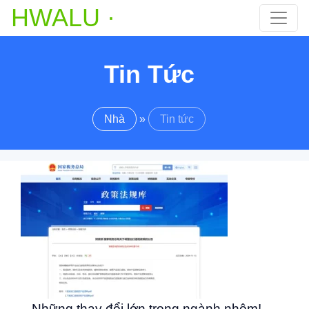
HWALU ·
Tin Tức
Nhà
»
Tin tức
Những thay đổi lớn trong ngành nhôm!