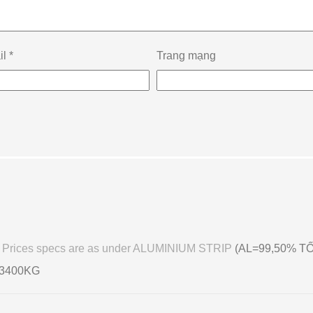
il
*
Trang mạng
OB Prices specs are as under ALUMINIUM STRIP
(AL=99,50% TỐ
=3400KG