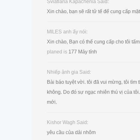
Sviatlana Kapachenia Said:
Xin chào, bạn sẽ rất tử tế để cung cấp m
MILES anh ấy nói:
Xin chào, Bạn có thể cung cấp cho tôi 
planed is
177 Máy tính
Nhiếp ảnh gia Said:
Bài báo tuyệt vời. tôi đã vui mừng, tôi tì
không. Do đó sự ngạc nhiên thú vị của tôi
mới.
Kishor Wagh Said:
yêu cầu của dải nhôm