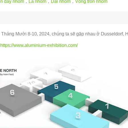
n dây nhôm
，
Lá nhôm
，
Dải nhôm
，
Vòng tròn nhôm
 Tháng Mười 8-10, 2024, chúng ta sẽ gặp nhau ở Dusseldorf, 
:
https://www.aluminium-exhibition.com/