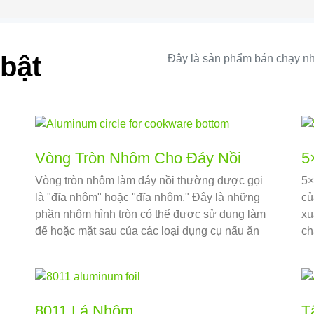
bật
Đây là sản phẩm bán chạy nh
Vòng Tròn Nhôm Cho Đáy Nồi
5
Vòng tròn nhôm làm đáy nồi thường được gọi
5×
là "đĩa nhôm" hoặc "đĩa nhôm." Đây là những
củ
h
phần nhôm hình tròn có thể được sử dụng làm
xu
đế hoặc mặt sau của các loại dụng cụ nấu ăn
ch
khác nhau., trong đó bao gồm chậu, Chảo, và
nồi lọc.
8011 Lá Nhôm
T