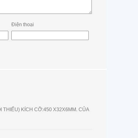
Điện thoại
I THIỂU) KÍCH CỠ:450 X32X6MM. CỦA