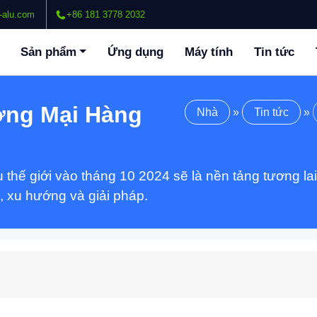
-alu.com
+86 181 3778 2032
Sản phẩm
Ứng dụng
Máy tính
Tin tức
ng Mại Hàng
Nhà
»
Tin tức
»
hế giới vào tháng 10 2024 sẽ là nền tảng tương l
, xu hướng và giải pháp.