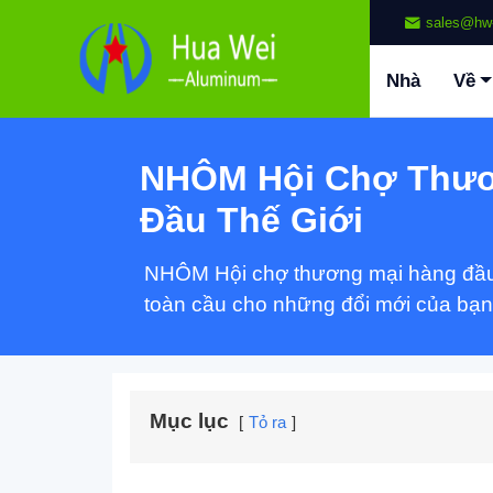
sales@hw
Nhà
Về
NHÔM Hội Chợ Thươ
Đầu Thế Giới
NHÔM Hội chợ thương mại hàng đầu t
toàn cầu cho những đổi mới của bạn
Mục lục
Tỏ ra