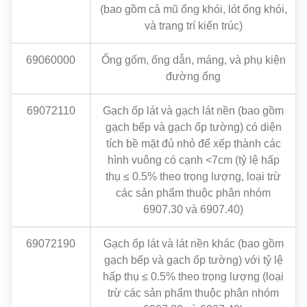
(bao gồm cả mũ ống khói, lót ống khói,
và trang trí kiến ​​trúc)
69060000
Ống gốm, ống dẫn, máng, và phụ kiện
đường ống
69072110
Gạch ốp lát và gạch lát nền (bao gồm
gạch bếp và gạch ốp tường) có diện
tích bề mặt đủ nhỏ để xếp thành các
hình vuông có cạnh <7cm (tỷ lệ hấp
thụ ≤ 0.5% theo trọng lượng, loại trừ
các sản phẩm thuộc phân nhóm
6907.30 và 6907.40)
69072190
Gạch ốp lát và lát nền khác (bao gồm
gạch bếp và gạch ốp tường) với tỷ lệ
hấp thụ ≤ 0.5% theo trọng lượng (loại
trừ các sản phẩm thuộc phân nhóm