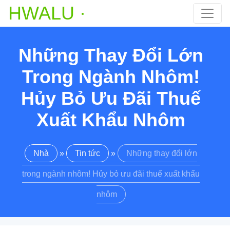
HWALU ·
Những Thay Đổi Lớn
Trong Ngành Nhôm!
Hủy Bỏ Ưu Đãi Thuế
Xuất Khẩu Nhôm
Nhà
»
Tin tức
»
Những thay đổi lớn
trong ngành nhôm! Hủy bỏ ưu đãi thuế xuất khẩu
nhôm