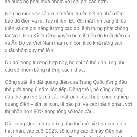
sẽ buộc họ phải mua nhôm với chi phí cao hơn.
Nếu họ muốn tự sản xuất nhôm, trước hết họ phải đảm
bảo đủ điện và rẻ. Tuy nhiên, EU đối mặt tình trạng thiếu
điện và chi phí năng lượng cao do lệnh trừng phạt chống
lại Nga; Hoa Kỳ thường xuyên bị mất điện do lưới điện cũ;
và Ấn Độ và Việt Nam thậm chí còn ít có khả năng sản
xuất nhôm quy mô lớn.
Do đó, trong trường hợp này, họ chỉ có thể đáp ứng nhu
cầu về nhôm bằng những cách khác.
Công suất lắp đặt quang điện của Trung Quốc đứng đầu
thế giới trong 8 năm liên tiếp. Đồng thời, nó cũng đứng
đầu thế giới về tất cả các mắt xích của chuỗi công nghiệp
quang điện – tấm silicon, tế bào pin và các thành phần, với
thị phần hơn 80% trong tổng số toàn cầu.
Dù Trung Quốc chưa đứng đầu thế giới về lĩnh vực điện
hạt nhân, vào cuối 2023, số lượng các tổ máy điện hạt