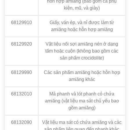
hỗn hợp amiăng (bao gồm cả phụ
kiện, mũ, và giày)
68129910
Giấy, ván ép, và nỉ được làm từ
amiăng hoặc hỗn hợp amiăng
68129920
Vật liệu nối sợi amiăng nén ở dạng
tấm hoặc cuộn (không bao gồm các
sản phẩm crocidolite)
68129990
Các sản phẩm amiăng hoặc hỗn hợp
amiăng khác
68132010
Má phanh và lót phanh có chứa
amiăng (vật liệu ma sát chủ yếu bao
gồm amiăng)
68132090
Vật liệu ma sát có chứa amiăng và các
sản phẩm liên quan đến phanh khác