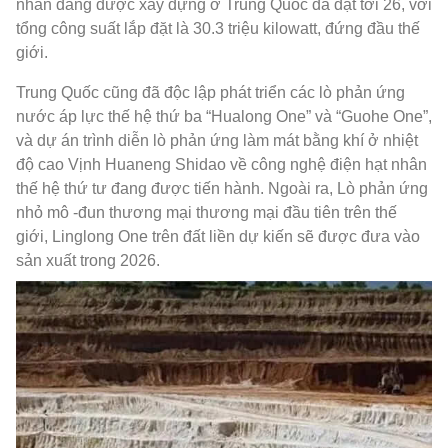
nhân đang được xây dựng ở Trung Quốc đã đạt tới 26, với
tổng công suất lắp đặt là 30.3 triệu kilowatt, đứng đầu thế
giới.
Trung Quốc cũng đã độc lập phát triển các lò phản ứng
nước áp lực thế hệ thứ ba “Hualong One” và “Guohe One”,
và dự án trình diễn lò phản ứng làm mát bằng khí ở nhiệt
độ cao Vịnh Huaneng Shidao về công nghệ điện hạt nhân
thế hệ thứ tư đang được tiến hành. Ngoài ra, Lò phản ứng
nhỏ mô -đun thương mại thương mại đầu tiên trên thế
giới, Linglong One trên đất liền dự kiến ​​sẽ được đưa vào
sản xuất trong 2026.