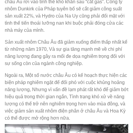
châu Âu rơi vào tình thế khó khăn sau “cắt gas”. Công ty
nhôm Dunkirk của Pháp tuyên bố sẽ cắt giảm công suất
sản xuất 22%, và Hydro của Na Uy cũng phải đối mặt với
tình thế tiến thoái lưỡng nan khi buộc phải đóng cửa các
nhà máy của mình.
Sản xuất nhôm Châu Âu đã giảm xuống điểm thấp nhất kể
từ những năm 1970, Và sự gia tăng mạnh mẽ về chi phí
năng lượng đang gây ra mối đe dọa nghiêm trọng đối với
sự sống còn của ngành công nghiệp.
Ngoài ra, Một số nước châu Âu có kế hoạch thực hiện các
biện pháp nghiêm ngặt để đối phó với cuộc khủng hoảng
năng lượng, Nhưng vì vấn đề lạm phát rất khó để giảm bớt
hiệu quả trong thời gian ngắn, Tình trạng khó xử về năng
lượng có thể trở nên nghiêm trọng hơn vào mùa đông, và
việc giảm sản xuất nhôm điện phân ở châu Âu và Hoa Kỳ
có thể được mở rộng hơn nữa.