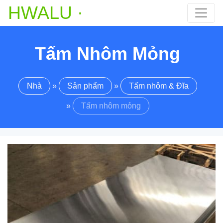
HWALU ·
Tấm Nhôm Mỏng
Nhà
»
Sản phẩm
»
Tấm nhôm & Đĩa
»
Tấm nhôm mỏng