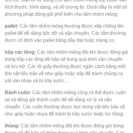
kích thước, hình dạng, và số lượng tờ. Dưới đây là một số
phương pháp đóng gói phổ biến cho tấm nhôm mỏng:
pallet:
Các tấm nhôm mỏng thường được xếp chồng lên
pallet để dễ dàng bốc dỡ và vận chuyển. Các tấm thường
được cố định vào pallet bằng dây đai hoặc màng co.
hộp các tông:
Các tấm nhôm mỏng đôi khi được đóng gói
trong hộp các tông để bảo vệ trong quá trình vận chuyển
và lưu trữ. Các tờ giấy thường được ngăn cách bằng một
lớp vật liệu bảo vệ như giấy hoặc xốp để tránh chúng cọ
xát vào nhau và bị trầy xước..
Bánh cuốn:
Các tấm nhôm mỏng cũng có thể được cuộn
lại và đóng gói thành cuộn để dễ dàng xử lý và vận
chuyển. Các cuộn thường được bọc trong vật liệu bảo vệ
như giấy hoặc nhựa để tránh bị trầy xước hoặc hư hỏng.
thùng:
Các tấm nhôm mỏng đôi khi được đóng gói trong
thùng gỗ để bảo vệ thêm trong quá trình vận chuyển. Các