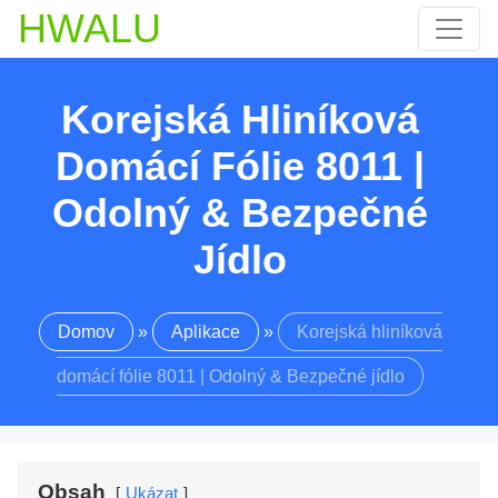
HWALU
Korejská Hliníková
Domácí Fólie 8011 |
Odolný & Bezpečné
Jídlo
Domov
»
Aplikace
»
Korejská hliníková
domácí fólie 8011 | Odolný & Bezpečné jídlo
Obsah
Ukázat