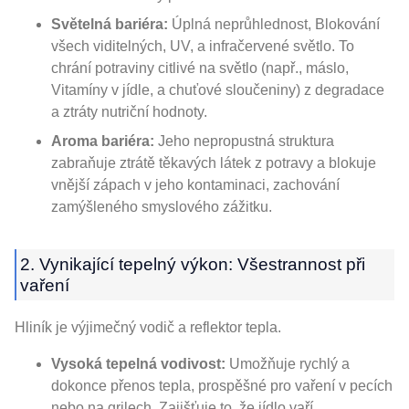
Světelná bariéra:
Úplná neprůhlednost, Blokování
všech viditelných, UV, a infračervené světlo. To
chrání potraviny citlivé na světlo (např., máslo,
Vitamíny v jídle, a chuťové sloučeniny) z degradace
a ztráty nutriční hodnoty.
Aroma bariéra:
Jeho nepropustná struktura
zabraňuje ztrátě těkavých látek z potravy a blokuje
vnější zápach v jeho kontaminaci, zachování
zamýšleného smyslového zážitku.
2. Vynikající tepelný výkon: Všestrannost při
vaření
Hliník je výjimečný vodič a reflektor tepla.
Vysoká tepelná vodivost:
Umožňuje rychlý a
dokonce přenos tepla, prospěšné pro vaření v pecích
nebo na grilech. Zajišťuje to, že jídlo vaří