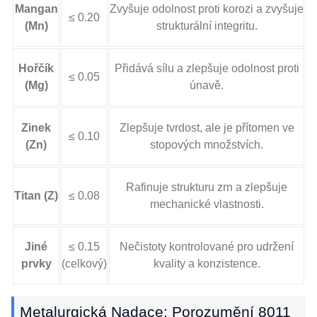
Mangan
Zvyšuje odolnost proti korozi a zvyšuje
≤ 0.20
(Mn)
strukturální integritu.
Hořčík
Přidává sílu a zlepšuje odolnost proti
≤ 0.05
(Mg)
únavě.
Zinek
Zlepšuje tvrdost, ale je přítomen ve
≤ 0.10
(Zn)
stopových množstvích.
Rafinuje strukturu zrn a zlepšuje
Titan (Z)
≤ 0.08
mechanické vlastnosti.
Jiné
≤ 0.15
Nečistoty kontrolované pro udržení
prvky
(celkový)
kvality a konzistence.
Metalurgická Nadace: Porozumění 8011