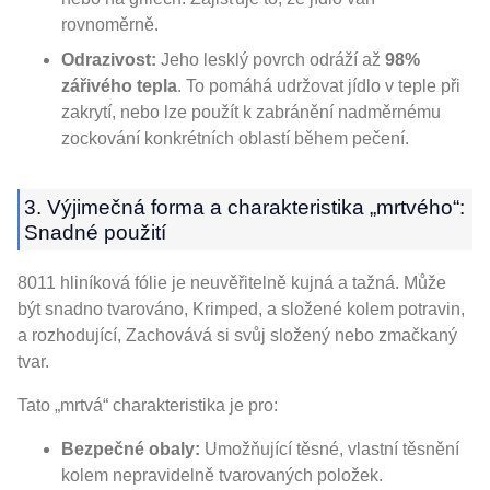
rovnoměrně.
Odrazivost:
Jeho lesklý povrch odráží až
98%
zářivého tepla
. To pomáhá udržovat jídlo v teple při
zakrytí, nebo lze použít k zabránění nadměrnému
zockování konkrétních oblastí během pečení.
3. Výjimečná forma a charakteristika „mrtvého“:
Snadné použití
8011 hliníková fólie je neuvěřitelně kujná a tažná. Může
být snadno tvarováno, Krimped, a složené kolem potravin,
a rozhodující, Zachovává si svůj složený nebo zmačkaný
tvar.
Tato „mrtvá“ charakteristika je pro:
Bezpečné obaly:
Umožňující těsné, vlastní těsnění
kolem nepravidelně tvarovaných položek.