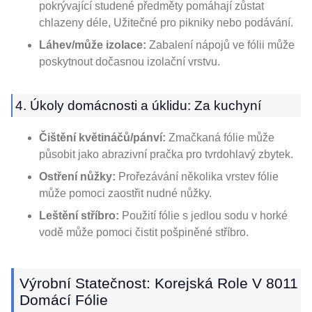
pokrývající studené předměty pomáhají zůstat
chlazeny déle, Užitečné pro pikniky nebo podávání.
Láhev/může izolace:
Zabalení nápojů ve fólii může
poskytnout dočasnou izolační vrstvu.
4. Úkoly domácnosti a úklidu: Za kuchyní
Čištění květináčů/pánví:
Zmačkaná fólie může
působit jako abrazivní pračka pro tvrdohlavý zbytek.
Ostření nůžky:
Prořezávání několika vrstev fólie
může pomoci zaostřit nudné nůžky.
Leštění stříbro:
Použití fólie s jedlou sodu v horké
vodě může pomoci čistit pošpiněné stříbro.
Výrobní Statečnost: Korejská Role V 8011
Domácí Fólie