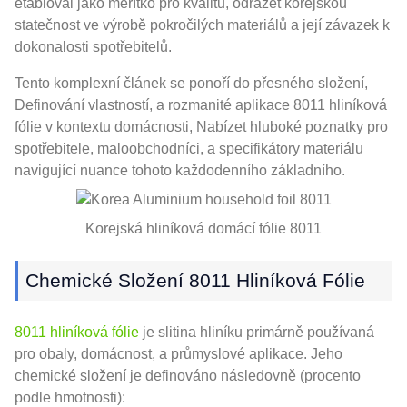
etabloval jako měřítko pro kvalitu, odrážet korejskou
statečnost ve výrobě pokročilých materiálů a její závazek k
dokonalosti spotřebitelů.
Tento komplexní článek se ponoří do přesného složení,
Definování vlastností, a rozmanité aplikace 8011 hliníková
fólie v kontextu domácnosti, Nabízet hluboké poznatky pro
spotřebitele, maloobchodníci, a specifikátory materiálu
navigující nuance tohoto každodenního základního.
Korejská hliníková domácí fólie 8011
Chemické Složení 8011 Hliníková Fólie
8011 hliníková fólie
je slitina hliníku primárně používaná
pro obaly, domácnost, a průmyslové aplikace. Jeho
chemické složení je definováno následovně (procento
podle hmotnosti):