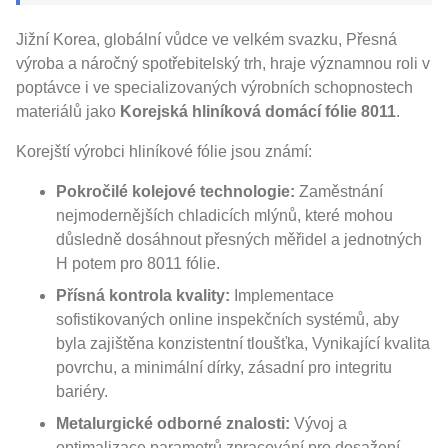
Jižní Korea, globální vůdce ve velkém svazku, Přesná
výroba a náročný spotřebitelský trh, hraje významnou roli v
poptávce i ve specializovaných výrobních schopnostech
materiálů jako
Korejská hliníková domácí fólie 8011
.
Korejští výrobci hliníkové fólie jsou známí:
Pokročilé kolejové technologie:
Zaměstnání
nejmodernějších chladicích mlýnů, které mohou
důsledně dosáhnout přesných měřidel a jednotných
H potem pro 8011 fólie.
Přísná kontrola kvality:
Implementace
sofistikovaných online inspekčních systémů, aby
byla zajištěna konzistentní tloušťka, Vynikající kvalita
povrchu, a minimální dírky, zásadní pro integritu
bariéry.
Metalurgické odborné znalosti:
Vývoj a
optimalizace parametrů zpracování pro dosažení