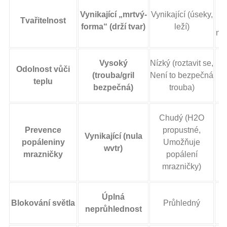
Do
Vynikající „mrtvý-
Vynikající (úseky,
Tvařitelnost
A
forma“ (drží tvar)
leží)
neb
Vysoký
Nízký (roztavit se,
Odolnost vůči
(trouba/gril
Není to bezpečná
teplu
bezpečná)
trouba)
Chudý (H2O
Prevence
propustné,
Vynikající (nula
popáleniny
Umožňuje
wvtr)
mrazničky
popálení
mrazničky)
Úplná
Blokování světla
Průhledný
neprůhlednost