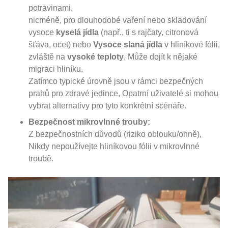
potravinami.
nicméně, pro dlouhodobé vaření nebo skladování
vysoce
kyselá jídla
(např., ti s rajčaty, citronová
šťáva, ocet) nebo
Vysoce slaná jídla
v hliníkové fólii,
zvláště na
vysoké teploty
, Může dojít k nějaké
migraci hliníku.
Zatímco typické úrovně jsou v rámci bezpečných
prahů pro zdravé jedince, Opatrní uživatelé si mohou
vybrat alternativy pro tyto konkrétní scénáře.
Bezpečnost mikrovlnné trouby:
Z bezpečnostních důvodů (riziko oblouku/ohně),
Nikdy nepoužívejte hliníkovou fólii v mikrovlnné
troubě.