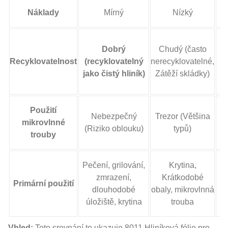
Náklady
Mírný
Nízký
Dobrý
Chudý (často
r
Recyklovatelnost
(recyklovatelný
nerecyklovatelné,
jako čistý hliník)
Zátěží skládky)
po
Použití
Nebezpečný
Trezor (Většina
mikrovlnné
(Riziko oblouku)
typů)
trouby
Pečení, grilování,
Krytina,
zmrazení,
Krátkodobé
Primární použití
dlouhodobé
obaly, mikrovlnná
úložiště, krytina
trouba
Vhled:
Toto srovnání to ukazuje 8011 Hliníková fólie pro