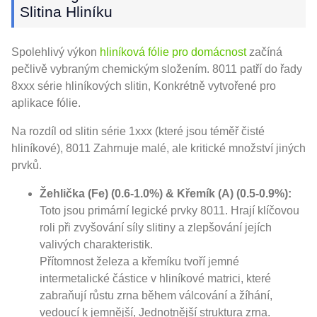
Slitina Hliníku
Spolehlivý výkon
hliníková fólie pro domácnost
začíná
pečlivě vybraným chemickým složením. 8011 patří do řady
8xxx série hliníkových slitin, Konkrétně vytvořené pro
aplikace fólie.
Na rozdíl od slitin série 1xxx (které jsou téměř čisté
hliníkové), 8011 Zahrnuje malé, ale kritické množství jiných
prvků.
Žehlička (Fe) (0.6-1.0%) & Křemík (A) (0.5-0.9%):
Toto jsou primární legické prvky 8011. Hrají klíčovou
roli při zvyšování síly slitiny a zlepšování jejích
valivých charakteristik.
Přítomnost železa a křemíku tvoří jemné
intermetalické částice v hliníkové matrici, které
zabraňují růstu zrna během válcování a žíhání,
vedoucí k jemnější, Jednotnější struktura zrna.