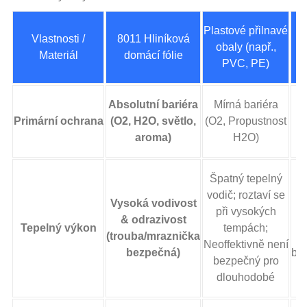
Plastové přilnavé
Vlastnosti /
8011 Hliníková
P
obaly (např.,
Materiál
domácí fólie
PVC, PE)
Absolutní bariéra
Mírná bariéra
Ž
Primární ochrana
(O2, H2O, světlo,
(O2, Propustnost
(
aroma)
H2O)
Špatný tepelný
vodič; roztaví se
Vysoká vodivost
T
při vysokých
& odrazivost
Tepelný výkon
tempách;
(trouba/mraznička
Neoffektivně není
bezpečná)
bar
bezpečný pro
dlouhodobé