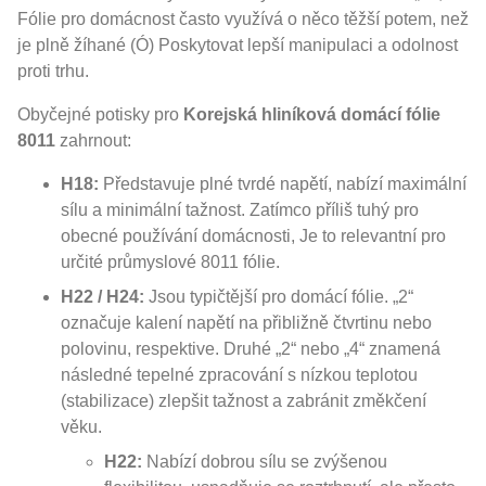
Fólie pro domácnost často využívá o něco těžší potem, než
je plně žíhané (Ó) Poskytovat lepší manipulaci a odolnost
proti trhu.
Obyčejné potisky pro
Korejská hliníková domácí fólie
8011
zahrnout:
H18:
Představuje plné tvrdé napětí, nabízí maximální
sílu a minimální tažnost. Zatímco příliš tuhý pro
obecné používání domácnosti, Je to relevantní pro
určité průmyslové 8011 fólie.
H22 / H24:
Jsou typičtější pro domácí fólie. „2“
označuje kalení napětí na přibližně čtvrtinu nebo
polovinu, respektive. Druhé „2“ nebo „4“ znamená
následné tepelné zpracování s nízkou teplotou
(stabilizace) zlepšit tažnost a zabránit změkčení
věku.
H22:
Nabízí dobrou sílu se zvýšenou