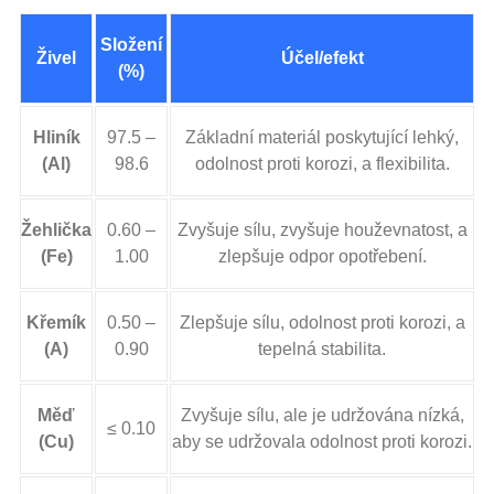
Složení
Živel
Účel/efekt
(%)
Hliník
97.5 –
Základní materiál poskytující lehký,
(Al)
98.6
odolnost proti korozi, a flexibilita.
Žehlička
0.60 –
Zvyšuje sílu, zvyšuje houževnatost, a
(Fe)
1.00
zlepšuje odpor opotřebení.
Křemík
0.50 –
Zlepšuje sílu, odolnost proti korozi, a
(A)
0.90
tepelná stabilita.
Měď
Zvyšuje sílu, ale je udržována nízká,
≤ 0.10
(Cu)
aby se udržovala odolnost proti korozi.