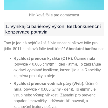
hliníková fólie pro domácnost
1. Vynikající bariérový výkon: Bezkonkurenční
konzervace potravin
Toto je jediná nejdůležitější vlastnost hliníkové fólie pro
jídlo. 8011 hliníková fólie tvoří téměř
Absolutní bariéra
na:
Rychlost přenosu kyslíku (OTR):
Účinně
nula
(obvykle < 0.005 cm³/(m² · den · atm)). To zabraňuje
oxidaci vyvolané kyslíkem, kazení jídla, a Rancidity,
zejména pro tuky a oleje.
Rychlost přenosu vodních páry (Wvtr):
Účinně
nula
(obvykle < 0.005 G/(m² · den)). To eliminuje
vstup nebo výstup vlhkosti, Zásadní pro prevenci
popálení mrazničky, udržování křupavosti, a
zachování textury pečiva.