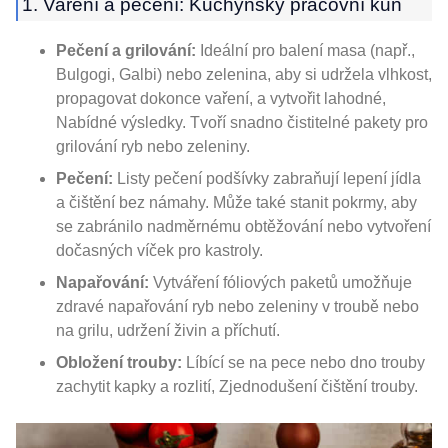
1. Vaření a pečení: Kuchyňský pracovní kůň
Pečení a grilování:
Ideální pro balení masa (např.,
Bulgogi, Galbi) nebo zelenina, aby si udržela vlhkost,
propagovat dokonce vaření, a vytvořit lahodné,
Nabídné výsledky. Tvoří snadno čistitelné pakety pro
grilování ryb nebo zeleniny.
Pečení:
Listy pečení podšívky zabraňují lepení jídla
a čištění bez námahy. Může také stanit pokrmy, aby
se zabránilo nadměrnému obtěžování nebo vytvoření
dočasných víček pro kastroly.
Napařování:
Vytváření fóliových paketů umožňuje
zdravé napařování ryb nebo zeleniny v troubě nebo
na grilu, udržení živin a příchutí.
Obložení trouby:
Líbící se na pece nebo dno trouby
zachytit kapky a rozlití, Zjednodušení čištění trouby.