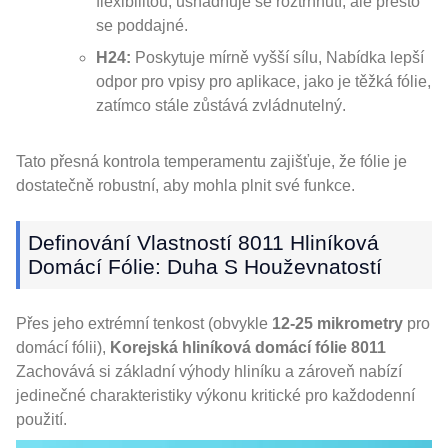
flexibilitou, usnadňuje se roztrhnutí, ale přesto
se poddajné.
H24:
Poskytuje mírně vyšší sílu, Nabídka lepší
odpor pro vpisy pro aplikace, jako je těžká fólie,
zatímco stále zůstává zvládnutelný.
Tato přesná kontrola temperamentu zajišťuje, že fólie je
dostatečně robustní, aby mohla plnit své funkce.
Definování Vlastností 8011 Hliníková
Domácí Fólie: Duha S Houževnatostí
Přes jeho extrémní tenkost (obvykle
12-25 mikrometry
pro
domácí fólii),
Korejská hliníková domácí fólie 8011
Zachovává si základní výhody hliníku a zároveň nabízí
jedinečné charakteristiky výkonu kritické pro každodenní
použití.