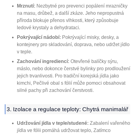
Mrznutí:
Nezbytné pro prevenci popálení mrazničky
na masu, drůbež, a další zkáze. Jeho nepropustná
příroda blokuje přenos vlhkosti, který způsobuje
ledové krystaly a dehydrataci.
Pokrývající nádobí:
Pokrývající misky, desky, a
kontejnery pro skladování, doprava, nebo udržet jídlo
v teple.
Zachování ingrediencí:
Otevřené balíčky sýru,
máslo, nebo dokonce čerstvé bylinky pro prodloužení
jejich trvanlivosti. Pro tradiční korejská jídla jako
kimchi, Pečlivé obal s fólií může pomoci obsahovat
silné pachy při zachování čerstvosti.
3. Izolace a regulace teploty: Chytrá manimalář
Udržování jídla v teple/studené:
Zabalení vařeného
jídla ve fólii pomáhá udržovat teplo, Zatímco