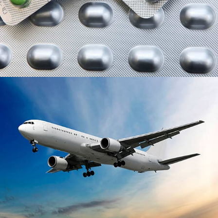
slitina, který je široce používán v leteckém průmyslu.
Nádoba z hliníkové fólie
Nádoby z hliníkové fólie jsou vyraženy hliníkovou fólií
o tloušťce 0,03 mm~0,20 mm. Jsou netoxické,
neškodný, bezpečné a hygienické, odolný vůči
vysokým a nízkým teplotám, a zelené a šetrné k
životnímu prostředí.