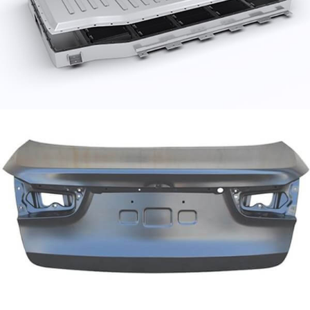
kola uprostřed rámu zadní karoserie a víko kufru
nahoře.
Hliníková fólie pro tepelný štít automobilu
Tepelné štíty automobilů jsou obecně vyrobeny z
materiálů odolných vůči vysokým teplotám, jako je
keramické vlákno, skleněné vlákno a hliníková fólie
pro tepelný štít automobilu.