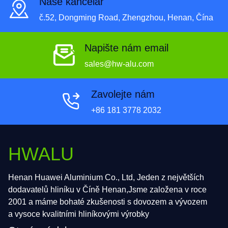
Naše kancelář
č.52, Dongming Road, Zhengzhou, Henan, Čína
Napište nám email
sales@hw-alu.com
Zavolejte nám
+86 181 3778 2032
HWALU
Henan Huawei Aluminium Co., Ltd, Jeden z největších
dodavatelů hliníku v Číně Henan,Jsme založena v roce
2001 a máme bohaté zkušenosti s dovozem a vývozem
a vysoce kvalitními hliníkovými výrobky