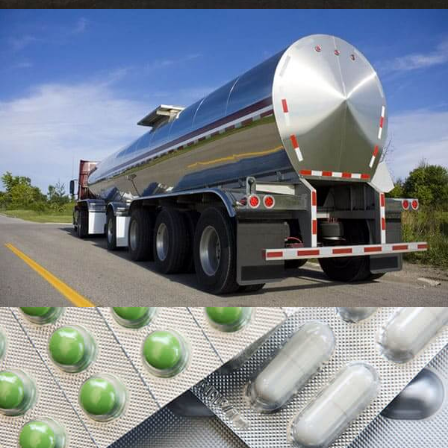
Farmaceutické balení hliníková fólie
Farmaceutická balicí hliníková fólie je typ hliníkové
fólie používané pro balení různých farmaceutických
produktů, jako jsou tablety, kapsle, pilulky, a prášky.
Letecký hliník
Letecký hliník je vysoce pevná deformační hliníková