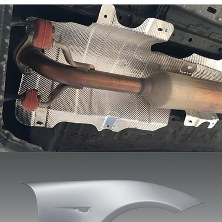
Hliníkový plech na blatník automobilu
Automobilové blatníky (také nazývané listové panely
nebo blatníky) jsou důležitou součástí exteriéru
vozidla. Jejich hlavní funkcí je zakrytí kol a ochrana
karoserie vozidla před potřísněním bláta, voda, písek,
a další předměty.
Hliníkový plech na dveře auta
Hliníkový plech pro dveře automobilu se týká plechu z
hliníkové slitiny speciálně používaného pro výrobu