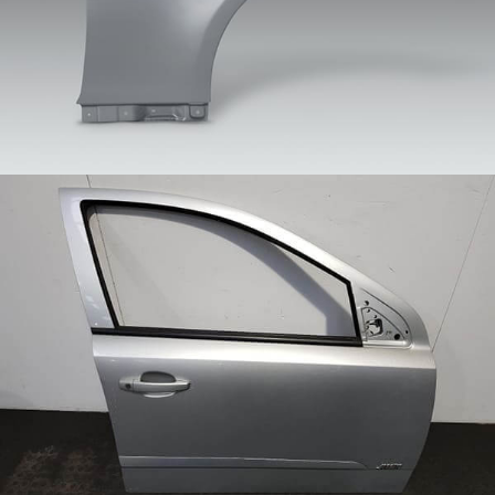
dveří automobilu. S rozvojem automobilového
lehkého trendu
Hliníková cisterna
"Hliníková cisterna" je speciální deska z hliníkové
slitiny, což se týká desky z hliníkové slitiny používané
k výrobě hlavní konstrukce nebo vnitřních
skladovacích nádrží cisternových vozů (jako jsou
cisterny na naftu, cisternové vozy na zkapalněný plyn,
cisternové vozy pro přepravu chemikálií, atd.)