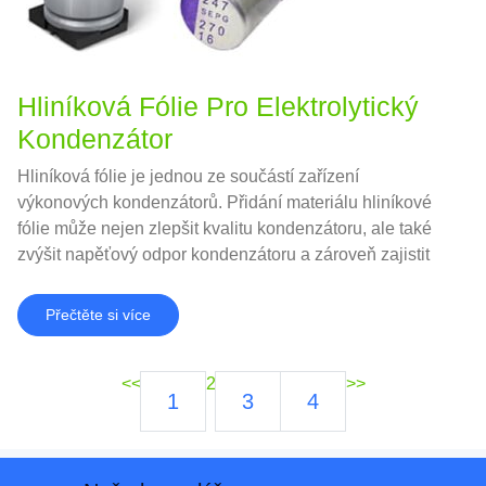
Hliníková Fólie Pro Elektrolytický
Kondenzátor
Hliníková fólie je jednou ze součástí zařízení
výkonových kondenzátorů. Přidání materiálu hliníkové
fólie může nejen zlepšit kvalitu kondenzátoru, ale také
zvýšit napěťový odpor kondenzátoru a zároveň zajistit
výkon a životnost kondenzátoru.
Přečtěte si více
<<
2
>>
1
3
4