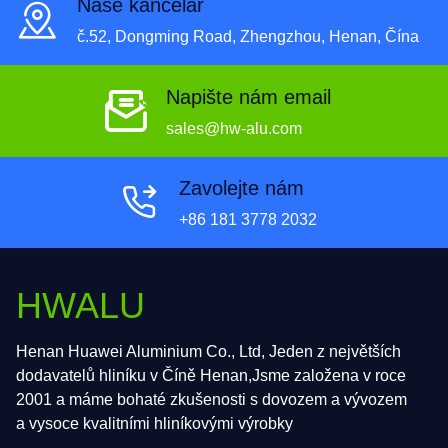
Naše kancelář
č.52, Dongming Road, Zhengzhou, Henan, Čína
Napište nám email
sales@hw-alu.com
Zavolejte nám
+86 181 3778 2032
HWALU
Henan Huawei Aluminium Co., Ltd, Jeden z největších
dodavatelů hliníku v Číně Henan,Jsme založena v roce
2001 a máme bohaté zkušenosti s dovozem a vývozem
a vysoce kvalitními hliníkovými výrobky