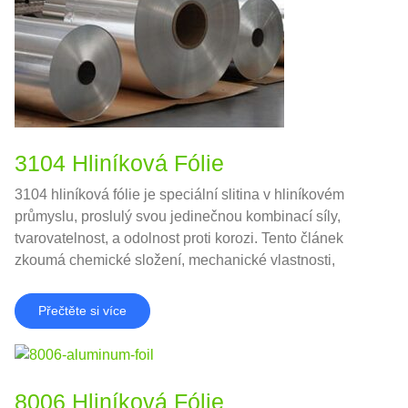
3104 Hliníková Fólie
3104 hliníková fólie je speciální slitina v hliníkovém
průmyslu, proslulý svou jedinečnou kombinací síly,
tvarovatelnost, a odolnost proti korozi. Tento článek
zkoumá chemické složení, mechanické vlastnosti,
výhody, aplikací, a srovnání s podobnými slitinami.
Přečtěte si více
8006 Hliníková Fólie