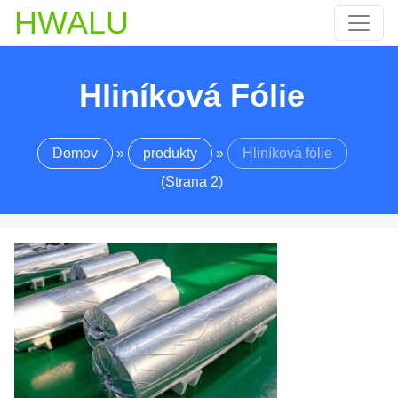
HWALU
Hliníková Fólie
Domov
»
produkty
»
Hliníková fólie
(Strana 2)