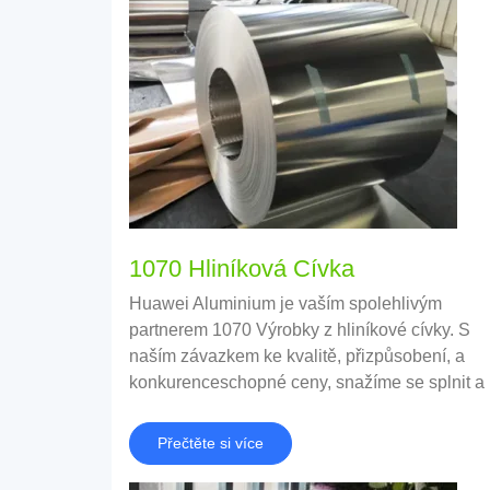
1070 Hliníková Cívka
Huawei Aluminium je vaším spolehlivým
partnerem 1070 Výrobky z hliníkové cívky. S
naším závazkem ke kvalitě, přizpůsobení, a
konkurenceschopné ceny, snažíme se splnit a
překonat vaše očekávání.
Přečtěte si více