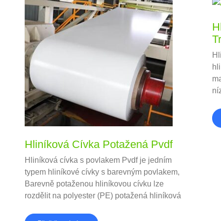
H
T
Hl
hl
ma
ní
tr
ol
Hliníková Cívka Potažená Pvdf
Hliníková cívka s povlakem Pvdf je jedním
typem hliníkové cívky s barevným povlakem,
Barevně potaženou hliníkovou cívku lze
rozdělit na polyester (PE) potažená hliníková
cívka, fluorocarbon (PVDF) potažená hliníková
cívka a hliníková cívka potažená epoxidovým