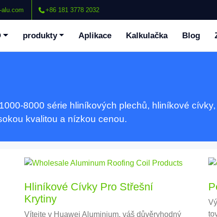
-alu.com
+86 181 3778 2032
O
produkty
Aplikace
Kalkulačka
Blog
0-8000 série hliníkových plechů, hliníkové cívky, hl
ysokou kvalitou a nízkou cenou.
Hliníkové Cívky Pro Střešní
P
Krytiny
Vý
to
Vítejte v Huawei Aluminium, váš důvěryhodný