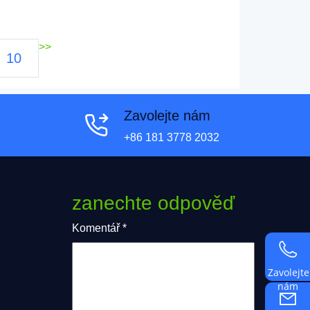
>>
10
Zavolejte nám
+86 181 3778 2032
zanechte odpověď
Komentář
*
Zavolejte
nám