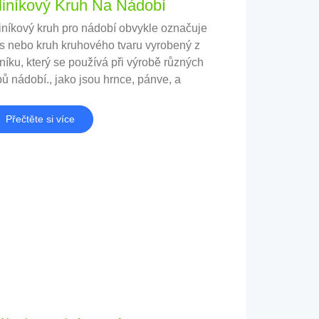
liníkový Kruh Na Nádobí
iníkový kruh pro nádobí obvykle označuje
s nebo kruh kruhového tvaru vyrobený z
iníku, který se používá při výrobě různých
pů nádobí., jako jsou hrnce, pánve, a
chyňské náčiní.
Přečtěte si více