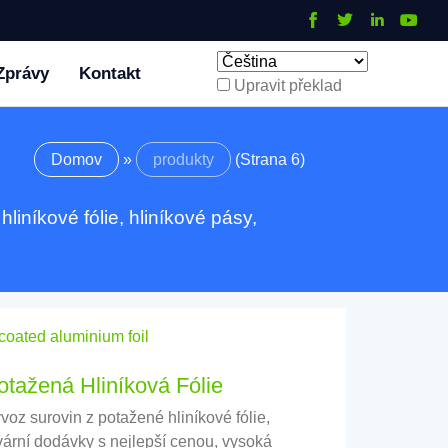
Zprávy
Kontakt
Upravit překlad
Domov
»
produkty
(Strana 6)
iníkové fólie, hliníkové pásy,
otažená Hliníková Fólie
voz surovin z potažené hliníkové fólie,
vární dodávky s nejlepší cenou, vysoká