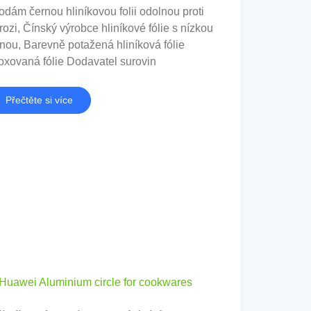
odám černou hliníkovou folii odolnou proti
rozi, Čínský výrobce hliníkové fólie s nízkou
nou, Barevně potažená hliníková fólie
oxovaná fólie Dodavatel surovin
Přečtěte si více