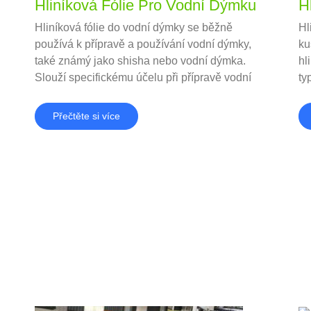
Hliníková Fólie Pro Vodní Dýmku
H
Hliníková fólie do vodní dýmky se běžně
Hl
používá k přípravě a používání vodní dýmky,
ku
také známý jako shisha nebo vodní dýmka.
hl
Slouží specifickému účelu při přípravě vodní
ty
dýmky, zejména v umístění a řízení dřevěného
ku
uhlí a tabáku.
Přečtěte si více