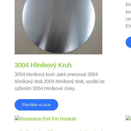
Pr
ko
ce
El
3004 Hliníkový Kruh
3004 hliníkový kruh ,také jmenoval 3004
hliníkový disk,3004 hliníkový disk, vyrábí se
ražením 3004 hliníkové cívky.
Přečtěte si více