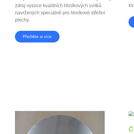
kv
zdroj vysoce kvalitních hliníkových svitků
navržených speciálně pro hliníkové střešní
plechy.
Přečtěte si více
Č