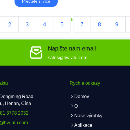
Přečtěte si více
válečkem.
6
2
3
4
5
7
8
9
Napište nám email
sales@hw-alu.com
aktu
Rychlé odkazy
 Dongming Road,
Domov
u, Henan, Čína
O
181 3778 2032
Naše výrobky
s@hw-alu.com
Aplikace