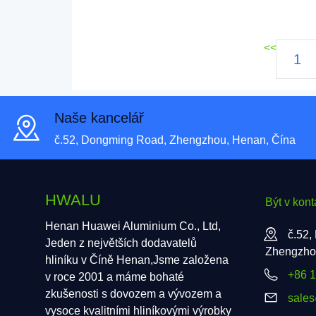
<<
1
Naše kancelář
č.52, Dongming Road, Zhengzhou, Henan, Čína
HWALU
Být v kont
Henan Huawei Aluminium Co., Ltd,
č.52,
Jeden z největších dodavatelů
Zhengzho
hliníku v Číně Henan,Jsme založena
+86 
v roce 2001 a máme bohaté
zkušenosti s dovozem a vývozem a
sale
vysoce kvalitními hliníkovými výrobky