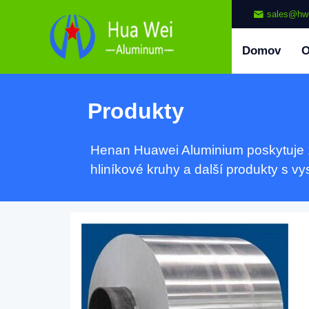
sales@hw
Domov
Produkty
Henan Huawei Aluminium poskytuje 100
hliníkové kruhy a další produkty s v