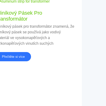
liníkový Pásek Pro
ransformátor
iníkový pásek pro transformátor znamená, že
iníkový pásek se používá jako vodivý
teriál ve vysokonapěťových a
zkonapěťových vinutích suchých
ansformátorů a transformátorů ponořených do
eje.
Přečtěte si více