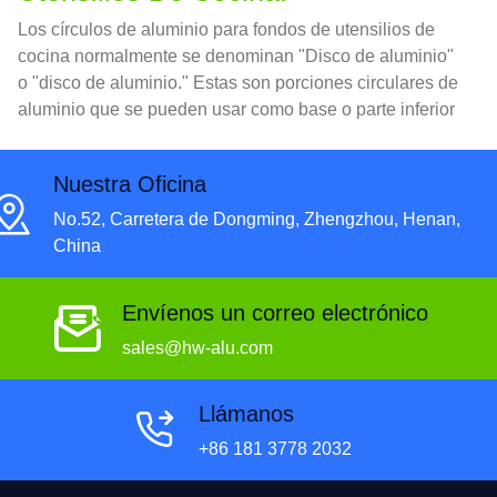
Los círculos de aluminio para fondos de utensilios de
cocina normalmente se denominan "Disco de aluminio"
o "disco de aluminio." Estas son porciones circulares de
aluminio que se pueden usar como base o parte inferior
de varios tipos de utensilios de cocina., que incluye
ollas, Sartenes, y ollas de colada.
Nuestra Oficina
No.52, Carretera de Dongming, Zhengzhou, Henan,
China
Envíenos un correo electrónico
sales@hw-alu.com
Llámanos
+86 181 3778 2032