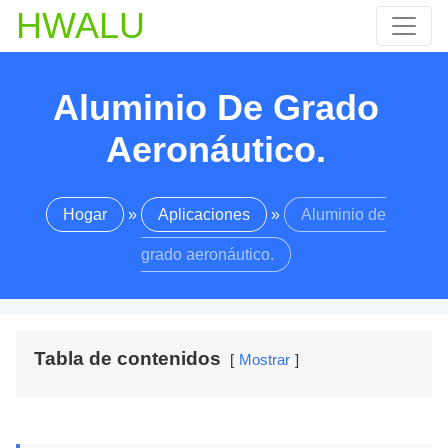
HWALU
Aluminio De Grado
Aeronáutico.
Hogar
»
Aplicaciones
»
Aluminio de
grado aeronáutico.
Tabla de contenidos
Mostrar