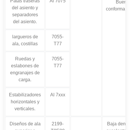
Patas traseras
Al 7075
Buena
del asiento y
conformabi
separadores
del asiento.
largueros de
7055-
ala, costillas
T77
Ruedas y
7055-
eslabones de
T77
engranajes de
carga.
Estabilizadores
Al 7xxx
horizontales y
verticales.
Diseños de ala
2199-
Baja densi