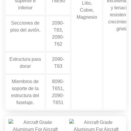
superior e
T8E80
excelente f
Litio,
inferior
y tenacid
Cobre,
resistenci
Magnesio
crecimient
Secciones de
2090-
grietas
piso del avión.
T83,
2090-
T62
Estructura para
2090-
dorar
T83
Miembros de
8090-
soporte de la
T651,
estructura del
2090-
fuselaje.
T651