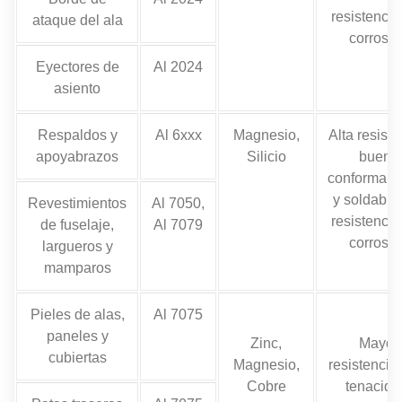
resistencia
ataque del ala
corrosió
Eyectores de
Al 2024
asiento
Respaldos y
Al 6xxx
Magnesio,
Alta resiste
apoyabrazos
Silicio
buena
conformabi
y soldabili
Revestimientos
Al 7050,
resistencia
de fuselaje,
Al 7079
corrosió
largueros y
mamparos
Pieles de alas,
Al 7075
paneles y
Zinc,
Mayor
cubiertas
Magnesio,
resistencia,
Cobre
tenacida