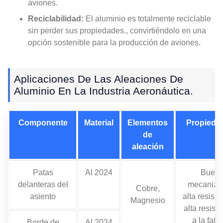
aviones.
Reciclabilidad:
El aluminio es totalmente reciclable
sin perder sus propiedades., convirtiéndolo en una
opción sostenible para la producción de aviones.
Aplicaciones De Las Aleaciones De
Aluminio En La Industria Aeronáutica.
Componente
Material
Elementos
Propieda
de
aleación
Patas
Al 2024
Buen
delanteras del
mecaniza
Cobre,
asiento
alta resiste
Magnesio
alta resist
a la fatig
Borde de
Al 2024