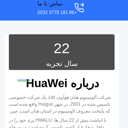
تماس با ما
+86 181 3778 2032
22
سال تجربه
درباره HuaWei
شرکت آلومینیوم هنان هوآوی, Ltd, یک شرکت خصوصی
تاسیس شده در 2001, در شهر Huiguo واقع شده است
که پایتخت معروف الومینیوم در استان هنان است, چین.
با انباشت بیش از 22 سال ها, HWALU برند خود را در
داخل و خارج از کشور تاسیس کرده است. در مرحله