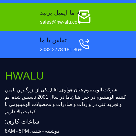
به ما ایمیل بزنید
sales@hw-alu.com
تماس با ما
+86 181 3778 2032
HWALU
شرکت آلومینیوم هنان هوآوی, Ltd, یکی از بزرگترین تامین
کننده الومینیوم در چین هنان,ما در سال 2001 تاسیس شده ایم
و تجربه غنی در واردات و صادرات و محصولات الومینیومی با
کیفیت بالا داریم
ساعات کاری:
دوشنبه - شنبه, 8AM - 5PM