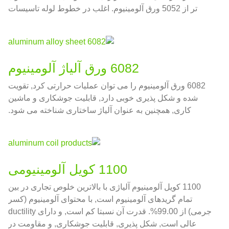
تر از 5052 ورق آلومینیوم. اغلب در خطوط لوله تاسیسات
دریایی استفاده می شود, بدنه ماشین مخزن آلومینیومی و
زمینه های دیگر.
6082 ورق آلیاژ آلومینیوم
6082 ورق آلومینیوم را می توان عملیات حرارتی کرد, تقویت
شده و شکل پذیری خوبی دارد, قابلیت جوشکاری و ماشین
کاری, همچنین به عنوان آلیاژ ساختاری شناخته می شود.
1100 کویل آلومینیومی
1100 کویل آلومینیوم آلیاژی با بالاترین خلوص تجاری در بین
تمام گریدهای آلومینیوم است, با محتوای آلومینیوم (کسر
جرمی) از 99.00%. قدرت آن نسبتا کم است, و دارای ductility
عالی است, شکل پذیری, قابلیت جوشکاری, و مقاومت در