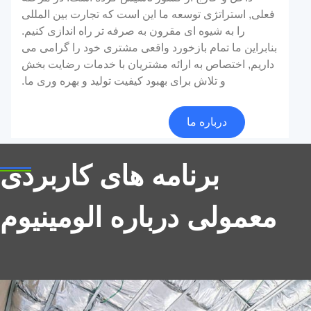
فعلی, استراتژی توسعه ما این است که تجارت بین المللی
را به شیوه ای مقرون به صرفه تر راه اندازی کنیم.
بنابراین ما تمام بازخورد واقعی مشتری خود را گرامی می
داریم, اختصاص به ارائه مشتریان با خدمات رضایت بخش
و تلاش برای بهبود کیفیت تولید و بهره وری ما.
فویل عایق آلومینیوم
درباره ما
ویژگی های اساسی فویل عایق آلومینیوم را کشف کنید, از
جمله فرآیند تولید آن, خصوصیات فیزیکی, و برنامه های
برنامه های کاربردی
متنوع در ساخت و ساز, صنعت, و حمل و نقل. بیاموزید که
چگونه این ماده نوآورانه باعث افزایش بهره وری انرژی و
معمولی درباره الومینیوم
پایداری در بخش های مختلف می شود.