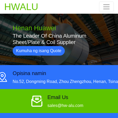
HWALU
Henan Huawei
The Leader Of China Aluminum
Sheet/Plate & Coil Supplier
Kumuha ng isang Quote
Opisina namin
No.52, Dongming Road, Zhou Zhengzhou, Henan, Tsina
Email Us
sales@hw-alu.com