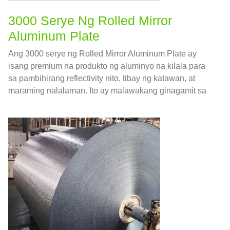
3000 Serye Ng Rolled Mirror
Aluminum Plate
Ang 3000 serye ng Rolled Mirror Aluminum Plate ay
isang premium na produkto ng aluminyo na kilala para
sa pambihirang reflectivity nito, tibay ng katawan, at
maraming nalalaman. Ito ay malawakang ginagamit sa
mga industriya kung saan ang aesthetics at pagganap
ay kritikal.