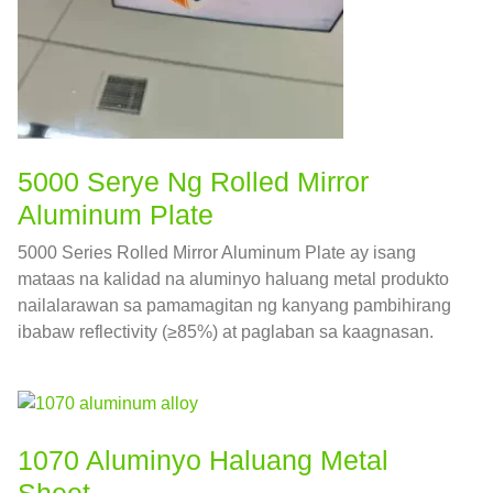
5000 Serye Ng Rolled Mirror
Aluminum Plate
5000 Series Rolled Mirror Aluminum Plate ay isang
mataas na kalidad na aluminyo haluang metal produkto
nailalarawan sa pamamagitan ng kanyang pambihirang
ibabaw reflectivity (≥85%) at paglaban sa kaagnasan.
Manufactured sa pamamagitan ng mga advanced na
malamig na proseso ng pagulong at buli, nakakamit nito
ang isang salamin tulad ng pagtatapos habang
nananatili ang lakas at formability ng 5000 mga haluang
1070 Aluminyo Haluang Metal
metal ng serye.
Sheet