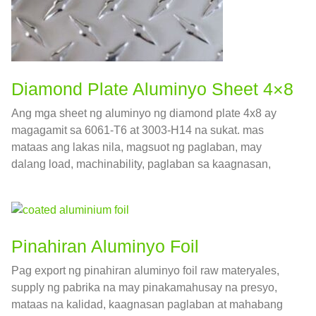
Diamond Plate Aluminyo Sheet 4×8
Ang mga sheet ng aluminyo ng diamond plate 4x8 ay
magagamit sa 6061-T6 at 3003-H14 na sukat. mas
mataas ang lakas nila, magsuot ng paglaban, may
dalang load, machinability, paglaban sa kaagnasan,
atbp. Kaya nga, tanyag sa konstruksyon,
pagmamanupaktura, mga sasakyan, mga barko at iba't
ibang larangan.
Pinahiran Aluminyo Foil
Pag export ng pinahiran aluminyo foil raw materyales,
supply ng pabrika na may pinakamahusay na presyo,
mataas na kalidad, kaagnasan paglaban at mahabang