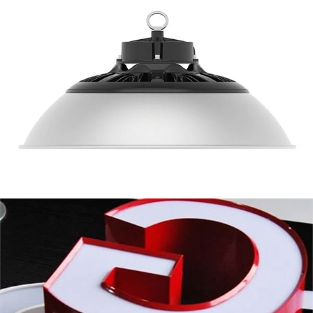
1000
Series Polyester Aluminum Strip for
Channel Letter
Premium
1000
series polyester aluminum strip for
channel letter fabrication
. Magaan ang timbang, hindi
lumalaban sa kaagnasan,
and easy to bend with
excellent color retention for indoor and outdoor
signage
.
1235
O Aluminum Foil for Laminating
Mataas na kalidad 1235
O aluminum foil for