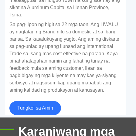
matatagpuan sa Huiguo Town na kung saan ay ang
sikat na Aluminum Capital sa Henan Province,
Tsina.
Sa pag-iipon ng higit sa 22 mga taon, Ang HWALU
ay nagtatag ng Brand nito sa domestic at sa ibang
bansa. Sa kasalukuyang yugto, Ang aming diskarte
sa pag-unlad ay upang ilunsad ang International
Trade sa isang mas cost-effective na paraan. Kaya
pinahahalagahan namin ang lahat ng tunay na
feedback mula sa aming customer, Ilaan sa
pagbibigay ng mga kliyente na may kasiya-siyang
serbisyo at nagsusumikap upang mapabuti ang
aming kalidad ng produksyon at kahusayan.
Aluminum Sheet Para sa Bangka
Tungkol sa Amin
Ang aluminyo na grade ng marine ay tumutukoy sa
aluminyo na maaaring makatiis sa pangmatagalang
Karaniwang mga
kaagnasan ng tubig dagat, at marine-grade wrought
aluminyo alloys sa pangkalahatan ay kinabibilangan