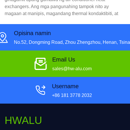
exchangers. Ang mga pangunahing tampok nito ay
magaan at manipis, magandang thermal kondaktibiti, at
paglaban sa kaagnasan.
Opisina namin
No.52, Dongming Road, Zhou Zhengzhou, Henan, Tsina
Email Us
sales@hw-alu.com
Username
+86 181 3778 2032
HWALU