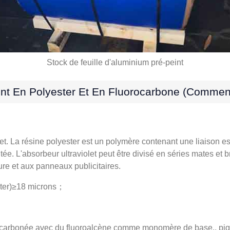
Stock de feuille d'aluminium pré-peint
nt En Polyester Et En Fluorocarbone (comment
et. La résine polyester est un polymère contenant une liaison es
. L'absorbeur ultraviolet peut être divisé en séries mates et bri
ure et aux panneaux publicitaires.
ter)≥18 microns；
ocarbonée avec du fluoroalcène comme monomère de base., pigmen