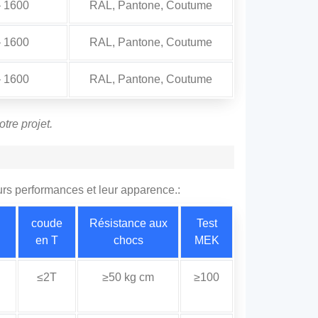
– 1600
RAL, Pantone, Coutume
– 1600
RAL, Pantone, Coutume
– 1600
RAL, Pantone, Coutume
tre projet.
rs performances et leur apparence.:
u
coude
Résistance aux
Test
en T
chocs
MEK
≤2T
≥50 kg cm
≥100