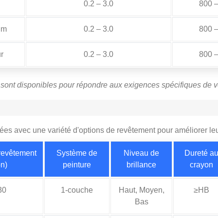
0.2 – 3.0
800 
um
0.2 – 3.0
800 
r
0.2 – 3.0
800 
sont disponibles pour répondre aux exigences spécifiques de vo
es avec une variété d'options de revêtement pour améliorer leu
revêtement
Système de
Niveau de
Dureté a
on)
peinture
brillance
crayon
30
1-couche
Haut, Moyen,
≥HB
Bas