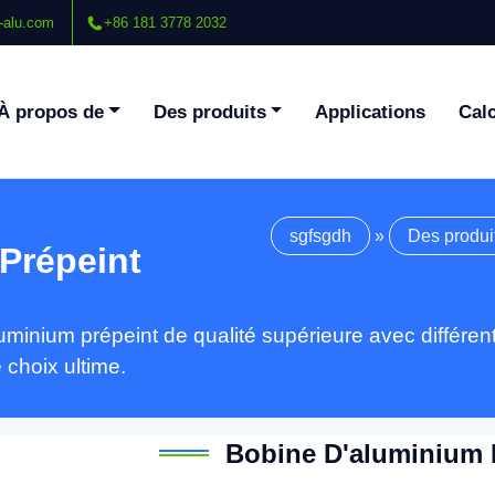
-alu.com
+86 181 3778 2032
À propos de
Des produits
Applications
Calc
sgfsgdh
»
Des produi
Prépeint
minium prépeint de qualité supérieure avec différent
 choix ultime.
Bobine D'aluminium 