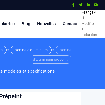
ulatrice
Blog
Nouvelles
Contact
Modifier
la
traduction
ts
»
Bobine d'aluminium
»
Bobine
d'aluminium prépeint
s modèles et spécifications
Prépeint