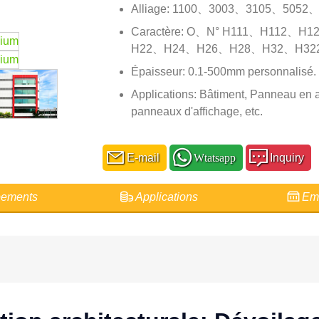
Alliage: 1100、3003、3105、5052、
Caractère: O、N° H111、H112、
H22、H24、H26、H28、H32、H32
Épaisseur: 0.1-500mm personnalisé.
Applications: Bâtiment, Panneau en a
panneaux d'affichage, etc.
E-mail
Wtatsapp
Inquiry
ements
Applications
Emb