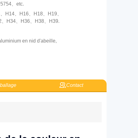
5754、etc.
H12、H14、H16、H18、H19、
2、H34、H36、H38、H39.
luminium en nid d'abeille,
allage
Contact