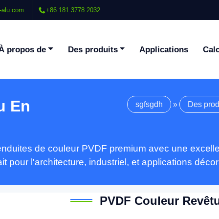
-alu.com
+86 181 3778 2032
À propos de
Des produits
Applications
Calc
u En
sgfsgdh
»
Des prod
enduites de couleur PVDF premium avec une excellen
it pour l'architecture, industriel, et applications décor
PVDF Couleur Revêt