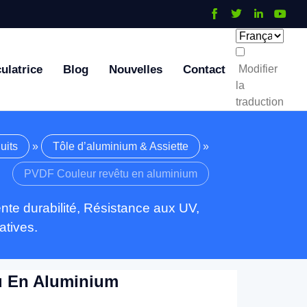
ulatrice
Blog
Nouvelles
Contact
Modifier
la
traduction
uits
»
Tôle d’aluminium & Assiette
»
PVDF Couleur revêtu en aluminium
te durabilité, Résistance aux UV,
atives.
u En Aluminium