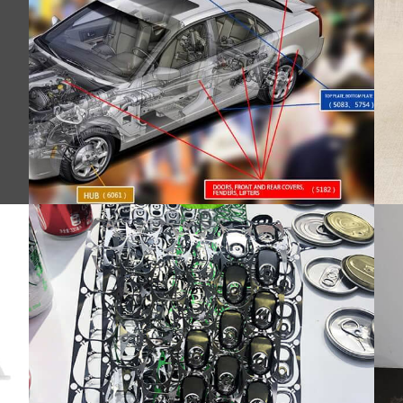
untuk Tab Tarik
mo
Kumparan aluminium 5182-H19 berkualitas
tinggi untuk tab penarik menawarkan
kekuatan luar biasa, pembentukan yang
tepat, dan kinerja yang andal untuk
pengemasan minuman.