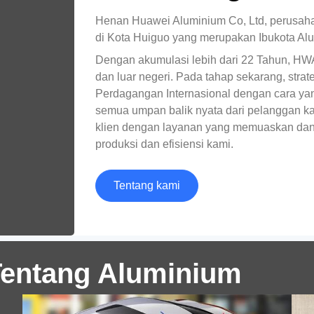
Henan Huawei Aluminium Co, Ltd, perusahaa
di Kota Huiguo yang merupakan Ibukota Alu
Dengan akumulasi lebih dari 22 Tahun, H
dan luar negeri. Pada tahap sekarang, str
Perdagangan Internasional dengan cara yan
semua umpan balik nyata dari pelanggan k
11
klien dengan layanan yang memuaskan dan 
Lembaran Aluminium Untuk Mobil
Ma
produksi dan efisiensi kami.
Sebagai bahan perwakilan mobil ringan,
Tentang kami
aluminium telah menjadi bahan baku utama
bagi perkembangan industri otomotif untuk
mengurangi bobot bodi mobil.
Tentang Aluminium
n |
5182-Kumparan Aluminium H19
Le
&