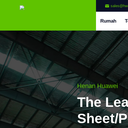
sales@hw
Rumah
T
Henan Huawei
The Le
Sheet/P