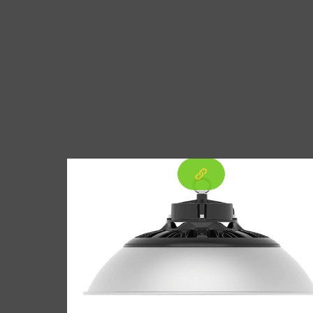
ini memastikan penyegelan yang andal dan
Hasil akhir yang cerah
umur simpan obat yang lebih lama.
Temukan premium 3003 cakram aluminium
canai panas untuk reflektor penerangan,
menawarkan sifat mampu bentuk yang
sangat baik, kualitas permukaan halus, dan
kinerja yang andal untuk pembuatan
reflektor.