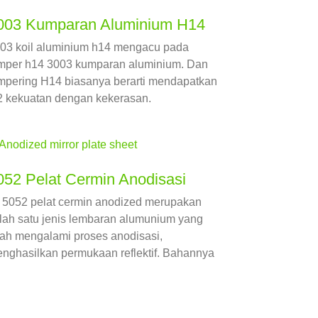
003 Kumparan Aluminium H14
03 koil aluminium h14 mengacu pada
mper h14 3003 kumparan aluminium. Dan
mpering H14 biasanya berarti mendapatkan
2 kekuatan dengan kekerasan.
052 Pelat Cermin Anodisasi
u 5052 pelat cermin anodized merupakan
lah satu jenis lembaran alumunium yang
lah mengalami proses anodisasi,
nghasilkan permukaan reflektif. Bahannya
rutama terbuat dari 5052 paduan aluminium,
ng dikenal karena ketahanan korosinya
ng sangat baik dan sifat mampu bentuk