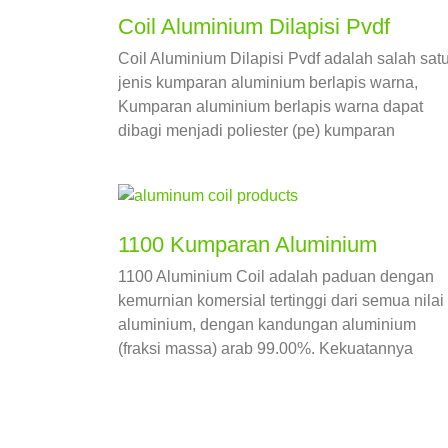
Coil Aluminium Dilapisi Pvdf
Coil Aluminium Dilapisi Pvdf adalah salah sat
jenis kumparan aluminium berlapis warna,
Kumparan aluminium berlapis warna dapat
dibagi menjadi poliester (pe) kumparan
aluminium berlapis, fluorokarbon (PVDF) koil
aluminium dilapisi dan koil aluminium dilapisi
rol epoksi.
1100 Kumparan Aluminium
1100 Aluminium Coil adalah paduan dengan
kemurnian komersial tertinggi dari semua nilai
aluminium, dengan kandungan aluminium
(fraksi massa) arab 99.00%. Kekuatannya
relatif rendah, dan memiliki keuletan yang
sangat baik, kemampuan bentuk, kemampuan
las, dan ketahanan korosi.