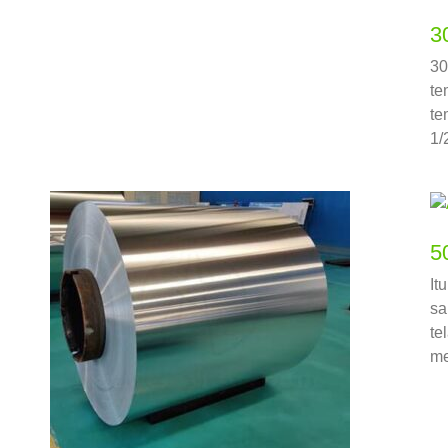
3
30
te
te
1/
5
It
sa
te
me
te
ya
ya