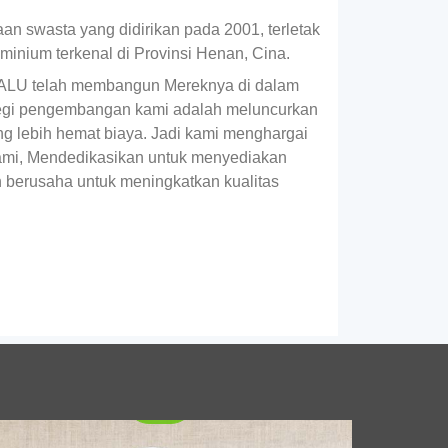
n swasta yang didirikan pada 2001, terletak
minium terkenal di Provinsi Henan, Cina.
WALU telah membangun Mereknya di dalam
ategi pengembangan kami adalah meluncurkan
g lebih hemat biaya. Jadi kami menghargai
ami, Mendedikasikan untuk menyediakan
00 Lingkaran Aluminium Peralatan
berusaha untuk meningkatkan kualitas
sak Kelas | Murni, Aman & Awet
Menemukan 1100 lingkaran aluminium
peralatan masak kelas dengan sifat mampu
bentuk yang sangat baik, keamanan pangan,
dan ketebalan seragam—ideal untuk pot,
Panci, dan tutupnya.
mbaran aluminium untuk pintu