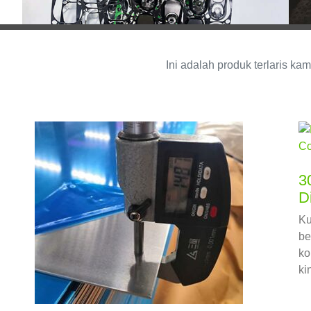
Ini adalah produk terlaris kam
3
Di
Ku
be
ko
ki
da