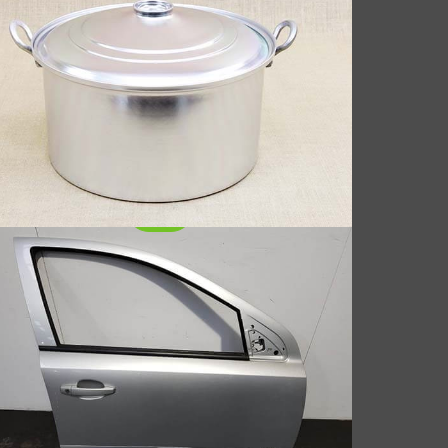
bil
Lembaran aluminium untuk pintu mobil
mengacu pada lembaran paduan aluminium
yang khusus digunakan untuk pembuatan
pintu mobil. Dengan berkembangnya tren
mobil ringan