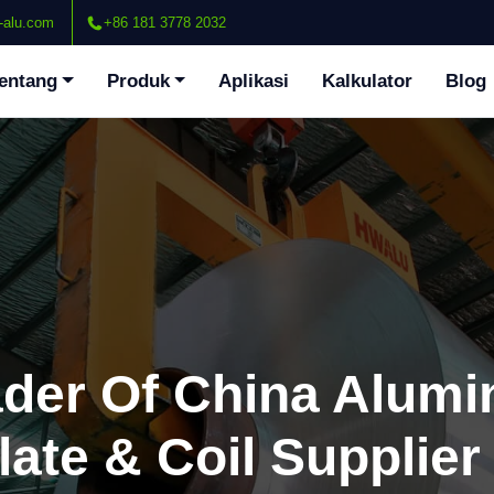
-alu.com
+86 181 3778 2032
entang
Produk
Aplikasi
Kalkulator
Blog
ader Of China Alum
late & Coil Supplier