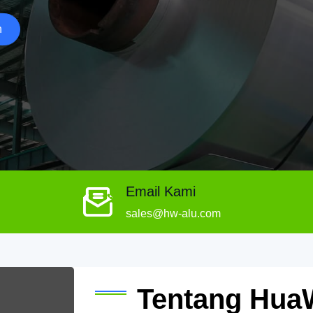
n
Email Kami
sales@hw-alu.com
Tentang Hua