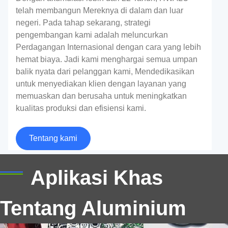
telah membangun Mereknya di dalam dan luar
negeri. Pada tahap sekarang, strategi
pengembangan kami adalah meluncurkan
Perdagangan Internasional dengan cara yang lebih
hemat biaya. Jadi kami menghargai semua umpan
balik nyata dari pelanggan kami, Mendedikasikan
untuk menyediakan klien dengan layanan yang
5182-Kumparan Aluminium H19 untuk Tab
memuaskan dan berusaha untuk meningkatkan
Tarik
kualitas produksi dan efisiensi kami.
Kumparan aluminium 5182-H19 berkualitas tinggi
Tentang kami
untuk tab penarik menawarkan kekuatan luar biasa,
pembentukan yang tepat, dan kinerja yang andal
Aplikasi Khas
untuk pengemasan minuman.
Tentang Aluminium