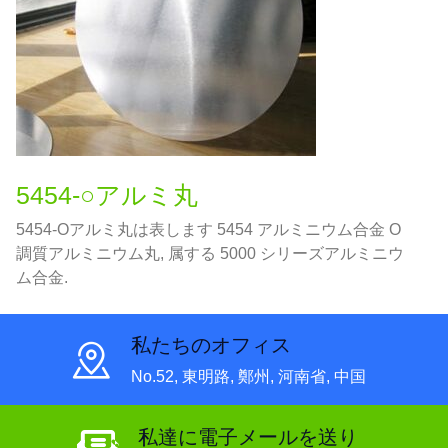
5454-○アルミ丸
5454-Oアルミ丸は表します 5454 アルミニウム合金 O
調質アルミニウム丸, 属する 5000 シリーズアルミニウ
ム合金.
私たちのオフィス
No.52, 東明路, 鄭州, 河南省, 中国
私達に電子メールを送り