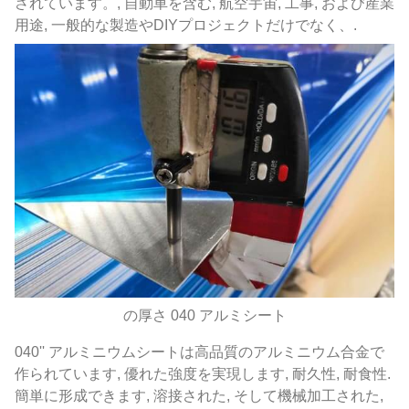
されています。, 自動車を含む, 航空宇宙, 工事, および産業
用途, 一般的な製造やDIYプロジェクトだけでなく、.
の厚さ 040 アルミシート
040'' アルミニウムシートは高品質のアルミニウム合金で
作られています, 優れた強度を実現します, 耐久性, 耐食性.
簡単に形成できます, 溶接された, そして機械加工された,