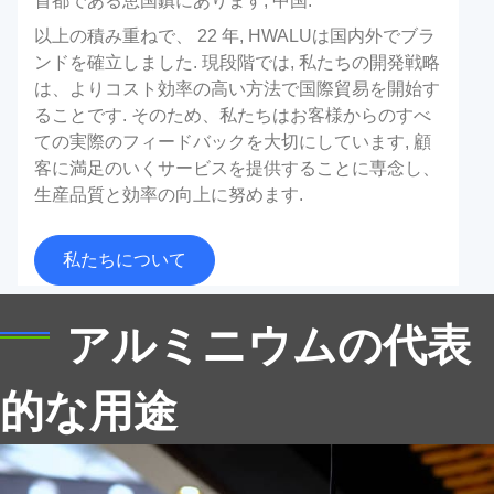
首都である恵国鎮にあります, 中国.
以上の積み重ねで、 22 年, HWALUは国内外でブラ
ンドを確立しました. 現段階では, 私たちの開発戦略
は、よりコスト効率の高い方法で国際貿易を開始す
ることです. そのため、私たちはお客様からのすべ
ての実際のフィードバックを大切にしています, 顧
客に満足のいくサービスを提供することに専念し、
ランプカバー用のアルミニウムサークル
生産品質と効率の向上に努めます.
優れた熱散逸を含むランプカバーの製造用のアルミニ
私たちについて
ウムサークルの利点を探る, 耐食性, そして美的仕上
げ. 合金について学びます, アプリケーション, 適切な
サプライヤーを選択する方法.
アルミニウムの代表
的な用途