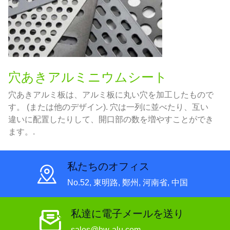
穴あきアルミニウムシート
穴あきアルミ板は、アルミ板に丸い穴を加工したもので
す。 (または他のデザイン). 穴は一列に並べたり、互い
違いに配置したりして、開口部の数を増やすことができ
ます。.
私たちのオフィス
No.52, 東明路, 鄭州, 河南省, 中国
私達に電子メールを送り
sales@hw-alu.com