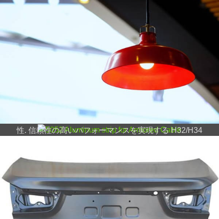
車のトランクリッド用アルミ板
車のトランクは一般的に車のトランクと呼ばれます,
車の後部車体フレームで構成されています, 車体後部
5052 ケーブル外装用アルミニウムスト
フレーム中央にスペアタイヤカバー、上部にトランク
リップ
リッド.
エンジニアグレード 5052 アーマードケーブル用アル
ミニウムストリップにより軽量化を実現, 耐食性, 非磁
性. 信頼性の高いパフォーマンスを実現する H32/H34
焼き戻しに最適.
パワーバッテリーシェル用アルミシート
パワーバッテリーシェル用アルミシートとは、パワー
リチウム電池のアルミ箔