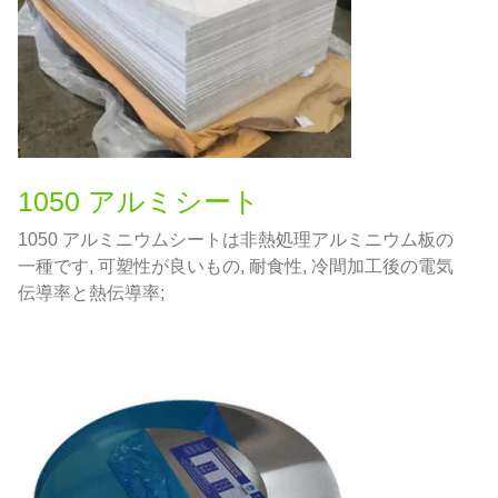
1050 アルミシート
1050 アルミニウムシートは非熱処理アルミニウム板の
一種です, 可塑性が良いもの, 耐食性, 冷間加工後の電気
伝導率と熱伝導率;