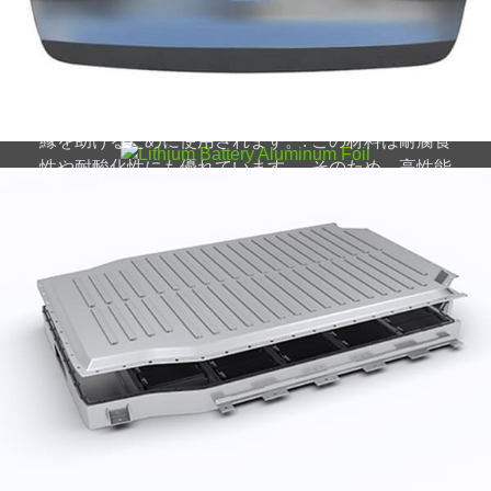
バッテリーを包むアルミシートのことです。, 通常、
電気自動車やハイブリッド自動車で使用されます。
リチウム電池用アルミニウム箔は、優れた性能と長寿
命を実現できるため、電池業界でますます人気が高ま
っています。. ホイルはセルを包み、熱放散と電気絶
縁を助けるために使用されます。. この材料は耐腐食
性や耐酸化性にも優れています。, そのため、高性能
バッテリーとして理想的な選択肢となります。.
5182-プルタブ用 H19 アルミコイル
プルタブ用の高品質 5182-H19 アルミニウム コイル
は優れた強度を提供します, 精密成形, 飲料包装用の信
頼できる性能.