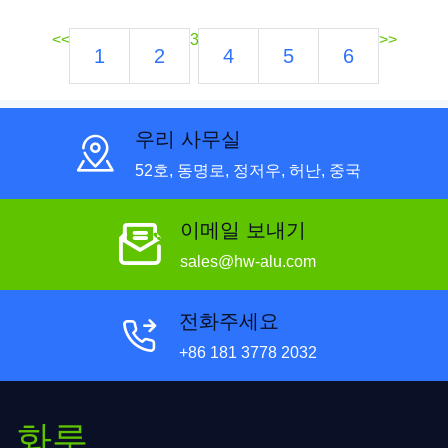
<<
3
>>
1
2
4
5
6
우리 사무실
52호, 동명로, 정저우, 허난, 중국
이메일 보내기
sales@hw-alu.com
전화주세요
+86 181 3778 2032
화루