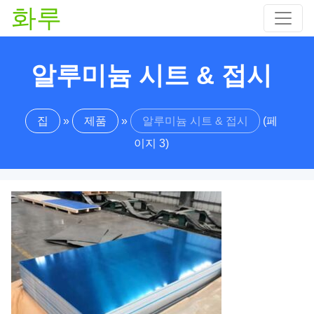
화루
알루미늄 시트 & 접시
집
»
제품
»
알루미늄 시트 & 접시
(페
이지 3)