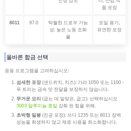
인장 강도
너, 산업 식
품 포장
8011
97.0
탁월한 드로우 가능
포일 용기,
성; 높은 노동 조화
유연한 포장
율
올바른 합금 선택
응용 프로그램을 고려하십시오:
섬세한 포장
(샌드위치, 치즈): 가라 1050 또는 1100 -
푸 트리는 금속 맛 전달을 보장하지 않습니다.
무거운 요리
(굽는 데 알맞은, 굽고): 선택하십시오
3003 알루미늄 호일
강화 된 힘을 위해.
초박형 밀봉
(진공 포장): 쓰다 1235 또는 8011 장벽
성능을 희생하지 않고 재료 사용을 최소화합니다.