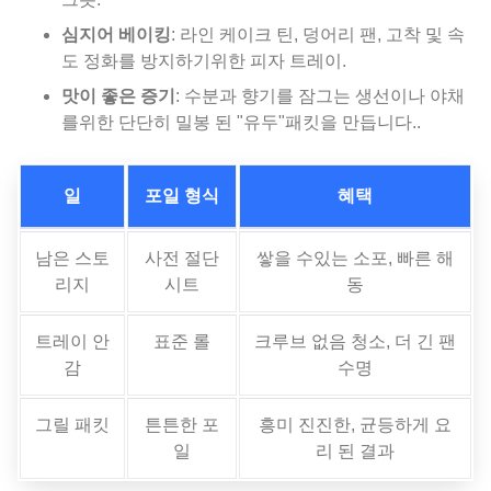
심지어 베이킹
: 라인 케이크 틴, 덩어리 팬, 고착 및 속
도 정화를 방지하기위한 피자 트레이.
맛이 좋은 증기
: 수분과 향기를 잠그는 생선이나 야채
를위한 단단히 밀봉 된 "유두"패킷을 만듭니다..
일
포일 형식
혜택
남은 스토
사전 절단
쌓을 수있는 소포, 빠른 해
리지
시트
동
트레이 안
표준 롤
크루브 없음 청소, 더 긴 팬
감
수명
그릴 패킷
튼튼한 포
흥미 진진한, 균등하게 요
일
리 된 결과