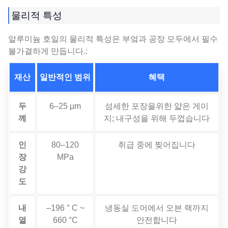
물리적 특성
알루미늄 호일의 물리적 특성은 부엌과 공장 모두에서 필수
불가결하게 만듭니다.:
재산
일반적인 범위
혜택
두
6–25 µm
섬세한 포장을위한 얇은 게이
께
지; 내구성을 위해 두껍습니다
인
80–120
취급 중에 찢어집니다
장
MPa
강
도
내
–196 ° C ~
냉동실 도어에서 오븐 랙까지
열
660 °C
안전합니다