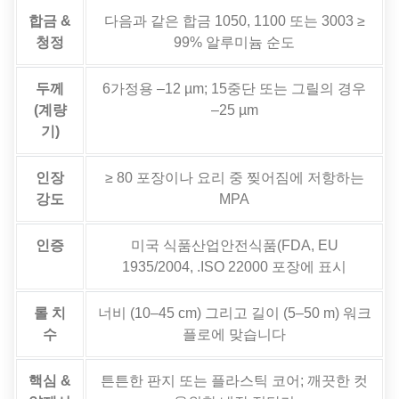
합금 &
다음과 같은 합금 1050, 1100 또는 3003 ≥
청정
99% 알루미늄 순도
두께
6가정용 –12 µm; 15중단 또는 그릴의 경우
(계량
–25 µm
기)
인장
≥ 80 포장이나 요리 중 찢어짐에 저항하는
강도
MPA
인증
미국 식품산업안전식품(FDA, EU
1935/2004, .ISO 22000 포장에 표시
롤 치
너비 (10–45 cm) 그리고 길이 (5–50 m) 워크
수
플로에 맞습니다
핵심 &
튼튼한 판지 또는 플라스틱 코어; 깨끗한 컷