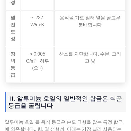
성
열
~ 237
음식을 가로 질러 열을 골고루
전
W/m·K
분배합니다
도
성
장
< 0.005
산소를 차단합니다, 수분, 그리
벽
G/m² · 하루
고 빛
등
(오 ₂)
급
III. 알루미늄 호일의 일반적인 합금은 식품
등급을 굴립니다
알루미늄 호일 롤 음식 등급은 순도 균형을 잡는 특정 합금
에 의존합니다., 힘, 및 성형성. 아래는 가장 널리 사용되는