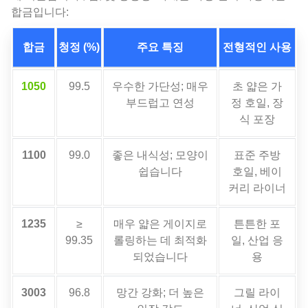
합금입니다:
합금
청정 (%)
주요 특징
전형적인 사용
1050
99.5
우수한 가단성; 매우
초 얇은 가
부드럽고 연성
정 호일, 장
식 포장
1100
99.0
좋은 내식성; 모양이
표준 주방
쉽습니다
호일, 베이
커리 라이너
1235
≥
매우 얇은 게이지로
튼튼한 포
99.35
롤링하는 데 최적화
일, 산업 응
되었습니다
용
3003
96.8
망간 강화; 더 높은
그릴 라이