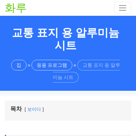
화루
교통 표지 용 알루미늄
시트
집
»
응용 프로그램
»
교통 표지 용 알루
미늄 시트
목차
보이다