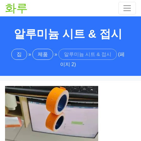
화루
알루미늄 시트 & 접시
집
»
제품
»
알루미늄 시트 & 접시
(페
이지 2)