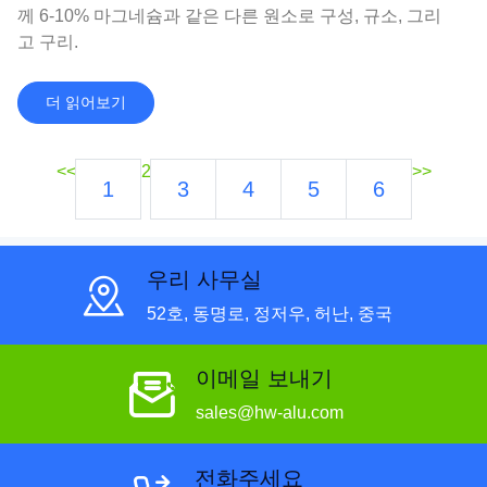
께 6-10% 마그네슘과 같은 다른 원소로 구성, 규소, 그리
고 구리.
더 읽어보기
<<
2
>>
1
3
4
5
6
우리 사무실
52호, 동명로, 정저우, 허난, 중국
이메일 보내기
sales@hw-alu.com
전화주세요