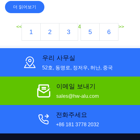
더 읽어보기
<<
4
>>
1
2
3
5
6
우리 사무실
52호, 동명로, 정저우, 허난, 중국
이메일 보내기
sales@hw-alu.com
전화주세요
+86 181 3778 2032