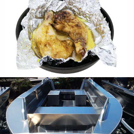
Lembaran aluminium untuk dek kapal
Elakkan reput, penyelenggaraan berat, dan
permukaan licin -memilih untuk lembaran aluminium
untuk dek kapal dan menikmati dekad prestasi yang
boleh dipercayai dengan pemeliharaan yang
minimum.
Lingkaran aluminium untuk penutup lampu
Terokai kelebihan bulatan aluminium untuk
pembuatan penutup lampu termasuk pelesapan haba
yang unggul, rintangan kakisan, dan selesai estetika.