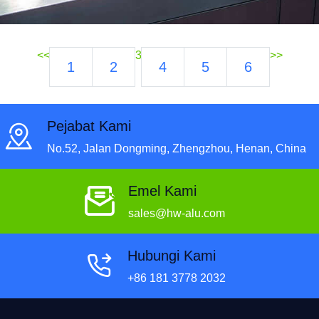
<<
3
>>
1
2
4
5
6
Pejabat Kami
No.52, Jalan Dongming, Zhengzhou, Henan, China
Emel Kami
sales@hw-alu.com
Hubungi Kami
+86 181 3778 2032