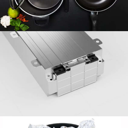
prisma.
Kerajang isi rumah aluminium 8011 - boleh
dipercayai, Selamat makanan & Serba
boleh
Cari faedah kerajang isi rumah aluminium 8011 untuk
kegunaan dapur sehari -hari. Selamat untuk kenalan
makanan, tahan haba, dan boleh dikitar semula -ideal
untuk membakar, membalut, dan penyimpanan.