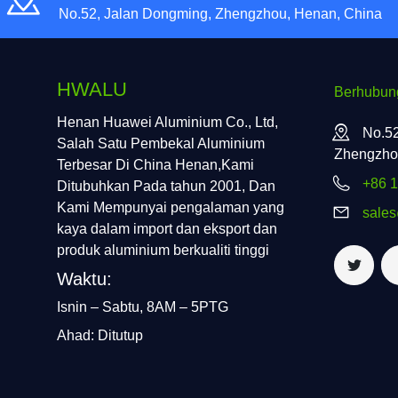
No.52, Jalan Dongming, Zhengzhou, Henan, China
HWALU
Berhubun
Henan Huawei Aluminium Co., Ltd,
No.52
Salah Satu Pembekal Aluminium
Zhengzho
Terbesar Di China Henan,Kami
+86 
Ditubuhkan Pada tahun 2001, Dan
Kami Mempunyai pengalaman yang
sale
kaya dalam import dan eksport dan
produk aluminium berkualiti tinggi
Waktu:
Isnin – Sabtu, 8AM – 5PTG
Ahad: Ditutup