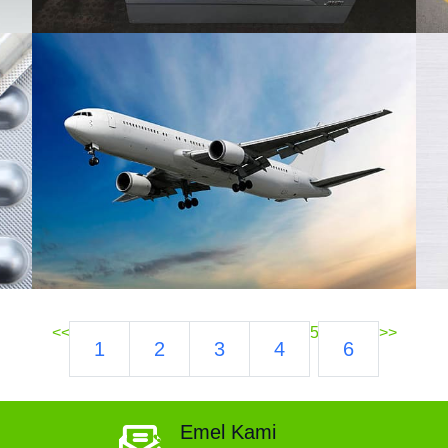
<<
5
>>
1
2
3
4
6
Emel Kami