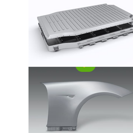
Fender kereta (juga dipanggil panel daun
atau pelindung lumpur) adalah bahagian
penting bahagian luar kenderaan. Fungsi
utamanya adalah untuk menutup roda dan
melindungi badan kenderaan daripada
percikan lumpur, air, pasir, dan objek lain.
Kerajang aluminium pembungkus
farmaseutikal
Kerajang aluminium pembungkusan
farmaseutikal adalah sejenis kerajang
aluminium yang digunakan untuk
membungkus pelbagai produk farmaseutikal
seperti tablet., kapsul, pil, dan serbuk.