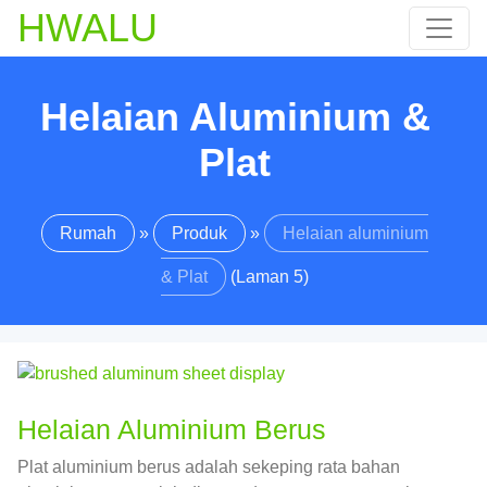
HWALU
Helaian Aluminium &
Plat
Rumah
»
Produk
»
Helaian aluminium
& Plat
(Laman 5)
Helaian Aluminium Berus
Plat aluminium berus adalah sekeping rata bahan