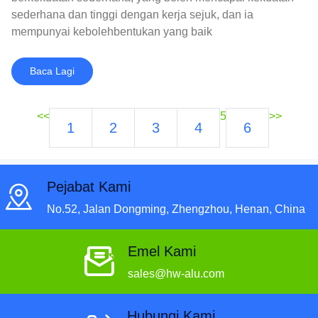
sederhana dan tinggi dengan kerja sejuk, dan ia
mempunyai kebolehbentukan yang baik
Baca Lagi
<<
5
>>
1
2
3
4
6
Pejabat Kami
No.52, Jalan Dongming, Zhengzhou, Henan, China
Emel Kami
sales@hw-alu.com
Hubungi Kami