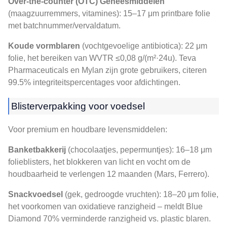
Over-the-counter (OTC) Geneesmiddelen
(maagzuurremmers, vitamines): 15–17 μm printbare folie
met batchnummer/vervaldatum.
Koude vormblaren
(vochtgevoelige antibiotica): 22 μm
folie, het bereiken van WVTR ≤0,08 g/(m²·24u). Teva
Pharmaceuticals en Mylan zijn grote gebruikers, citeren
99.5% integriteitspercentages voor afdichtingen.
Blisterverpakking voor voedsel
Voor premium en houdbare levensmiddelen:
Banketbakkerij
(chocolaatjes, pepermuntjes): 16–18 μm
folieblisters, het blokkeren van licht en vocht om de
houdbaarheid te verlengen 12 maanden (Mars, Ferrero).
Snackvoedsel
(gek, gedroogde vruchten): 18–20 μm folie,
het voorkomen van oxidatieve ranzigheid – meldt Blue
Diamond 70% verminderde ranzigheid vs. plastic blaren.