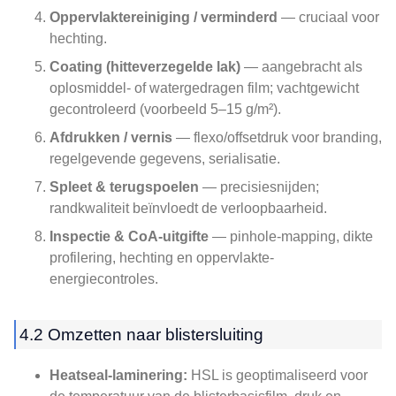
Oppervlaktereiniging / verminderd
— cruciaal voor
hechting.
Coating (hitteverzegelde lak)
— aangebracht als
oplosmiddel- of watergedragen film; vachtgewicht
gecontroleerd (voorbeeld 5–15 g/m²).
Afdrukken / vernis
— flexo/offsetdruk voor branding,
regelgevende gegevens, serialisatie.
Spleet & terugspoelen
— precisiesnijden;
randkwaliteit beïnvloedt de verloopbaarheid.
Inspectie & CoA-uitgifte
— pinhole-mapping, dikte
profilering, hechting en oppervlakte-
energiecontroles.
4.2 Omzetten naar blistersluiting
Heatseal-laminering:
HSL is geoptimaliseerd voor