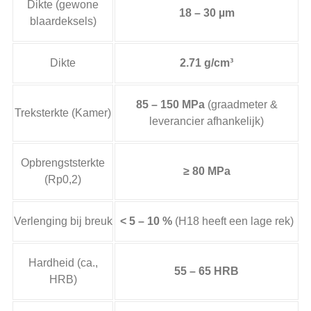
Dikte (gewone
18 – 30 µm
blaardeksels)
Dikte
2.71 g/cm³
85 – 150 MPa
(graadmeter &
Treksterkte (Kamer)
leverancier afhankelijk)
Opbrengststerkte
≥ 80 MPa
(Rp0,2)
Verlenging bij breuk
< 5 – 10 %
(H18 heeft een lage rek)
Hardheid (ca.,
55 – 65 HRB
HRB)