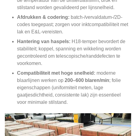
de temperatuur van de blisterbasisfilm, druk en
stilstand worden gevalideerd per lijnsnelheid.
Afdrukken & codering:
batch-/vervaldatum-/2D-
codes toegepast; zorgen voor inktcompatibiliteit met
lak en E&L-vereisten.
Hantering van haspels:
H18-temper bevordert de
stabiliteit; koppel, spanning en wikkeling worden
gecontroleerd om telescopische/randdefecten te
voorkomen.
Compatibiliteit met hoge snelheid:
moderne
blaarlijnen werken op
200–600 blaren/min
; folie
eigenschappen (uniformiteit meten, lage
gaatjesdichtheid, consistente lak) zijn essentieel
voor minimale stilstand.