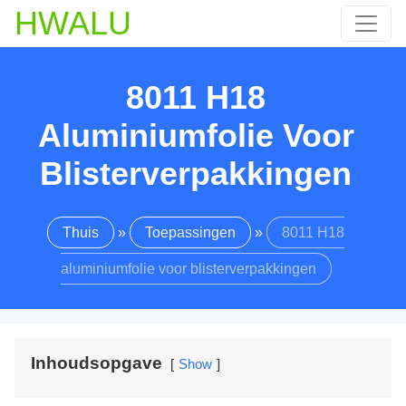
HWALU
8011 H18
Aluminiumfolie Voor
Blisterverpakkingen
Thuis
»
Toepassingen
»
8011 H18
aluminiumfolie voor blisterverpakkingen
Inhoudsopgave
Show