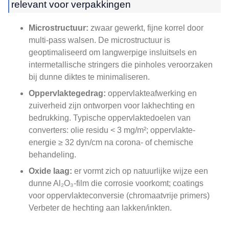
relevant voor verpakkingen
Microstructuur:
zwaar gewerkt, fijne korrel door
multi-pass walsen. De microstructuur is
geoptimaliseerd om langwerpige insluitsels en
intermetallische stringers die pinholes veroorzaken
bij dunne diktes te minimaliseren.
Oppervlaktegedrag:
oppervlakteafwerking en
zuiverheid zijn ontworpen voor lakhechting en
bedrukking. Typische oppervlaktedoelen van
converters: olie residu < 3 mg/m²; oppervlakte-
energie ≥ 32 dyn/cm na corona- of chemische
behandeling.
Oxide laag:
er vormt zich op natuurlijke wijze een
dunne Al₂O₃-film die corrosie voorkomt; coatings
voor oppervlakteconversie (chromaatvrije primers)
Verbeter de hechting aan lakken/inkten.