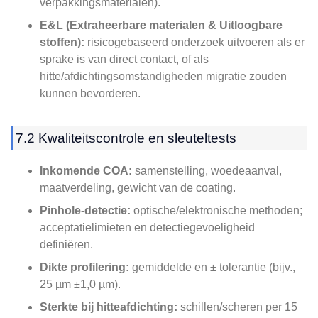
verpakkingsmaterialen).
E&L (Extraheerbare materialen & Uitloogbare
stoffen):
risicogebaseerd onderzoek uitvoeren als er
sprake is van direct contact, of als
hitte/afdichtingsomstandigheden migratie zouden
kunnen bevorderen.
7.2 Kwaliteitscontrole en sleuteltests
Inkomende COA:
samenstelling, woedeaanval,
maatverdeling, gewicht van de coating.
Pinhole-detectie:
optische/elektronische methoden;
acceptatielimieten en detectiegevoeligheid
definiëren.
Dikte profilering:
gemiddelde en ± tolerantie (bijv.,
25 µm ±1,0 µm).
Sterkte bij hitteafdichting:
schillen/scheren per 15