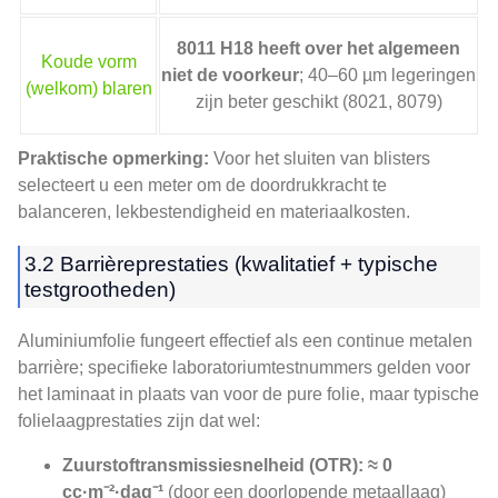
8011 H18 heeft over het algemeen
Koude vorm
niet de voorkeur
; 40–60 µm legeringen
(welkom) blaren
zijn beter geschikt (8021, 8079)
Praktische opmerking:
Voor het sluiten van blisters
selecteert u een meter om de doordrukkracht te
balanceren, lekbestendigheid en materiaalkosten.
3.2 Barrièreprestaties (kwalitatief + typische
testgrootheden)
Aluminiumfolie fungeert effectief als een continue metalen
barrière; specifieke laboratoriumtestnummers gelden voor
het laminaat in plaats van voor de pure folie, maar typische
folielaagprestaties zijn dat wel:
Zuurstoftransmissiesnelheid (OTR):
≈ 0
cc·m⁻²·dag⁻¹
(door een doorlopende metaallaag)