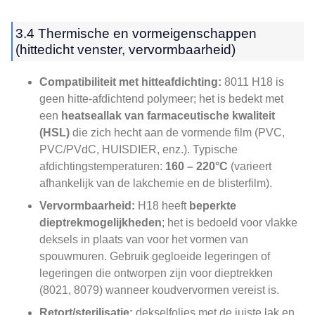
3.4 Thermische en vormeigenschappen
(hittedicht venster, vervormbaarheid)
Compatibiliteit met hitteafdichting:
8011 H18 is
geen hitte-afdichtend polymeer; het is bedekt met
een
heatseallak van farmaceutische kwaliteit
(HSL)
die zich hecht aan de vormende film (PVC,
PVC/PVdC, HUISDIER, enz.). Typische
afdichtingstemperaturen:
160 – 220°C
(varieert
afhankelijk van de lakchemie en de blisterfilm).
Vervormbaarheid:
H18 heeft
beperkte
dieptrekmogelijkheden
; het is bedoeld voor vlakke
deksels in plaats van voor het vormen van
spouwmuren. Gebruik gegloeide legeringen of
legeringen die ontworpen zijn voor dieptrekken
(8021, 8079) wanneer koudvervormen vereist is.
Retort/sterilisatie:
dekselfolies met de juiste lak en