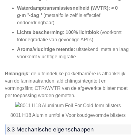
Waterdamptransmissiesnelheid (WVTR):
≈ 0
g·m⁻²·dag⁻¹
(metaalfolie zelf is effectief
ondoordringbaar)
Lichte bescherming:
100% lichtblok
(voorkomt
fotodegradatie van gevoelige API's)
Aroma/vluchtige retentie:
uitstekend; metalen laag
voorkomt vluchtige migratie
Belangrijk:
de uiteindelijke pakketbarrière is afhankelijk
van de laminaatranden, afdichtingsintegriteit en
vormingsfilm; OTR/WVTR van de afgewerkte blister moet
per toepassing worden gemeten.
8011 H18 Aluminiumfolie Voor koudgevormde blisters
3.3 Mechanische eigenschappen