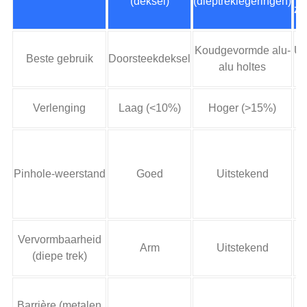
(deksel)
(dieptreklegeringen)
zu
Koudgevormde alu-
Ul
Beste gebruik
Doorsteekdeksel
alu holtes
la
Verlenging
Laag (<10%)
Hoger (>15%)
Pinhole-weerstand
Goed
Uitstekend
G
Vervormbaarheid
Arm
Uitstekend
(diepe trek)
Barrière (metalen