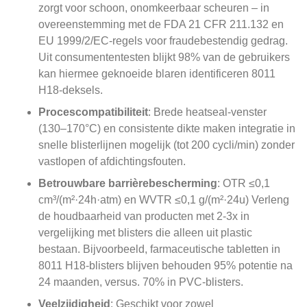
zorgt voor schoon, onomkeerbaar scheuren – in
overeenstemming met de FDA 21 CFR 211.132 en
EU 1999/2/EC-regels voor fraudebestendig gedrag.
Uit consumententesten blijkt 98% van de gebruikers
kan hiermee geknoeide blaren identificeren 8011
H18-deksels.
Procescompatibiliteit
: Brede heatseal-venster
(130–170°C) en consistente dikte maken integratie in
snelle blisterlijnen mogelijk (tot 200 cycli/min) zonder
vastlopen of afdichtingsfouten.
Betrouwbare barrièrebescherming
: OTR ≤0,1
cm³/(m²·24h·atm) en WVTR ≤0,1 g/(m²·24u) Verleng
de houdbaarheid van producten met 2-3x in
vergelijking met blisters die alleen uit plastic
bestaan. Bijvoorbeeld, farmaceutische tabletten in
8011 H18-blisters blijven behouden 95% potentie na
24 maanden, versus. 70% in PVC-blisters.
Veelzijdigheid
: Geschikt voor zowel