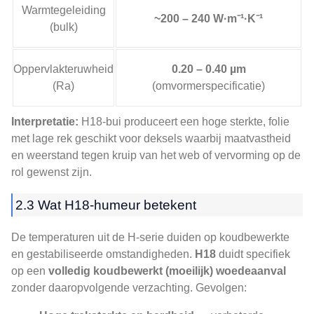
Warmtegeleiding
~200 – 240 W·m⁻¹·K⁻¹
(bulk)
Oppervlakteruwheid
0.20 – 0.40 µm
(Ra)
(omvormerspecificatie)
Interpretatie:
H18-bui produceert een hoge sterkte, folie
met lage rek geschikt voor deksels waarbij maatvastheid
en weerstand tegen kruip van het web of vervorming op de
rol gewenst zijn.
2.3 Wat H18-humeur betekent
De temperaturen uit de H-serie duiden op koudbewerkte
en gestabiliseerde omstandigheden.
H18
duidt specifiek
op een
volledig koudbewerkt (moeilijk) woedeaanval
zonder daaropvolgende verzachting. Gevolgen: