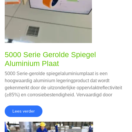
5000 Serie Gerolde Spiegel
Aluminium Plaat
5000 Serie-gerolde spiegelaluminiumplaat is een
hoogwaardig aluminium legeringproduct dat wordt
gekenmerkt door de uitzonderlijke oppervlaktreflectiviteit
(≥85%) en corrosiebestendigheid. Vervaardigd door
geavanceerde koude rollende en polijstprocessen, het
bereikt een spiegelachtige afwerking met behoud van de
Lees verder
sterkte en vormbaarheid van de 5000 serie legeringen.