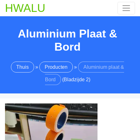
HWALU
Aluminium Plaat &
Bord
Thuis
»
Producten
»
Aluminium plaat &
Bord
(Bladzijde 2)