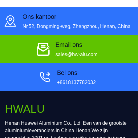
Ons kantoor
Nr.52, Dongming-weg, Zhengzhou, Henan, China
Email ons
sales@hw-alu.com
Bel ons
+8618137782032
HWALU
Henan Huawei Aluminium Co., Ltd, Een van de grootste
aluminiumleveranciers in China Henan,We zijn
opgericht in 2001 en hebben een rijke ervaring in import