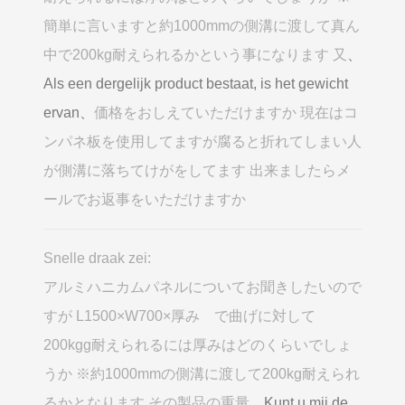
簡単に言いますと約1000mmの側溝に渡して真ん
中で200kg耐えられるかという事になります 又
、
Als een dergelijk product bestaat, is het gewicht
ervan、
価格をおしえていただけますか 現在はコ
ンパネ板を使用してますが腐ると折れてしまい人
が側溝に落ちてけがをしてます 出来ましたらメ
ールでお返事をいただけますか
Snelle draak zei:
アルミハニカムパネルについてお聞きしたいので
すが L1500×W700×厚み で曲げに対して
200kgg耐えられるには厚みはどのくらいでしょ
うか ※約1000mmの側溝に渡して200kg耐えられ
るかとなります その製品の重量
、Kunt u mij de