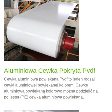
Aluminiowa Cewka Pokryta Pvdf
Cewka aluminiowa powlekana Pvdf to jeden rodzaj
cewki aluminiowej powlekanej kolorem, Cewkę
aluminiową powlekaną kolorowo można podzielić na
poliester (PE) cewka aluminiowa powlekana,
fluorowęglowodory (PVDF) cewka aluminiowa
powlekana i cewka aluminiowa pokryta wałkiem