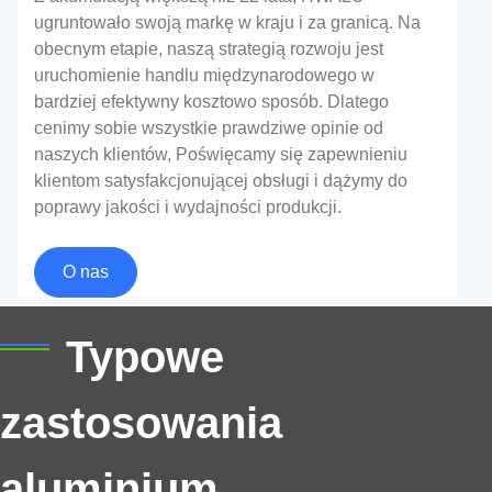
ugruntowało swoją markę w kraju i za granicą. Na
obecnym etapie, naszą strategią rozwoju jest
uruchomienie handlu międzynarodowego w
bardziej efektywny kosztowo sposób. Dlatego
cenimy sobie wszystkie prawdziwe opinie od
naszych klientów, Poświęcamy się zapewnieniu
klientom satysfakcjonującej obsługi i dążymy do
poprawy jakości i wydajności produkcji.
Kompozytowa folia aluminiowa PET do
zakrętek do butelek
O nas
Niezawodna kompozytowa folia aluminiowa PET do
Typowe
zakrętek do butelek na oleje, soki, syropy, i kosmetyki
— szczelna ochrona przed wyciekami i certyfikowane
zastosowania
materiały do ​​kontaktu z żywnością.
aluminium