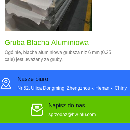
Gruba Blacha Aluminiowa
Ogólnie, blacha aluminiowa grubsza niż 6 mm (0.25
cale) jest uważany za gruby.
Nasze biuro
Nr 52, Ulica Dongming, Zhengzhou •, Henan •, Chiny
Napisz do nas
sprzedaż@hw-alu.com