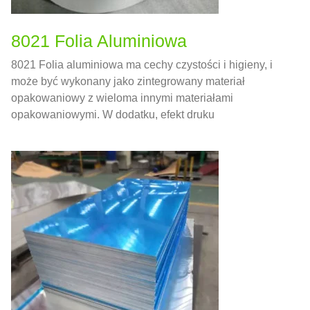
8021 Folia Aluminiowa
8021 Folia aluminiowa ma cechy czystości i higieny, i
może być wykonany jako zintegrowany materiał
opakowaniowy z wieloma innymi materiałami
opakowaniowymi. W dodatku, efekt druku
powierzchniowego 8021 Folia aluminiowa jest lepsza
niż inne materiały. Więc, 8021 Stop folii aluminiowej
może być również stosowany w dziedzinie pakowania
żywności.