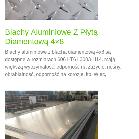
Blachy Aluminiowe Z Płytą
Diamentową 4×8
Blachy aluminiowe z blachą diamentową 4x8 są
dostępne w rozmiarach 6061-T6 i 3003-H14. mają
większą wytrzymałość, odporność na zużycie, nośny,
obrabialność, odporność na korozję, itp. Więc,
popularne w budownictwie, produkcja, pojazdy, statki i
różne pola.