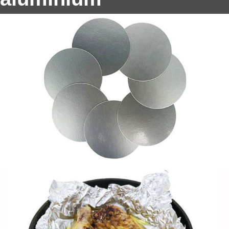
Aluminiowa folia gospodarstwa domowego
8011 - Niezawodny, Bezpieczny żywność
& Wszechstronny
Odkryj korzyści z aluminiowej folii gospodarstwa
domowego 8011 Do codziennego użytku w kuchni.
Bezpieczny do kontaktu z żywnością, odporne na
ciepło, i recyklingowe - idealne do pieczenia,
zawijanie, i przechowywania.
Folia aluminiowa do izolowanych płyt
warstwowych