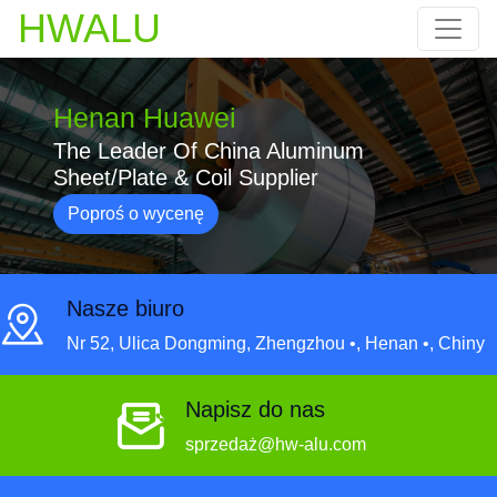
HWALU
Henan Huawei
The Leader Of China Aluminum
Sheet/Plate & Coil Supplier
Poproś o wycenę
Nasze biuro
Nr 52, Ulica Dongming, Zhengzhou •, Henan •, Chiny
Napisz do nas
sprzedaż@hw-alu.com