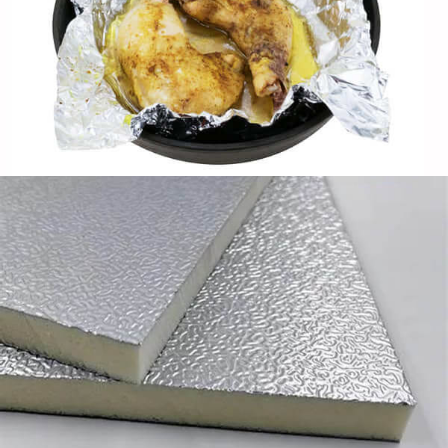
Wysokowydajna folia aluminiowa do izolowanych płyt
warstwowych, zapewniając niską emisyjność,
doskonała paroizolacja dachów, ściany, i chłodnie.
Folia aluminiowa do uszczelniania
W tym artykule omówiono zalety, Aplikacje, typy,
właściwe użytkowanie, porady, ograniczenia,
alternatywy, oraz względy bezpieczeństwa związane
z folią aluminiową do uszczelniania.