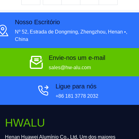
Nosso Escritório
Nº 52, Estrada de Dongming, Zhengzhou, Henan •,
China
Envie-nos um e-mail
sales@hw-alu.com
Ligue para nós
+86 181 3778 2032
HWALU
Henan Huawei Alumínio Co., Ltd, Um dos maiores