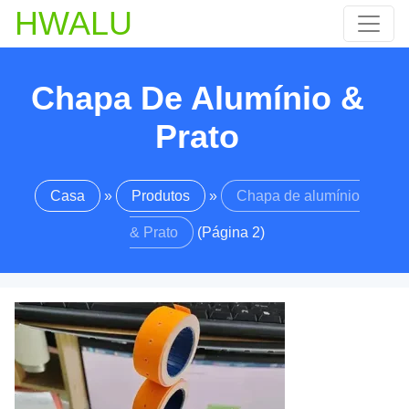
HWALU
Chapa De Alumínio &
Prato
Casa
»
Produtos
»
Chapa de alumínio
& Prato
(Página 2)