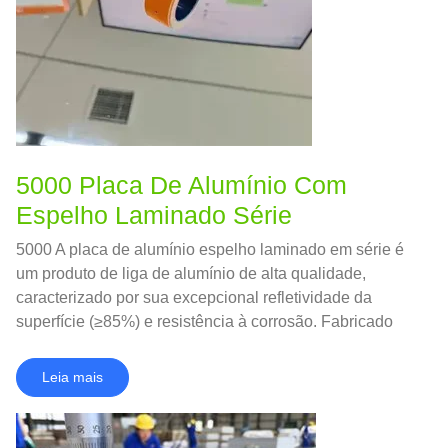
5000 Placa De Alumínio Com
Espelho Laminado Série
5000 A placa de alumínio espelho laminado em série é
um produto de liga de alumínio de alta qualidade,
caracterizado por sua excepcional refletividade da
superfície (≥85%) e resistência à corrosão. Fabricado
através de processos avançados de laminação e
polimento a frio, atinge um acabamento semelhante ao
Leia mais
espelho, mantendo a força e a formabilidade do 5000
ligas de série.