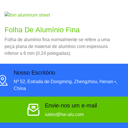
Árabes Unidos, Iêmen, Catar, Kuaite, Irã, Jordânia,
Arábia Saudita e outras nações do Oriente Médio.
Folha De Alumínio Fina
Folha de alumínio fina normalmente se refere a uma
peça plana de material de alumínio com espessura
inferior a 6 mm (0.24 polegadas).
Nosso Escritório
Nº 52, Estrada de Dongming, Zhengzhou, Henan •,
China
Envie-nos um e-mail
sales@hw-alu.com