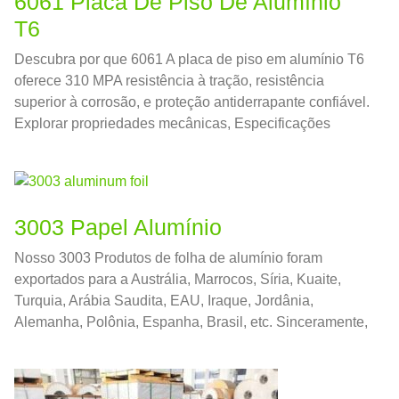
6061 Placa De Piso De Alumínio
T6
Descubra por que 6061 A placa de piso em alumínio T6
oferece 310 MPA resistência à tração, resistência
superior à corrosão, e proteção antiderrapante confiável.
Explorar propriedades mecânicas, Especificações
ASTM B632, orientação de projeto estrutural, e
melhores práticas de fabricação — tudo em uma
referência confiável.
3003 Papel Alumínio
Nosso 3003 Produtos de folha de alumínio foram
exportados para a Austrália, Marrocos, Síria, Kuaite,
Turquia, Arábia Saudita, EAU, Iraque, Jordânia,
Alemanha, Polônia, Espanha, Brasil, etc. Sinceramente,
damos boas-vindas a você para visitar nossa fábrica.