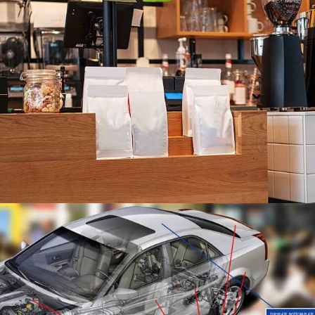
Folha de alumínio para carro
Como um material representativo do peso leve do
automóvel, o alumínio tornou-se uma matéria-prima
fundamental para o desenvolvimento da indústria
automobilística para reduzir o peso da carroceria.
Folhas de alumínio para decks de barco
Evite podridão, manutenção pesada, e superfícies
escorregadias - OPT para folhas de alumínio para