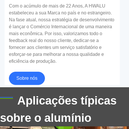
Com o acúmulo de mais de 22 Anos, A HWALU
estabeleceu a sua Marca no país e no estrangeiro.
Na fase atual, nossa estratégia de desenvolvimento
é lançar o Comércio Internacional de uma maneira
mais econômica. Por isso, valorizamos todo o
Desbloqueando frescor: Explore a
feedback real do nosso cliente, dedicar-se a
fornecer aos clientes um serviço satisfatório e
versatilidade de 8011 Folha de alumínio
esforçar-se para melhorar a nossa qualidade e
selável a quente para embalagens
eficiência de produção.
flexíveis superiores
Sobre nós
Usar 8011 folha de alumínio selável a quente para
embalagens flexíveis para proteger produtos
alimentícios e farmacêuticos com vedação forte,
Aplicações típicas
Resistência à umidade, e propriedades de alta
barreira.
sobre o alumínio