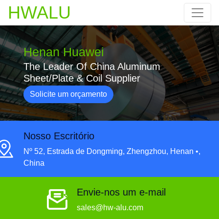
HWALU
Henan Huawei
The Leader Of China Aluminum
Sheet/Plate & Coil Supplier
Solicite um orçamento
Nosso Escritório
Nº 52, Estrada de Dongming, Zhengzhou, Henan •,
China
Envie-nos um e-mail
sales@hw-alu.com