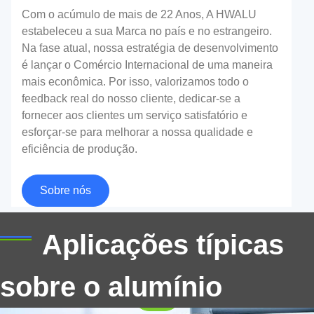
Com o acúmulo de mais de 22 Anos, A HWALU
estabeleceu a sua Marca no país e no estrangeiro.
Na fase atual, nossa estratégia de desenvolvimento
é lançar o Comércio Internacional de uma maneira
mais econômica. Por isso, valorizamos todo o
feedback real do nosso cliente, dedicar-se a
Círculo de alumínio de sinal de estrada
fornecer aos clientes um serviço satisfatório e
esforçar-se para melhorar a nossa qualidade e
Este artigo fornece uma exploração aprofundada dos
eficiência de produção.
círculos de alumínio da placa de trânsito. Ele cobre
suas propriedades materiais, Métodos de produção, e
Sobre nós
papel nos aplicativos de assinatura de tráfego.
Projetado para fabricantes, Profissionais de compras,
e equipes de garantia de qualidade, Oferece
Aplicações típicas
informações autorizadas fundamentadas nos padrões
da indústria e experiência prática.
sobre o alumínio