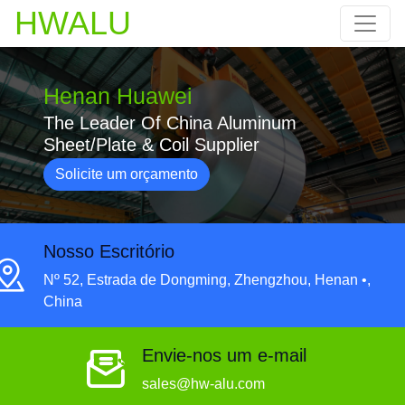
HWALU
Henan Huawei
The Leader Of China Aluminum
Sheet/Plate & Coil Supplier
Solicite um orçamento
Nosso Escritório
Nº 52, Estrada de Dongming, Zhengzhou, Henan •,
China
Envie-nos um e-mail
sales@hw-alu.com