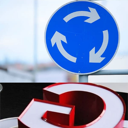
1000 Tira de alumínio de poliéster série
para carta de canal
Premium 1000 tira de alumínio de poliéster série para
fabricação de letras de canal. Leve, resistente à
corrosão, e fácil de dobrar com excelente retenção de
cor para sinalização interna e externa.
Folha/bobina de alumínio para latas
3104/3105/5052/5182 representam diferentes graus