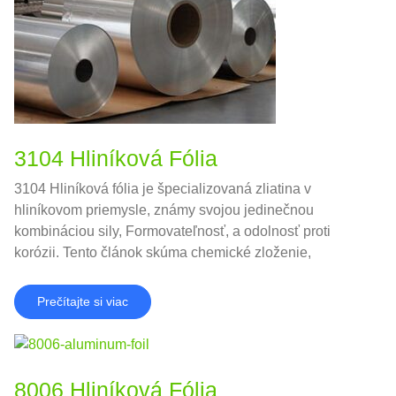
3104 Hliníková Fólia
3104 Hliníková fólia je špecializovaná zliatina v
hliníkovom priemysle, známy svojou jedinečnou
kombináciou sily, Formovateľnosť, a odolnosť proti
korózii. Tento článok skúma chemické zloženie,
mechanické vlastnosti, výhody, žiadosti, a porovnania s
podobnými zliatinami.
Prečítajte si viac
8006 Hliníková Fólia