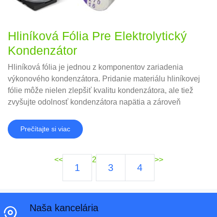
Hliníková Fólia Pre Elektrolytický
Kondenzátor
Hliníková fólia je jednou z komponentov zariadenia
výkonového kondenzátora. Pridanie materiálu hliníkovej
fólie môže nielen zlepšiť kvalitu kondenzátora, ale tiež
zvyšujte odolnosť kondenzátora napätia a zároveň
zaisťuje výkon a životnosť kondenzátora.
Prečítajte si viac
<<
2
>>
1
3
4
Naša kancelária