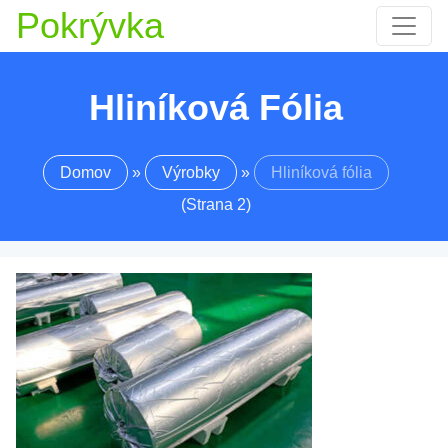
Pokrývka
Hliníková Fólia
Domov
»
Výrobky
»
Hliníková fólia
(Strana 2)