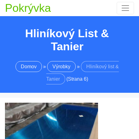
Pokrývka
Hliníkový List &
Tanier
Domov
»
Výrobky
»
Hliníkový list &
Tanier
(Strana 6)