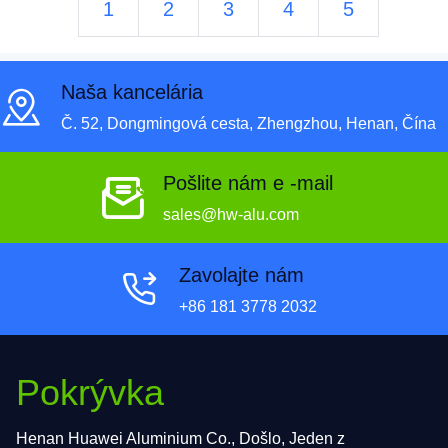
1
2
3
4
5
Naša kancelária
Č. 52, Dongmingová cesta, Zhengzhou, Henan, Čína
Pošlite nám e -mail
sales@hw-alu.com
Zavolajte nám
+86 181 3778 2032
Pokrývka
Henan Huawei Aluminium Co., Došlo, Jeden z