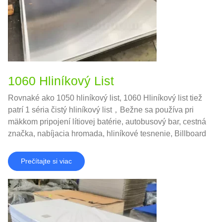
1060 Hliníkový List
Rovnaké ako 1050 hliníkový list, 1060 Hliníkový list tiež
patrí 1 séria čistý hliníkový list，Bežne sa používa pri
mäkkom pripojení lítiovej batérie, autobusový bar, cestná
značka, nabíjacia hromada, hliníkové tesnenie, Billboard
Building Exterior Wall Decotion，a tak ďalej.
Prečítajte si viac