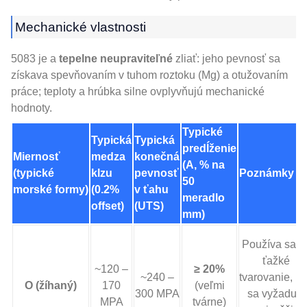
Mechanické vlastnosti
5083 je a
tepelne neupraviteľné
zliať: jeho pevnosť sa
získava spevňovaním v tuhom roztoku (Mg) a otužovaním
práce; teploty a hrúbka silne ovplyvňujú mechanické
hodnoty.
Typické
Typická
Typická
predĺženie
Miernosť
medza
konečná
(A, % na
(typické
klzu
pevnosť
Poznámky
50
morské formy)
(0.2%
v ťahu
meradlo
offset)
(UTS)
mm)
Používa sa n
ťažké
~120 –
≥ 20%
~240 –
tvarovanie, k
O (žíhaný)
170
(veľmi
300 MPA
sa vyžaduje
MPA
tvárne)