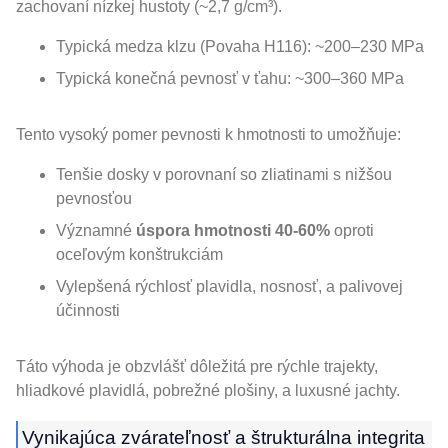
zachovaní nízkej hustoty (~2,7 g/cm³).
Typická medza klzu (Povaha H116): ~200–230 MPa
Typická konečná pevnosť v ťahu: ~300–360 MPa
Tento vysoký pomer pevnosti k hmotnosti to umožňuje:
Tenšie dosky v porovnaní so zliatinami s nižšou
pevnosťou
Významné
úspora hmotnosti 40-60%
oproti
oceľovým konštrukciám
Vylepšená rýchlosť plavidla, nosnosť, a palivovej
účinnosti
Táto výhoda je obzvlášť dôležitá pre rýchle trajekty,
hliadkové plavidlá, pobrežné plošiny, a luxusné jachty.
Vynikajúca zvárateľnosť a štrukturálna integrita