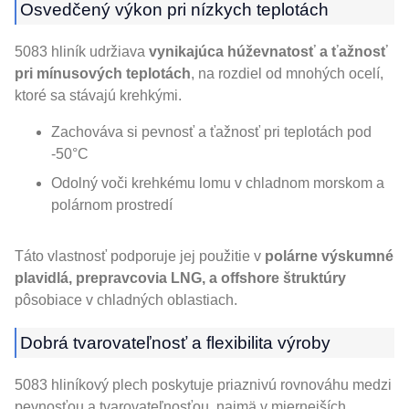
Osvedčený výkon pri nízkych teplotách
5083 hliník udržiava
vynikajúca húževnatosť a ťažnosť
pri mínusových teplotách
, na rozdiel od mnohých ocelí,
ktoré sa stávajú krehkými.
Zachováva si pevnosť a ťažnosť pri teplotách pod
-50°C
Odolný voči krehkému lomu v chladnom morskom a
polárnom prostredí
Táto vlastnosť podporuje jej použitie v
polárne výskumné
plavidlá, prepravcovia LNG, a offshore štruktúry
pôsobiace v chladných oblastiach.
Dobrá tvarovateľnosť a flexibilita výroby
5083 hliníkový plech poskytuje priaznivú rovnováhu medzi
pevnosťou a tvarovateľnosťou, najmä v miernejších