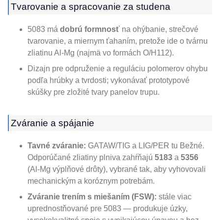
Tvarovanie a spracovanie za studena
5083 má
dobrú formnosť
na ohýbanie, strečové
tvarovanie, a miernym ťahaním, pretože ide o tvárnu
zliatinu Al-Mg (najmä vo formách O/H112).
Dizajn pre odpruženie a reguláciu polomerov ohybu
podľa hrúbky a tvrdosti; vykonávať prototypové
skúšky pre zložité tvary panelov trupu.
Zváranie a spájanie
Tavné zváranie:
GATAW/TIG a LIG/PER tu Bežné.
Odporúčané zliatiny plniva zahŕňajú
5183
a
5356
(Al-Mg výplňové drôty), vybrané tak, aby vyhovovali
mechanickým a koróznym potrebám.
Zváranie trením s miešaním (FSW):
stále viac
uprednostňované pre 5083 — produkuje úzky,