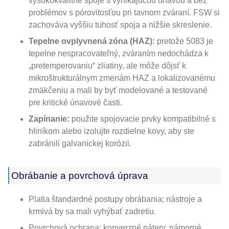
vysokokvalitné spoje s vynikajúcou únavou a bez
problémov s pórovitosťou pri tavnom zváraní. FSW si
zachováva vyššiu tuhosť spoja a nižšie skreslenie.
Tepelne ovplyvnená zóna (HAZ):
pretože 5083 je
tepelne nespracovateľný, zváraním nedochádza k
„pretemperovaniu“ zliatiny, ale môže dôjsť k
mikroštrukturálnym zmenám HAZ a lokalizovanému
zmäkčeniu a mali by byť modelované a testované
pre kritické únavové časti.
Zapínanie:
použite spojovacie prvky kompatibilné s
hliníkom alebo izolujte rozdielne kovy, aby ste
zabránili galvanickej korózii.
Obrábanie a povrchová úprava
Platia štandardné postupy obrábania; nástroje a
krmivá by sa mali vyhýbať zadretiu.
Povrchová ochrana: konverzné nátery, námorné