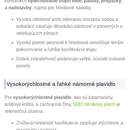
konštrukcii
oplechovanie trupu lode, paluby, prepážky,
a nadstavby
, najmä pre hliníkové nádoby.
Vysoká odolnosť proti odieraniu morskou vodou a
exfoliácii zaisťuje dlhodobú odolnosť v ponorných a
striekajúcich zónach
Vysoký pomer pevnosti k hmotnosti umožňuje tenšie
pokovovanie a ľahšie konštrukcie trupu
Dobrá zvárateľnosť podporuje veľké, súvislé zvárané
panely
Vysokorýchlostné a ľahké námorné plavidlo
Pre
vysokorýchlostné plavidlo
, ako sú katamarány,
krídlové krídla, a záchranné člny,
5083 hliníkový plech
je
referenčná zliatina.
Znížená hmotnosť konštrukcie zlepšuje zrýchlenie a
maximálnu rýchlosť