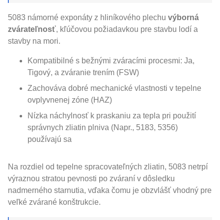
5083 námorné exponáty z hliníkového plechu
výborná
zvárateľnosť
, kľúčovou požiadavkou pre stavbu lodí a
stavby na mori.
Kompatibilné s bežnými zváracími procesmi: Ja,
Tigový, a zváranie trením (FSW)
Zachováva dobré mechanické vlastnosti v tepelne
ovplyvnenej zóne (HAZ)
Nízka náchylnosť k praskaniu za tepla pri použití
správnych zliatin plniva (Napr., 5183, 5356)
používajú sa
Na rozdiel od tepelne spracovateľných zliatin, 5083 netrpí
výraznou stratou pevnosti po zváraní v dôsledku
nadmerného starnutia, vďaka čomu je obzvlášť vhodný pre
veľké zvárané konštrukcie.