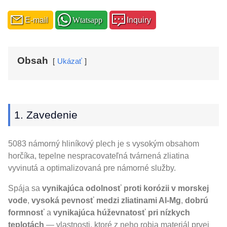
E-mail
Wtatsapp
Inquiry
Obsah
Ukázať
1. Zavedenie
5083 námorný hliníkový plech je s vysokým obsahom
horčíka, tepelne nespracovateľná tvárnená zliatina
vyvinutá a optimalizovaná pre námorné služby.
Spája sa
vynikajúca odolnosť proti korózii v morskej
vode
,
vysoká pevnosť medzi zliatinami Al-Mg
,
dobrú
formnosť
a
vynikajúca húževnatosť pri nízkych
teplotách
— vlastnosti, ktoré z neho robia materiál prvej