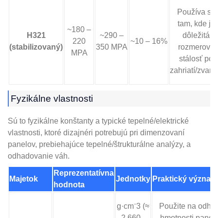
Používa sa
tam, kde je
~180 –
H321
~290 –
dôležitá
220
~10 – 16%
(stabilizovaný)
350 MPA
rozmerová
MPA
stálosť po
zahriatí/zvare
Fyzikálne vlastnosti
Sú to fyzikálne konštanty a typické tepelné/elektrické
vlastnosti, ktoré dizajnéri potrebujú pri dimenzovaní
panelov, prebiehajúce tepelné/štrukturálne analýzy, a
odhadovanie váh.
Reprezentatívna
Majetok
Jednotky
Praktický význam
hodnota
g·cm⁻3 (≈
Použite na odha
2,660 -
hmotnosti panel