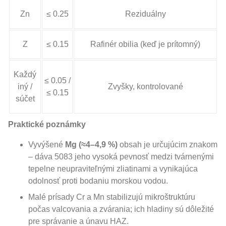
Zn
≤ 0.25
Reziduálny
Z
≤ 0.15
Rafinér obilia (keď je prítomný)
Každý
≤ 0.05 /
iný /
Zvyšky, kontrolované
≤ 0.15
súčet
Praktické poznámky
Vyvýšené
Mg (≈4–4,9 %)
obsah je určujúcim znakom
– dáva 5083 jeho vysoká pevnosť medzi tvárnenými
tepelne neupraviteľnými zliatinami a vynikajúca
odolnosť proti bodaniu morskou vodou.
Malé prísady Cr a Mn stabilizujú mikroštruktúru
počas valcovania a zvárania; ich hladiny sú dôležité
pre správanie a únavu HAZ.