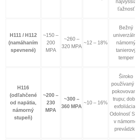
najvyššia
ťažnosť
Bežný
H111 / H112
~150 –
univerzálny
~260 –
(namáhaním
200
~12 – 18%
námorný
320 MPA
spevnené)
MPA
tanierový
temper
Široko
používaný n
H116
pokovovani
(odľahčené
~200 –
~300 –
trupu; dobrá
od napätia,
230
~10 – 16%
360 MPA
exfoliácia /
námorný
MPA
Odolnosť SC
stupeň)
v námornej
prevádzke