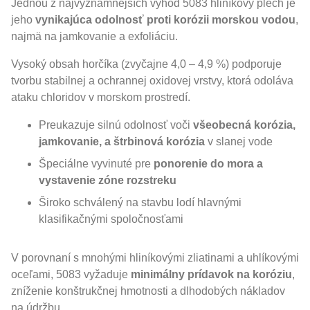
Jednou z najvýznamnejších výhod 5083 hliníkový plech je
jeho
vynikajúca odolnosť proti korózii morskou vodou
,
najmä na jamkovanie a exfoliáciu.
Vysoký obsah horčíka (zvyčajne 4,0 – 4,9 %) podporuje
tvorbu stabilnej a ochrannej oxidovej vrstvy, ktorá odoláva
ataku chloridov v morskom prostredí.
Preukazuje silnú odolnosť voči
všeobecná korózia,
jamkovanie, a štrbinová korózia
v slanej vode
Špeciálne vyvinuté pre
ponorenie do mora a
vystavenie zóne rozstreku
Široko schválený na stavbu lodí hlavnými
klasifikačnými spoločnosťami
V porovnaní s mnohými hliníkovými zliatinami a uhlíkovými
oceľami, 5083 vyžaduje
minimálny prídavok na koróziu
,
zníženie konštrukčnej hmotnosti a dlhodobých nákladov
na údržbu.