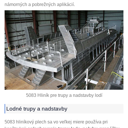
námorných a pobrežných aplikácií.
5083 Hliník pre trupy a nadstavby lodí
Lodné trupy a nadstavby
5083 hliníkový plech sa vo veľkej miere používa pri