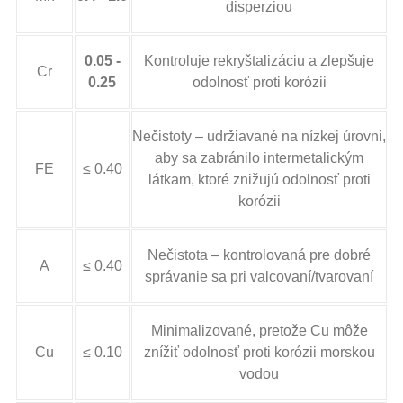
disperziou
0.05 -
Kontroluje rekryštalizáciu a zlepšuje
Cr
0.25
odolnosť proti korózii
Nečistoty – udržiavané na nízkej úrovni,
aby sa zabránilo intermetalickým
FE
≤ 0.40
látkam, ktoré znižujú odolnosť proti
korózii
Nečistota – kontrolovaná pre dobré
A
≤ 0.40
správanie sa pri valcovaní/tvarovaní
Minimalizované, pretože Cu môže
Cu
≤ 0.10
znížiť odolnosť proti korózii morskou
vodou