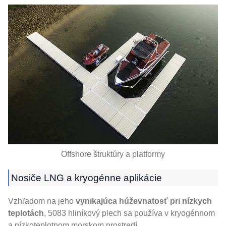
Offshore štruktúry a platformy
Nosiče LNG a kryogénne aplikácie
Vzhľadom na jeho
vynikajúca húževnatosť pri nízkych
teplotách
, 5083 hliníkový plech sa používa v kryogénnom
a nízkoteplotnom morskom prostredí.