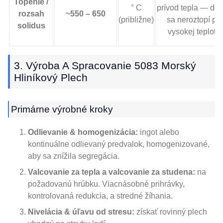
Topenie /
° C
prívod tepla — do
rozsah
~550 – 650
(približne)
sa neroztopí pri
solidus
vysokej teplote
3. Výroba A Spracovanie 5083 Morský
Hliníkový Plech
Primárne výrobné kroky
Odlievanie & homogenizácia:
ingot alebo
kontinuálne odlievaný predvalok, homogenizované,
aby sa znížila segregácia.
Valcovanie za tepla a valcovanie za studena:
na
požadovanú hrúbku. Viacnásobné prihrávky,
kontrolovaná redukcia, a stredné žíhania.
Nivelácia & úľavu od stresu:
získať rovinný plech