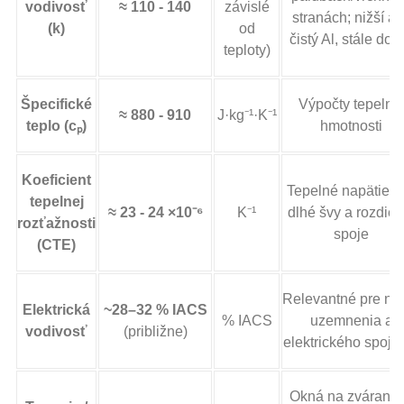
vodivosť
≈ 110 - 140
závislé
stranách; nižší a
(k)
od
čistý Al, stále dob
teploty)
Špecifické
Výpočty tepelne
≈ 880 - 910
J·kg⁻¹·K⁻¹
teplo (cₚ)
hmotnosti
Koeficient
Tepelné napätie c
tepelnej
≈ 23 - 24 ×10⁻⁶
K⁻¹
dlhé švy a rozdiel
rozťažnosti
spoje
(CTE)
Relevantné pre ná
Elektrická
~28–32 % IACS
% IACS
uzemnenia a
vodivosť
(približne)
elektrického spoje
Okná na zváranie