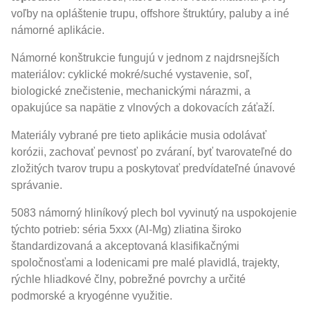
voľby na opláštenie trupu, offshore štruktúry, paluby a iné
námorné aplikácie.
Námorné konštrukcie fungujú v jednom z najdrsnejších
materiálov: cyklické mokré/suché vystavenie, soľ,
biologické znečistenie, mechanickými nárazmi, a
opakujúce sa napätie z vlnových a dokovacích záťaží.
Materiály vybrané pre tieto aplikácie musia odolávať
korózii, zachovať pevnosť po zváraní, byť tvarovateľné do
zložitých tvarov trupu a poskytovať predvídateľné únavové
správanie.
5083 námorný hliníkový plech bol vyvinutý na uspokojenie
týchto potrieb: séria 5xxx (Al-Mg) zliatina široko
štandardizovaná a akceptovaná klasifikačnými
spoločnosťami a lodenicami pre malé plavidlá, trajekty,
rýchle hliadkové člny, pobrežné povrchy a určité
podmorské a kryogénne využitie.