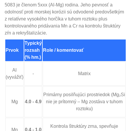
5083 je členom 5xxx (Al-Mg) rodina. Jeho pevnosť a
odolnosť proti morskej korózii sú odvodené predovšetkým
z relatívne vysokého horčíka v tuhom roztoku plus
kontrolovaného pridávania Mn a Cr na kontrolu štruktúry
zŕn a rekryštalizácie.
Typický
Prvok
rozsah
Role / komentovať
(% hm.)
Al
-
Matrix
(vyvážiť)
Primárny posilňujúci prostriedok (Mg₂Si
Mg
4.0 - 4.9
nie je prítomný – Mg zostáva v tuhom
roztoku)
Kontrola štruktúry zrna, spevňuje
Mn
0.4 - 1.0