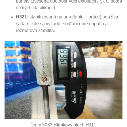
panely (zvýšená odolnosť voči exfoliácii / SCC podľa
určitých klasifikácií).
H321:
stabilizovaná nálada (teplo + práce) používa
sa tam, kde sa vyžaduje odľahčenie napätia a
rozmerová stabilita.
2mm 5083 Hliníkový plech H111