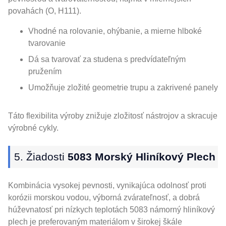
povahách (O, H111).
Vhodné na rolovanie, ohýbanie, a mierne hlboké
tvarovanie
Dá sa tvarovať za studena s predvídateľným
pružením
Umožňuje zložité geometrie trupu a zakrivené panely
Táto flexibilita výroby znižuje zložitosť nástrojov a skracuje
výrobné cykly.
5. Žiadosti
5083 Morský Hliníkový Plech
Kombinácia vysokej pevnosti, vynikajúca odolnosť proti
korózii morskou vodou, výborná zvárateľnosť, a dobrá
húževnatosť pri nízkych teplotách 5083 námorný hliníkový
plech je preferovaným materiálom v širokej škále