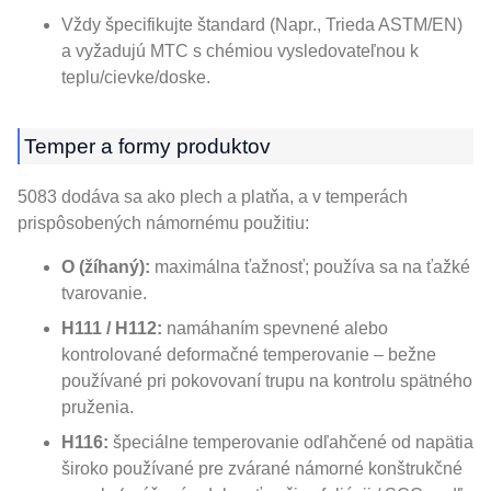
Vždy špecifikujte štandard (Napr., Trieda ASTM/EN)
a vyžadujú MTC s chémiou vysledovateľnou k
teplu/cievke/doske.
Temper a formy produktov
5083 dodáva sa ako plech a platňa, a v temperách
prispôsobených námornému použitiu:
O (žíhaný):
maximálna ťažnosť; používa sa na ťažké
tvarovanie.
H111 / H112:
namáhaním spevnené alebo
kontrolované deformačné temperovanie – bežne
používané pri pokovovaní trupu na kontrolu spätného
pruženia.
H116:
špeciálne temperovanie odľahčené od napätia
široko používané pre zvárané námorné konštrukčné