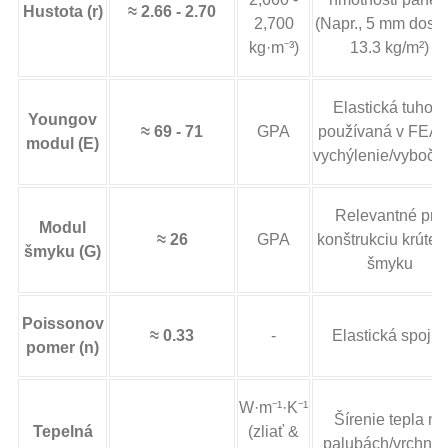
Hustota (r)
≈ 2.66 - 2.70
2,700
(Napr., 5 mm dosk
kg·m⁻³)
13.3 kg/m²)
Elastická tuhosť
Youngov
≈ 69 - 71
GPA
používaná v FEA 
modul (E)
vychýlenie/vyboče
Relevantné pre
Modul
≈ 26
GPA
konštrukciu krúten
šmyku (G)
šmyku
Poissonov
≈ 0.33
-
Elastická spojka
pomer (n)
W·m⁻¹·K⁻¹
Šírenie tepla na
Tepelná
(zliať &
palubách/vrchný