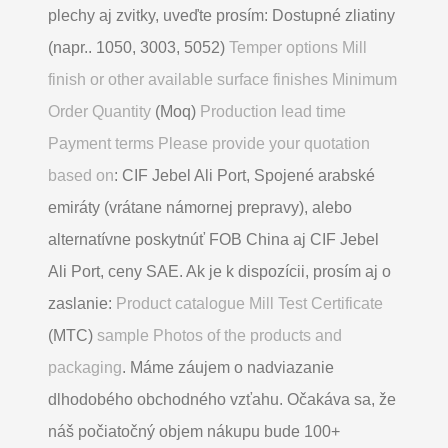
plechy aj zvitky, uveďte prosím: Dostupné zliatiny
(napr.. 1050, 3003, 5052)
Temper options Mill
finish or other available surface finishes Minimum
Order Quantity
(Moq)
Production lead time
Payment terms Please provide your quotation
based on
: CIF Jebel Ali Port, Spojené arabské
emiráty (vrátane námornej prepravy), alebo
alternatívne poskytnúť FOB China aj CIF Jebel
Ali Port, ceny SAE. Ak je k dispozícii, prosím aj o
zaslanie:
Product catalogue Mill Test Certificate
(MTC)
sample Photos of the products and
packaging
. Máme záujem o nadviazanie
dlhodobého obchodného vzťahu. Očakáva sa, že
náš počiatočný objem nákupu bude 100+