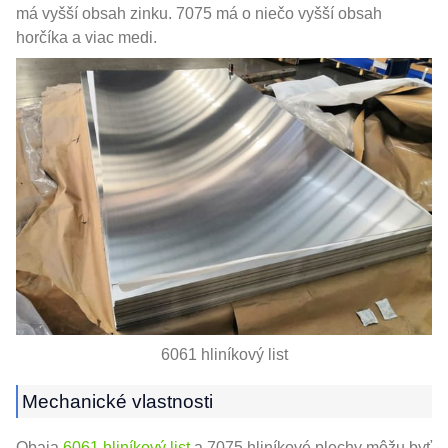
má vyšší obsah zinku. 7075 má o niečo vyšší obsah
horčíka a viac medi.
6061 hliníkový list
Mechanické vlastnosti
Obaja
6061 hliníkový list
a 7075 hliníkové plechy môžu byť