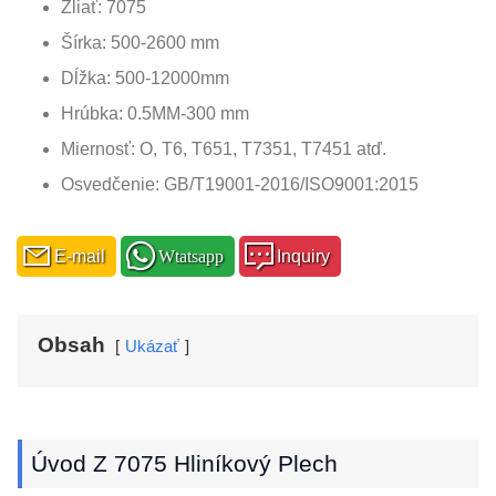
Zliať: 7075
Šírka: 500-2600 mm
Dĺžka: 500-12000mm
Hrúbka: 0.5MM-300 mm
Miernosť: O, T6, T651, T7351, T7451 atď.
Osvedčenie: GB/T19001-2016/ISO9001:2015
E-mail
Wtatsapp
Inquiry
Obsah
Ukázať
Úvod Z 7075 Hliníkový Plech