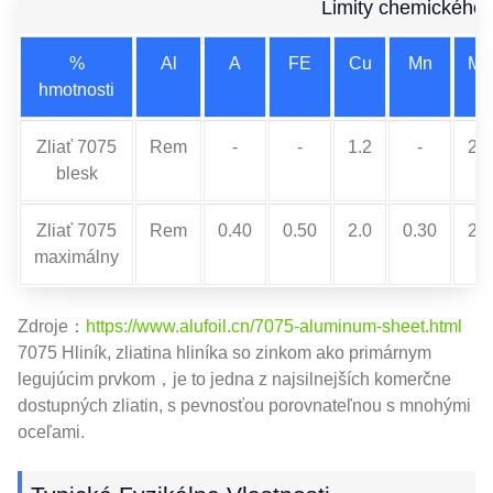
Limity chemického 
%
Al
A
FE
Cu
Mn
Mg
hmotnosti
Zliať 7075
Rem
-
-
1.2
-
2.1
blesk
Zliať 7075
Rem
0.40
0.50
2.0
0.30
2.9
maximálny
Zdroje：
https://www.alufoil.cn/7075-aluminum-sheet.html
7075 Hliník, zliatina hliníka so zinkom ako primárnym
legujúcim prvkom，je to jedna z najsilnejších komerčne
dostupných zliatin, s pevnosťou porovnateľnou s mnohými
oceľami.