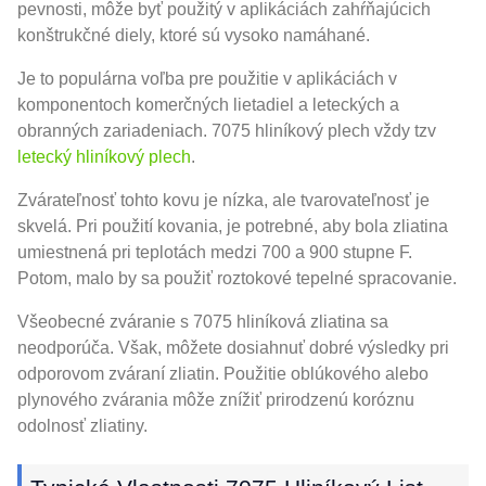
pevnosti, môže byť použitý v aplikáciách zahŕňajúcich
konštrukčné diely, ktoré sú vysoko namáhané.
Je to populárna voľba pre použitie v aplikáciách v
komponentoch komerčných lietadiel a leteckých a
obranných zariadeniach. 7075 hliníkový plech vždy tzv
letecký hliníkový plech
.
Zvárateľnosť tohto kovu je nízka, ale tvarovateľnosť je
skvelá. Pri použití kovania, je potrebné, aby bola zliatina
umiestnená pri teplotách medzi 700 a 900 stupne F.
Potom, malo by sa použiť roztokové tepelné spracovanie.
Všeobecné zváranie s 7075 hliníková zliatina sa
neodporúča. Však, môžete dosiahnuť dobré výsledky pri
odporovom zváraní zliatin. Použitie oblúkového alebo
plynového zvárania môže znížiť prirodzenú koróznu
odolnosť zliatiny.