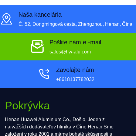
B632, usmernenie konštrukčného návrhu, a osvedčené
postupy výroby – to všetko v jednej autoritatívnej
Naša kancelária
referencii.
Č. 52, Dongmingová cesta, Zhengzhou, Henan, Čína
Pošlite nám e -mail
sales@hw-alu.com
Zavolajte nám
+8618137782032
Pokrývka
Henan Huawei Aluminium Co., Došlo, Jeden z
najväčších dodávateľov hliníka v Číne Henan,Sme
založení v roku 2001 a máme bohaté skúsenosti s