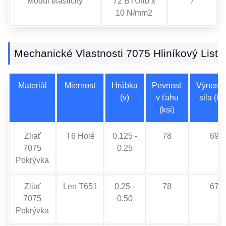
Modul elasticity
72 BTU/lb x
/
10 N/mm2
Mechanické Vlastnosti 7075 Hliníkový List
Materiál
Miernosť
Hrúbka
Pevnosť
Výnoso
(v)
v ťahu
sila (ks
(ksi)
Zliať
T6 Holé
0.125 -
78
69
7075
0.25
Pokrývka
Zliať
Len T651
0.25 -
78
67
7075
0.50
Pokrývka