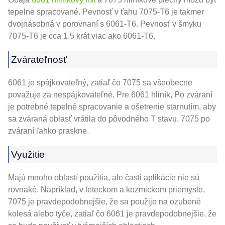
tepelne spracované. Pevnosť v ťahu 7075-T6 je takmer
dvojnásobná v porovnaní s 6061-T6. Pevnosť v šmyku
7075-T6 je cca 1.5 krát viac ako 6061-T6.
Zvárateľnosť
6061 je spájkovateľný, zatiaľ čo 7075 sa všeobecne
považuje za nespájkovateľné. Pre 6061 hliník, Po zváraní
je potrebné tepelné spracovanie a ošetrenie starnutím, aby
sa zváraná oblasť vrátila do pôvodného T stavu. 7075 po
zváraní ľahko praskne.
Využitie
Majú mnoho oblastí použitia, ale časti aplikácie nie sú
rovnaké. Napríklad, v leteckom a kozmickom priemysle,
7075 je pravdepodobnejšie, že sa použije na ozubené
kolesá alebo tyče, zatiaľ čo 6061 je pravdepodobnejšie, že