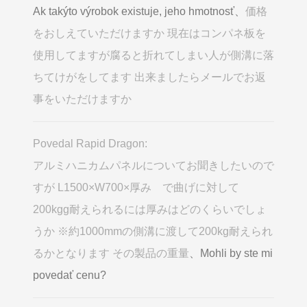
Ak takýto výrobok existuje, jeho hmotnosť、
価格
をおしえていただけますか 現在はコンパネ板を
使用してますが腐ると折れてしまい人が側溝に落
ちてけがをしてます 出来ましたらメールでお返
事をいただけますか
Povedal Rapid Dragon:
アルミハニカムパネルについてお聞きしたいので
すが L1500×W700×厚み で曲げに対して
200kgg耐えられるには厚みはどのくらいでしょ
うか ※約1000mmの側溝に渡して200kg耐えられ
るかとなります その製品の重量
、Mohli by ste mi
povedať cenu?