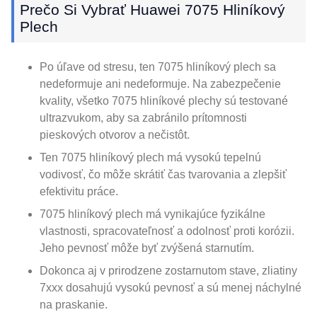
Prečo Si Vybrať Huawei 7075 Hliníkový
Plech
Po úľave od stresu, ten 7075 hliníkový plech sa
nedeformuje ani nedeformuje. Na zabezpečenie
kvality, všetko 7075 hliníkové plechy sú testované
ultrazvukom, aby sa zabránilo prítomnosti
pieskových otvorov a nečistôt.
Ten 7075 hliníkový plech má vysokú tepelnú
vodivosť, čo môže skrátiť čas tvarovania a zlepšiť
efektivitu práce.
7075 hliníkový plech má vynikajúce fyzikálne
vlastnosti, spracovateľnosť a odolnosť proti korózii.
Jeho pevnosť môže byť zvýšená starnutím.
Dokonca aj v prirodzene zostarnutom stave, zliatiny
7xxx dosahujú vysokú pevnosť a sú menej náchylné
na praskanie.