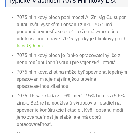
Typické Vlastnosti 7075 Hliníkový List
7075 hliníkový plech patrí medzi Al-Zn-Mg-Cu super
dural, kvôli vysokému obsahu zinku, 7075 má
podobnú pevnosť ako oceľ, takže má vynikajúcu
odolnosť proti únave, 7075 typický je hliníkový plech
letecký hliník
7075 hliníkový plech je ľahko opracovateľný, čo z
neho robí obľúbenú voľbu pre vojenské lietadlá.
7075 hliníková zliatina môže byť spevnená tepelným
spracovaním a je najsilnejšou tepelne
spracovateľnou zliatinou.
7075-T6 sa skladá z 1.6% meď, 2.5% horčík a 5.6%
zinok. Bežne ho používajú výrobcovia lietadiel na
spevnenie konštrukcie lietadiel. Kvôli obsahu medi,
jeho zvárateľnosť je slabá, ale má dobrú
opracovateľnosť.