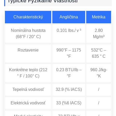
Typické Fyzikálne Vlastnosti
Charakteristický
Angličtina
Metrika
Nominálna hustota
0.101 lbs./ v ³
2.80
(68°F / 20° C)
Mg/m³
Roztavenie
990°F – 1175
532°C –
°F
635 ° C
Konkrétne teplo (212
0.23 BTU/lb –
960 J/kg-
° F / 100° C)
°F
°K
Tepelná vodivosť
32.9 (% IACS)
/
Elektrická vodivosť
33 (%6 IACS)
/