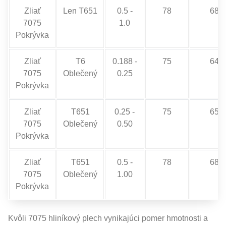
Zliať
Len T651
0.5 -
78
68
7075
1.0
Pokrývka
Zliať
T6
0.188 -
75
64
7075
Oblečený
0.25
Pokrývka
Zliať
T651
0.25 -
75
65
7075
Oblečený
0.50
Pokrývka
Zliať
T651
0.5 -
78
68
7075
Oblečený
1.00
Pokrývka
Kvôli 7075 hliníkový plech vynikajúci pomer hmotnosti a