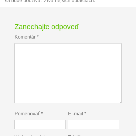
sa bude používať v tvárnejších oblastiach.
Zanechajte odpoveď
Komentár
*
Pomenovať
*
E -mail
*