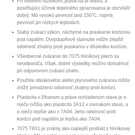
Po ošetrení roztokom, plasticita je dobrá, a
posilňujúci účinok tepelného spracovania je obzvlášť
dobrý. Má vysokú pevnosť pod 150°C, najmä
pevnosť pri nízkych teplotách.
Slabý zvárací výkon, náchylné na praskanie koróziou
pod napätím. Dvojstupňové starnutie môže zlepšiť
odolnosť zliatiny proti praskaniu v dôsledku korózie.
Všeobecné zváranie do 7075 hliníkový plech sa
neodporúča. Však, dobré výsledky možno dosiahnuť
pri odporovom zváraní zliatin.
Použitie oblúkového alebo plynového zvárania môže
znížiť prirodzenú odolnosť zliatiny proti korózii.
Plasticita v žíhanom a práve ochladenom stave je o
niečo nižšia ako plasticita 2A12 v rovnakom stave, a
o niečo lepšie ako v 7A04. Jeho odolnosť proti
korózii pod napätím je lepšia ako 7A04.
7075 T651 je známy ako najlepší produkt z hliníkovej