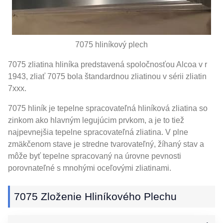
7075 hliníkový plech
7075 zliatina hliníka predstavená spoločnosťou Alcoa v r
1943, zliať 7075 bola štandardnou zliatinou v sérii zliatin
7xxx.
7075 hliník je tepelne spracovateľná hliníková zliatina so
zinkom ako hlavným legujúcim prvkom, a je to tiež
najpevnejšia tepelne spracovateľná zliatina. V plne
zmäkčenom stave je stredne tvarovateľný, žíhaný stav a
môže byť tepelne spracovaný na úrovne pevnosti
porovnateľné s mnohými oceľovými zliatinami.
7075 Zloženie Hliníkového Plechu