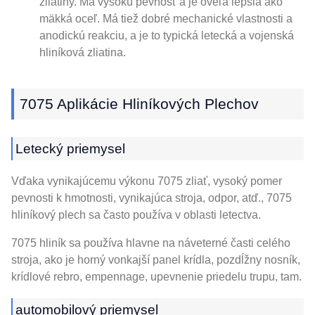
zliatiny. Má vysokú pevnosť a je oveľa lepšia ako
mäkká oceľ. Má tiež dobré mechanické vlastnosti a
anodickú reakciu, a je to typická letecká a vojenská
hliníková zliatina.
7075 Aplikácie Hliníkových Plechov
Letecký priemysel
Vďaka vynikajúcemu výkonu 7075 zliať, vysoký pomer
pevnosti k hmotnosti, vynikajúca stroja, odpor, atď., 7075
hliníkový plech sa často používa v oblasti letectva.
7075 hliník sa používa hlavne na náveterné časti celého
stroja, ako je horný vonkajší panel krídla, pozdĺžny nosník,
krídlové rebro, empennage, upevnenie priedelu trupu, tam.
automobilový priemysel