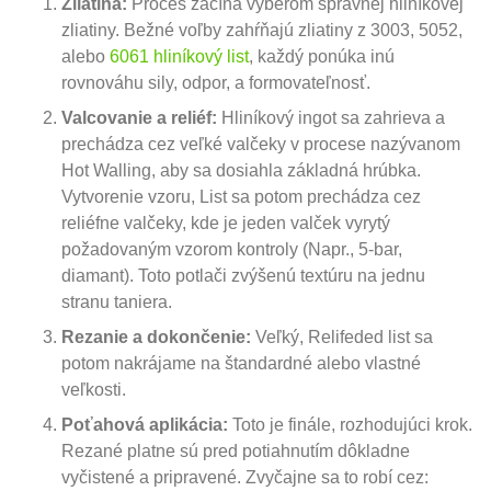
Zliatina:
Proces začína výberom správnej hliníkovej
zliatiny. Bežné voľby zahŕňajú zliatiny z 3003, 5052,
alebo
6061 hliníkový list
, každý ponúka inú
rovnováhu sily, odpor, a formovateľnosť.
Valcovanie a reliéf:
Hliníkový ingot sa zahrieva a
prechádza cez veľké valčeky v procese nazývanom
Hot Walling, aby sa dosiahla základná hrúbka.
Vytvorenie vzoru, List sa potom prechádza cez
reliéfne valčeky, kde je jeden valček vyrytý
požadovaným vzorom kontroly (Napr., 5-bar,
diamant). Toto potlači zvýšenú textúru na jednu
stranu taniera.
Rezanie a dokončenie:
Veľký, Relifeded list sa
potom nakrájame na štandardné alebo vlastné
veľkosti.
Poťahová aplikácia:
Toto je finále, rozhodujúci krok.
Rezané platne sú pred potiahnutím dôkladne
vyčistené a pripravené. Zvyčajne sa to robí cez: