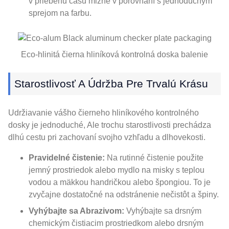
v priebehu času mizne v porovnaní s jednoduchým
sprejom na farbu.
Eco-hlinitá čierna hliníková kontrolná doska balenie
Starostlivosť A Údržba Pre Trvalú Krásu
Udržiavanie vášho čierneho hliníkového kontrolného
dosky je jednoduché, Ale trochu starostlivosti prechádza
dlhú cestu pri zachovaní svojho vzhľadu a dlhovekosti.
Pravidelné čistenie:
Na rutinné čistenie použite
jemný prostriedok alebo mydlo na misky s teplou
vodou a mäkkou handričkou alebo špongiou. To je
zvyčajne dostatočné na odstránenie nečistôt a špiny.
Vyhýbajte sa Abrazivom:
Vyhýbajte sa drsným
chemickým čistiacim prostriedkom alebo drsným