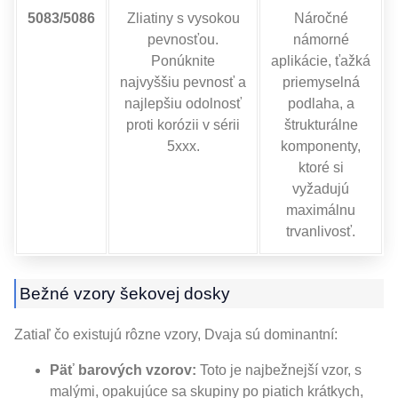
5083/5086
Zliatiny s vysokou
Náročné
pevnosťou.
námorné
Ponúknite
aplikácie, ťažká
najvyššiu pevnosť a
priemyselná
najlepšiu odolnosť
podlaha, a
proti korózii v sérii
štrukturálne
5xxx.
komponenty,
ktoré si
vyžadujú
maximálnu
trvanlivosť.
Bežné vzory šekovej dosky
Zatiaľ čo existujú rôzne vzory, Dvaja sú dominantní:
Päť barových vzorov:
Toto je najbežnejší vzor, s
malými, opakujúce sa skupiny po piatich krátkych,