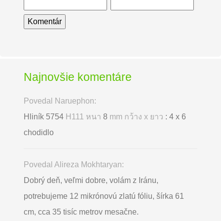
Najnovšie komentáre
Povedal Naruephon:
Hliník 5754
H111 หนา
8
mm กว้าง x ยาว
: 4 x 6
chodidlo
Povedal Alireza Mokhtaryan:
Dobrý deň, veľmi dobre, volám z Iránu,
potrebujeme 12 mikrónovú zlatú fóliu, šírka 61
cm, cca 35 tisíc metrov mesačne.