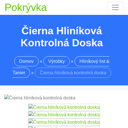
Pokrývka
Čierna Hliníková
Kontrolná Doska
Domov
»
Výrobky
»
Hliníkový list &
Tanier
»
Čierna hliníková kontrolná doska