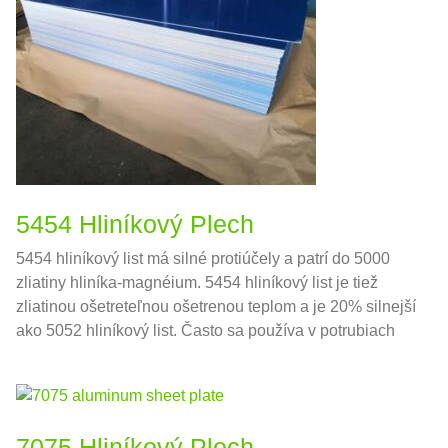
5454 Hliníkový Plech
5454 hliníkový list má silné protiúčely a patrí do 5000
zliatiny hliníka-magnéium. 5454 hliníkový list je tiež
zliatinou ošetreteľnou ošetrenou teplom a je 20% silnejší
ako 5052 hliníkový list. Často sa používa v potrubiach
námorných zariadení, Telá hliníkových nádrží a ďalšie
polia.
7075 Hliníkový Plech