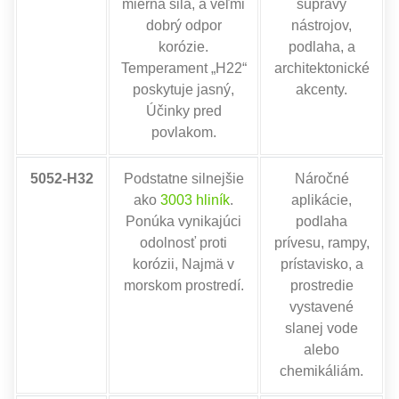
mierna sila, a veľmi
súpravy
dobrý odpor
nástrojov,
korózie.
podlaha, a
Temperament „H22“
architektonické
poskytuje jasný,
akcenty.
Účinky pred
povlakom.
5052-H32
Podstatne silnejšie
Náročné
ako
3003 hliník
.
aplikácie,
Ponúka vynikajúci
podlaha
odolnosť proti
prívesu, rampy,
korózii, Najmä v
prístavisko, a
morskom prostredí.
prostredie
vystavené
slanej vode
alebo
chemikáliám.