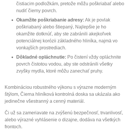
čistiacim podložkám, pretože môžu poškriabať alebo
nudiť čierny povrch.
Okamžite poškriabanie adresy:
Ak je povlak
poškriabaný alebo štiepaný, Najlepšie je ho
okamžite dotknúť, aby ste zabránili akejkoľvek
potenciálnej korózii základného hliníka, najmä vo
vonkajších prostrediach.
Dôkladné opláchnutie:
Po čistení vždy opláchnite
povrch čistotou vodou, aby ste odstránili všetky
zvyšky mydla, ktoré môžu zanechať pruhy.
Kombináciou robustného výkonu s výrazne moderným
štýlom, Čierna hliníková kontrolná doska sa ukázala ako
jedinečne všestranný a cenný materiál.
Či už sa zameriavate na zvýšenú bezpečnosť, trvanlivosť,
alebo výrazné vyhlásenie o dizajne, dodáva na všetkých
frontoch.