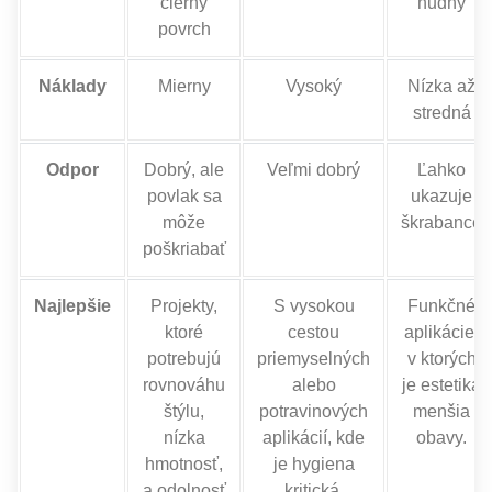
čierny
nudný
povrch
Náklady
Mierny
Vysoký
Nízka až
stredná
Odpor
Dobrý, ale
Veľmi dobrý
Ľahko
povlak sa
ukazuje
môže
škrabance
poškriabať
Najlepšie
Projekty,
S vysokou
Funkčné
ktoré
cestou
aplikácie,
potrebujú
priemyselných
v ktorých
rovnováhu
alebo
je estetika
štýlu,
potravinových
menšia
nízka
aplikácií, kde
obavy.
hmotnosť,
je hygiena
a odolnosť
kritická.