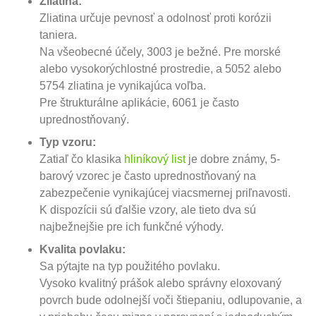
Zliatina:
Zliatina určuje pevnosť a odolnosť proti korózii
taniera.
Na všeobecné účely, 3003 je bežné. Pre morské
alebo vysokorýchlostné prostredie, a 5052 alebo
5754 zliatina je vynikajúca voľba.
Pre štrukturálne aplikácie, 6061 je často
uprednostňovaný.
Typ vzoru:
Zatiaľ čo klasika
hliníkový list
je dobre známy, 5-
barový vzorec je často uprednostňovaný na
zabezpečenie vynikajúcej viacsmernej priľnavosti.
K dispozícii sú ďalšie vzory, ale tieto dva sú
najbežnejšie pre ich funkčné výhody.
Kvalita povlaku:
Sa pýtajte na typ použitého povlaku.
Vysoko kvalitný prášok alebo správny eloxovaný
povrch bude odolnejší voči štiepaniu, odlupovanie, a