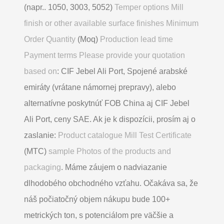
(napr.. 1050, 3003, 5052)
Temper options Mill
finish or other available surface finishes Minimum
Order Quantity
(Moq)
Production lead time
Payment terms Please provide your quotation
based on
: CIF Jebel Ali Port, Spojené arabské
emiráty (vrátane námornej prepravy), alebo
alternatívne poskytnúť FOB China aj CIF Jebel
Ali Port, ceny SAE. Ak je k dispozícii, prosím aj o
zaslanie:
Product catalogue Mill Test Certificate
(MTC)
sample Photos of the products and
packaging
. Máme záujem o nadviazanie
dlhodobého obchodného vzťahu. Očakáva sa, že
náš počiatočný objem nákupu bude 100+
metrických ton, s potenciálom pre väčšie a