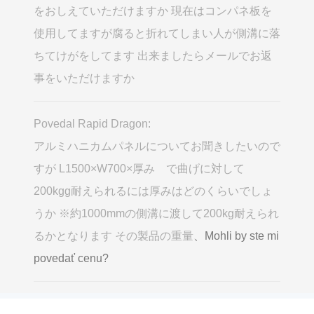
をおしえていただけますか 現在はコンパネ板を
使用してますが腐ると折れてしまい人が側溝に落
ちてけがをしてます 出来ましたらメールでお返
事をいただけますか
Povedal Rapid Dragon:
アルミハニカムパネルについてお聞きしたいので
すが L1500×W700×厚み で曲げに対して
200kgg耐えられるには厚みはどのくらいでしょ
うか ※約1000mmの側溝に渡して200kg耐えられ
るかとなります その製品の重量
、Mohli by ste mi
povedať cenu?