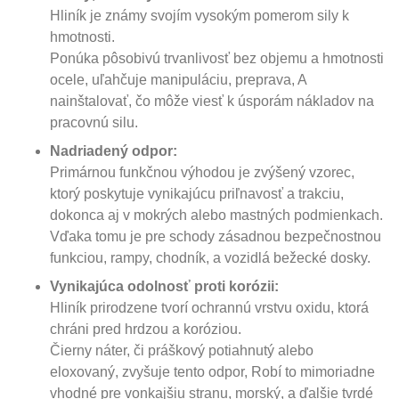
Hliník je známy svojím vysokým pomerom sily k
hmotnosti.
Ponúka pôsobivú trvanlivosť bez objemu a hmotnosti
ocele, uľahčuje manipuláciu, preprava, A
nainštalovať, čo môže viesť k úsporám nákladov na
pracovnú silu.
Nadriadený odpor:
Primárnou funkčnou výhodou je zvýšený vzorec,
ktorý poskytuje vynikajúcu priľnavosť a trakciu,
dokonca aj v mokrých alebo mastných podmienkach.
Vďaka tomu je pre schody zásadnou bezpečnostnou
funkciou, rampy, chodník, a vozidlá bežecké dosky.
Vynikajúca odolnosť proti korózii:
Hliník prirodzene tvorí ochrannú vrstvu oxidu, ktorá
chráni pred hrdzou a koróziou.
Čierny náter, či práškový potiahnutý alebo
eloxovaný, zvyšuje tento odpor, Robí to mimoriadne
vhodné pre vonkajšiu stranu, morský, a ďalšie tvrdé