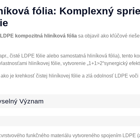
íková fólia: Komplexný sprie
ie
LDPE kompozitná hliníková fólia
sa objavil ako kľúčové rieš
., čisté LDPE fólie alebo samostatná hliníková fólia), tento kom
lastnosťami hliníkovej fólie, vytvorenie „1+1>2“synergický efekt
 ako je krehkosť čistej hliníkovej fólie a zlá odolnosť LDPE voči
myselný Význam
cvrstvového funkčného materiálu vytvoreného spojením LDPE (a