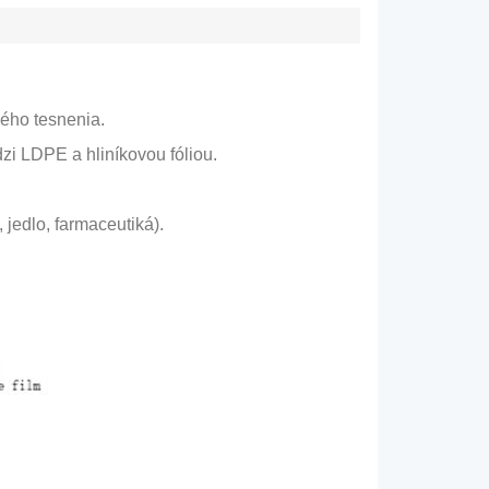
ného tesnenia.
zi LDPE a hliníkovou fóliou.
 jedlo, farmaceutiká).