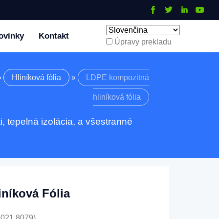
ovinky
Kontakt
Úpravy prekladu
»
Hliníková fólia
»
LDPE kompozitná
hliníková fólia
, tepelná izolácia, a všestranné
níková Fólia
 8021,8079)