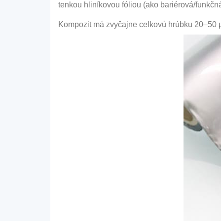
tenkou hliníkovou fóliou (ako bariérová/funkčn
Kompozit má zvyčajne celkovú hrúbku 20–50 μm,