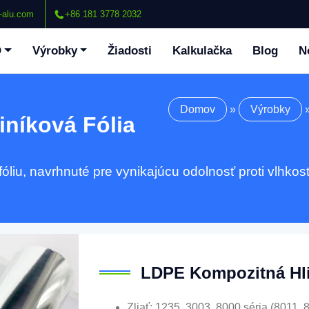
-alu.com
+86 181 3778 2032
O
Výrobky
Žiadosti
Kalkulačka
Blog
N
Domov
»
Výrobky
níková Fólia
iu, navrhnuté pre vynikajúcu odolnosť proti vlhkosti
LDPE Kompozitná Hli
Zliať: 1235, 3003, 8000 séria (8011,