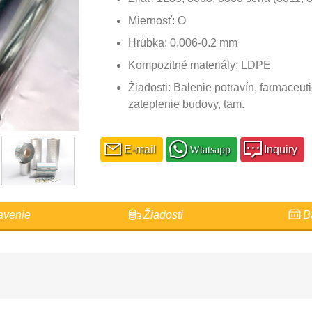
Miernosť: O
Hrúbka: 0.006-0.2 mm
Kompozitné materiály: LDPE
Žiadosti: Balenie potravín, farmaceutic
zateplenie budovy, tam.
E-mail
Wtatsapp
Inquiry
venie
Žiadosti
Ba