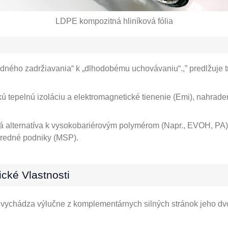
LDPE kompozitná hliníková fólia
dného zadržiavania“ k „dlhodobému uchovávaniu“.,” predlžuje trv
ú tepelnú izoláciu a elektromagnetické tienenie (Emi), nahrade
á alternatíva k vysokobariérovým polymérom (Napr., EVOH, PA),
stredné podniky (MSP).
ické Vlastnosti
vychádza výlučne z komplementárnych silných stránok jeho dvo