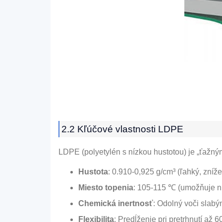
2.2 Kľúčové vlastnosti LDPE
LDPE (polyetylén s nízkou hustotou) je „ťažn
Hustota
: 0.910-0,925 g/cm³ (ľahký, zníž
Miesto topenia
: 105-115 ℃ (umožňuje ní
Chemická inertnosť
: Odolný voči slabý
Flexibilita
: Predĺženie pri pretrhnutí až 