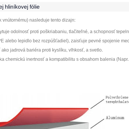
 hliníkovej fólie
k vnútornému) nasleduje tento dizajn:
ytuje odolnosť proti poškriabaniu, tlačiteľné, a schopnosť tepel
E alebo lepidlo bez rozpúšťadiel), zaisťuje pevné spojenie med
ako jadrová bariéra proti kyslíku, vlhkosť, a svetlo.
ka chemickú inertnosť a kompatibilitu s obsahom balenia (Napr.,