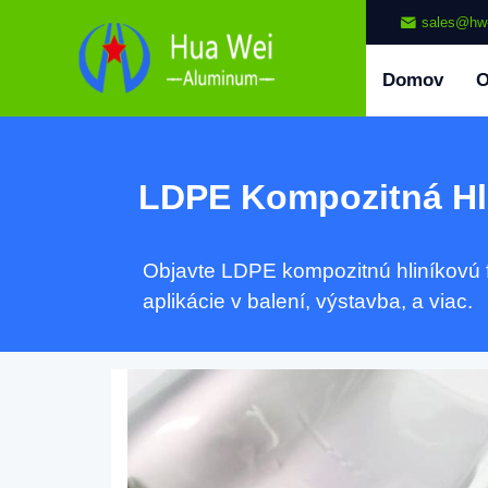
sales@hw
Domov
LDPE Kompozitná Hli
Objavte LDPE kompozitnú hliníkovú fól
aplikácie v balení, výstavba, a viac.