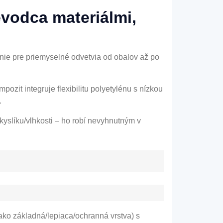
vodca materiálmi,
enie pre priemyselné odvetvia od obalov až po
pozit integruje flexibilitu polyetylénu s nízkou
.
 kyslíku/vlhkosti – ho robí nevyhnutným v
ko základná/lepiaca/ochranná vrstva) s