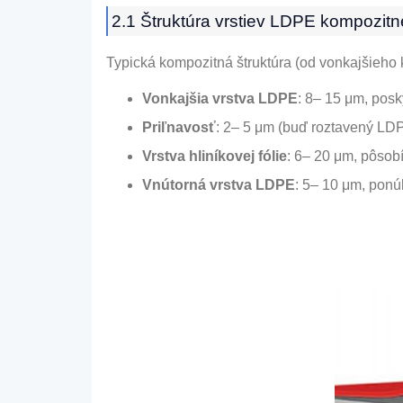
2.1 Štruktúra vrstiev LDPE kompozitnej
Typická kompozitná štruktúra (od vonkajšieho 
Vonkajšia vrstva LDPE
: 8– 15 μm, posk
Priľnavosť
: 2– 5 μm (buď roztavený LDP
Vrstva hliníkovej fólie
: 6– 20 μm, pôsobí 
Vnútorná vrstva LDPE
: 5– 10 μm, ponú