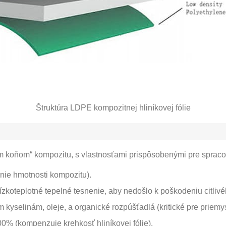
Štruktúra LDPE kompozitnej hliníkovej fólie
ým koňom“ kompozitu, s vlastnosťami prispôsobenými pre spraco
enie hmotnosti kompozitu).
zkoteplotné tepelné tesnenie, aby nedošlo k poškodeniu citliv
m kyselinám, oleje, a organické rozpúšťadlá (kritické pre priemy
600% (kompenzuje krehkosť hliníkovej fólie).