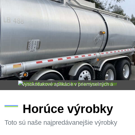
5083 Hliníkové disky pre plynulý valec |
Presnosť & Sila
Objaviť 5083 hliníkové disky pre plynulú výrobu valca.
Ľahký, odolný voči korózii, a ideálne pre
vysokotlakové aplikácie v priemyselných a
automobilových odvetviach.
Horúce výrobky
Toto sú naše najpredávanejšie výrobky