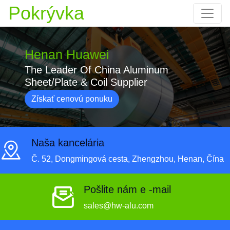
Pokrývka
Henan Huawei
The Leader Of China Aluminum
Sheet/Plate & Coil Supplier
Získať cenovú ponuku
Naša kancelária
Č. 52, Dongmingová cesta, Zhengzhou, Henan, Čína
Pošlite nám e -mail
sales@hw-alu.com