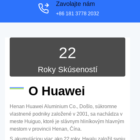
Zavolajte nám
+86 181 3778 2032
22
Roky Skúseností
O Huawei
Henan Huawei Aluminium Co., Došlo, súkromne
vlastnené podniky založené v 2001, sa nachádza v
meste Huiguo, ktoré je slávnym hliníkovým hlavným
mestom v provincii Henan, Čína.
S akumuláciou viac ako 22 roky, Hwalu založil svoju