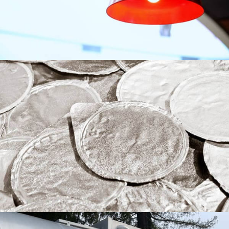
balenie mlieka a mliečnych výrobkov s jednoduchým
odlupovaním.
Hliník 5083 pre tlakové nádrže
Tento článok poskytuje podrobný pohľad na základné
pojmy, vlastnosti materiálu, konštrukčné a výrobné
procesy, žiadosti, a komparatívne výhody používania
5083 hliník pre tlakové nádoby.