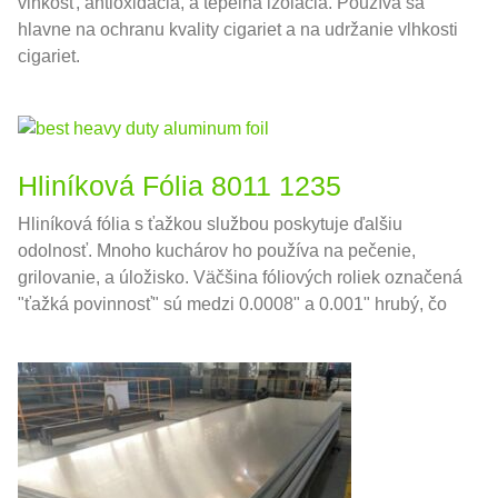
vlhkosť, antioxidácia, a tepelná izolácia. Používa sa
hlavne na ochranu kvality cigariet a na udržanie vlhkosti
cigariet.
Hliníková Fólia 8011 1235
Hliníková fólia s ťažkou službou poskytuje ďalšiu
odolnosť. Mnoho kuchárov ho používa na pečenie,
grilovanie, a úložisko. Väčšina fóliových roliek označená
"ťažká povinnosť" sú medzi 0.0008" a 0.001" hrubý, čo
je zhruba 0,02032-0,0254 mm v národných jednotkách