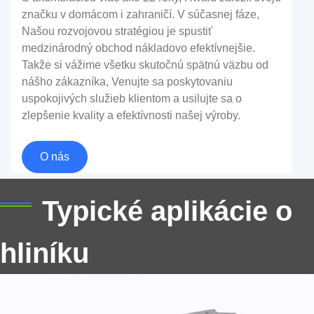
značku v domácom i zahraničí. V súčasnej fáze,
Našou rozvojovou stratégiou je spustiť
medzinárodný obchod nákladovo efektívnejšie.
Takže si vážime všetku skutočnú spätnú väzbu od
nášho zákazníka, Venujte sa poskytovaniu
Hliníkový plech pre puzdro napájacej
uspokojivých služieb klientom a usilujte sa o
batérie
zlepšenie kvality a efektívnosti našej výroby.
Hliníkový plech na obal napájacej batérie sa vzťahuje
O nás
na hliníkový plech, ktorý sa používa na zabalenie
napájacej batérie, ktorý sa zvyčajne používa v
Typické aplikácie o
elektrických vozidlách a hybridných vozidlách
hliníku