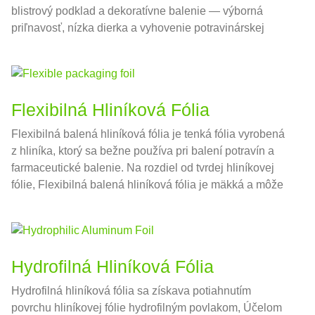
blistrový podklad a dekoratívne balenie — výborná
priľnavosť, nízka dierka a vyhovenie potravinárskej
kvalite.
Flexibilná Hliníková Fólia
Flexibilná balená hliníková fólia je tenká fólia vyrobená
z hliníka, ktorý sa bežne používa pri balení potravín a
farmaceutické balenie. Na rozdiel od tvrdej hliníkovej
fólie, Flexibilná balená hliníková fólia je mäkká a môže
sa prispôsobiť rôznym tvarom nádob, Takže sa široko
používa na balenie potravín a liekov.
Hydrofilná Hliníková Fólia
Hydrofilná hliníková fólia sa získava potiahnutím
povrchu hliníkovej fólie hydrofilným povlakom, Účelom