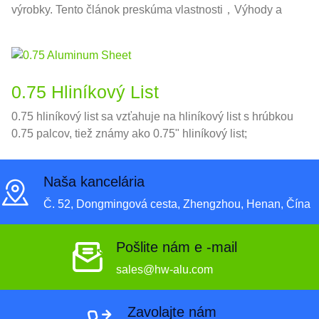
výrobky. Tento článok preskúma vlastnosti，Výhody a
aplikácie 6061 hliníková cievka, od svojej formy
suroviny až po hotový výrobok.
0.75 Hliníkový List
0.75 hliníkový list sa vzťahuje na hliníkový list s hrúbkou
0.75 palcov, tiež známy ako 0.75" hliníkový list;
Naša kancelária
Č. 52, Dongmingová cesta, Zhengzhou, Henan, Čína
Pošlite nám e -mail
sales@hw-alu.com
Zavolajte nám