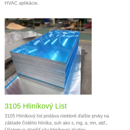
HVAC aplikácie.
3105 Hliníkový List
3105 Hliníkový list pridáva niektoré ďalšie prvky na
základe čistého hliníka, suh ako s, mg, a, mn, atď.,
Účelom je zlepšiť silu hliníkovej zliatiny