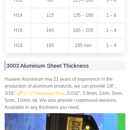
H12
80
115 – 160
3 – 8
H14
115
135 – 180
1 – 8
H16
145
165 – 205
1 – 4
H18
165
185 min
1 – 4
3003
Aluminum Sheet Thickness
Huawei Aluminium ima 21
years of experience in the
production of aluminum products
,
we can provide 1/8″
,
3/16″,
0.75
″ Aluminum Plate
, 0.032″, 0.8mm, 1mm, 3mm,
5mm, 15mm, itd.
We also provide customized services
,
Available in any thickness you need
.