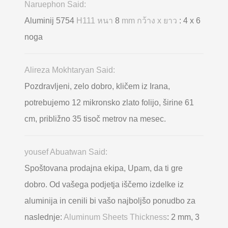
Naruephon Said:
Aluminij 5754
H111 หนา
8
mm กว้าง x ยาว
: 4 x 6
noga
Alireza Mokhtaryan Said:
Pozdravljeni, zelo dobro, kličem iz Irana,
potrebujemo 12 mikronsko zlato folijo, širine 61
cm, približno 35 tisoč metrov na mesec.
yousef Abuatwan Said:
Spoštovana prodajna ekipa, Upam, da ti gre
dobro. Od vašega podjetja iščemo izdelke iz
aluminija in cenili bi vašo najboljšo ponudbo za
naslednje:
Aluminum Sheets Thickness
: 2 mm, 3