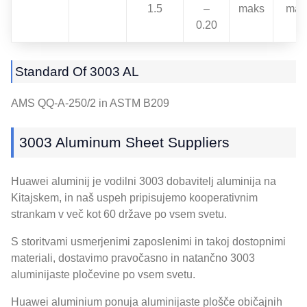
1.5
–
maks
mak
0.20
Standard Of 3003 AL
AMS QQ-A-250/2 in ASTM B209
3003
Aluminum Sheet Suppliers
Huawei aluminij je vodilni 3003 dobavitelj aluminija na
Kitajskem, in naš uspeh pripisujemo kooperativnim
strankam v več kot 60 države po vsem svetu.
S storitvami usmerjenimi zaposlenimi in takoj dostopnimi
materiali, dostavimo pravočasno in natančno 3003
aluminijaste pločevine po vsem svetu.
Huawei aluminium ponuja aluminijaste plošče običajnih