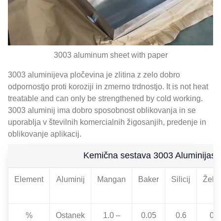
3003
aluminum sheet with paper
3003 aluminijeva pločevina je zlitina z zelo dobro
odpornostjo proti koroziji in zmerno trdnostjo.
It is not heat
treatable and can only be strengthened by cold working
.
3003 aluminij ima dobro sposobnost oblikovanja in se
uporablja v številnih komercialnih žigosanjih, predenje in
oblikovanje aplikacij.
Kemična sestava 3003 Aluminijast
Element
Aluminij
Mangan
Baker
Silicij
Žele
%
Ostanek
1.0 –
0.05
0.6
0.7