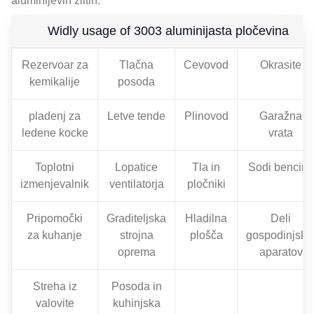
aluminijevih zlitin.
Widly usage of
3003 aluminijasta pločevina
Rezervoar za
Tlačna
Cevovod
Okrasite
kemikalije
posoda
pladenj za
Letve tende
Plinovod
Garažna
ledene kocke
vrata
Toplotni
Lopatice
Tla in
Sodi bencina
izmenjevalnik
ventilatorja
pločniki
Pripomočki
Graditeljska
Hladilna
Deli
za kuhanje
strojna
plošča
gospodinjski
oprema
aparatov
Streha iz
Posoda in
valovite
kuhinjska