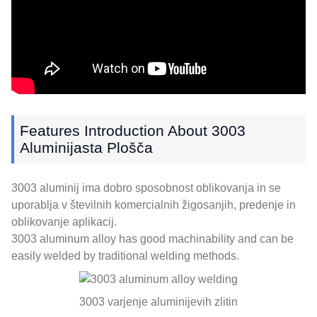
Features Introduction About
3003
Aluminijasta Plošča
3003 aluminij ima dobro sposobnost oblikovanja in se
uporablja v številnih komercialnih žigosanjih, predenje in
oblikovanje aplikacij.
3003
aluminum alloy has good machinability and can be
easily welded by traditional welding methods
.
3003 varjenje aluminijevih zlitin