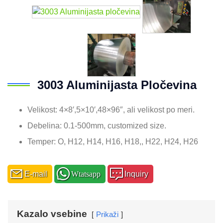
3003 Aluminijasta Pločevina
Velikost: 4×8′,5×10′,48
×96″
, ali velikost po meri.
Debelina: 0.1-500mm,
customized size
.
Temper: O, H12, H14, H16,
H18,
, H22, H24, H26
E-mail
Wtatsapp
Inquiry
Kazalo vsebine
Prikaži