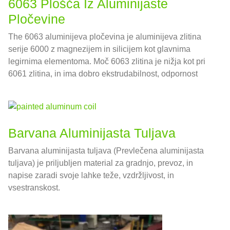
6063 Plošča Iz Aluminijaste
Pločevine
The 6063 aluminijeva pločevina je aluminijeva zlitina
serije 6000 z magnezijem in silicijem kot glavnima
legirnima elementoma. Moč 6063 zlitina je nižja kot pri
6061 zlitina, in ima dobro ekstrudabilnost, odpornost
proti koroziji, in dobra obdelava površine.
Barvana Aluminijasta Tuljava
Barvana aluminijasta tuljava (Prevlečena aluminijasta
tuljava) je priljubljen material za gradnjo, prevoz, in
napise zaradi svoje lahke teže, vzdržljivost, in
vsestranskost.