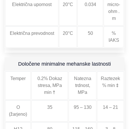
Električna upornost
20°C
0.034
micro-
ohm
.
m
Električna prevodnost
20°C
50
%
IAKS
Določene minimalne mehanske lastnosti
Temper
0.2% Dokaz
Natezna
Raztezek
stresa, MPa
trdnost,
% min
‡
min
†
MPa
O
35
95 – 130
14 – 21
(žarjeno)