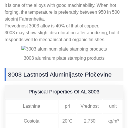
It is one of the alloys with good machinability
.
When hot
forging
,
the temperature is preferably between
950 in 500
stopinj Fahrenheita.
Prevodnost 3003
alloy is
40%
of that of copper
.
3003
may show slight discoloration after anodizing
,
but it
responds well to mechanical and organic finishes
.
3003
aluminum plate stamping products
3003 Lastnosti Aluminijaste Pločevine
Physical Properties Of AL
3003
Lastnina
pri
Vrednost
unit
Gostota
20°C
2,730
kg/m³