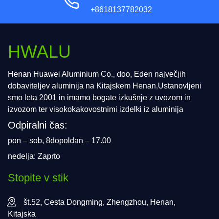
+8618137782032
HWALU
Henan Huawei Aluminium Co., doo, Eden največjih
dobaviteljev aluminija na Kitajskem Henan,Ustanovljeni
smo leta 2001 in imamo bogate izkušnje z uvozom in
izvozom ter visokokakovostnimi izdelki iz aluminija
Odpiralni čas:
pon – sob, 8dopoldan – 17.00
nedelja: Zaprto
Stopite v stik
št.52, Cesta Dongming, Zhengzhou, Henan,
Kitajska