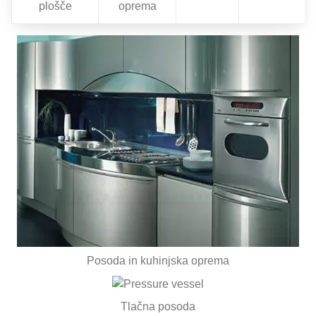
plošče
oprema
Posoda in kuhinjska oprema
Tlačna posoda