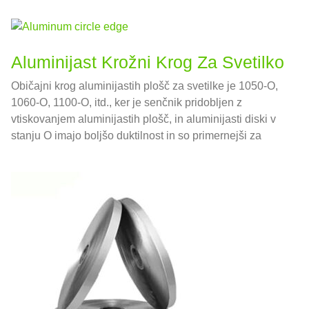
Aluminijast Krožni Krog Za Svetilko
Običajni krog aluminijastih plošč za svetilke je 1050-O,
1060-O, 1100-O, itd., ker je senčnik pridobljen z
vtiskovanjem aluminijastih plošč, in aluminijasti diski v
stanju O imajo boljšo duktilnost in so primernejši za
obdelavo z žigosanjem;