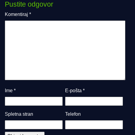
Pustite odgovor
Komentiraj
*
Ime
*
E-pošta
*
Spletna stran
Telefon