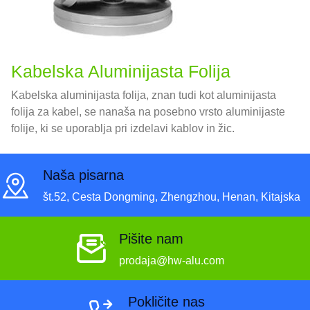
Kabelska Aluminijasta Folija
Kabelska aluminijasta folija, znan tudi kot aluminijasta
folija za kabel, se nanaša na posebno vrsto aluminijaste
folije, ki se uporablja pri izdelavi kablov in žic.
Naša pisarna
št.52, Cesta Dongming, Zhengzhou, Henan, Kitajska
Pišite nam
prodaja@hw-alu.com
Pokličite nas