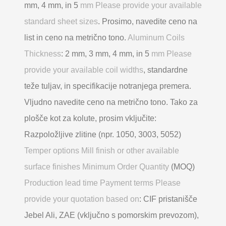
mm, 4 mm, in 5
mm Please provide your available
standard sheet sizes
. Prosimo, navedite ceno na
list in ceno na metrično tono.
Aluminum Coils
Thickness
: 2 mm, 3 mm, 4 mm, in 5
mm Please
provide your available coil widths
, standardne
teže tuljav, in specifikacije notranjega premera.
Vljudno navedite ceno na metrično tono. Tako za
plošče kot za kolute, prosim vključite:
Razpoložljive zlitine (npr. 1050, 3003, 5052)
Temper options Mill finish or other available
surface finishes Minimum Order Quantity
(MOQ)
Production lead time Payment terms Please
provide your quotation based on
: CIF pristanišče
Jebel Ali, ZAE (vključno s pomorskim prevozom),