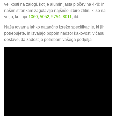
velikosti na zalogi, kot je aluminijasta pločevina 4×8; in
našim strankam zagotavlja najširšo izbiro zlitin, ki so na
voljo, kot npr
1060
,
5052
,
5754
,
8011
, itd.
Naša tovarna lahko natančno izreže specifikacije, ki jih
potrebujete, in izvajajo popoln nadzor kakovosti v času
dostave, da zadostijo potrebam vašega podjetja