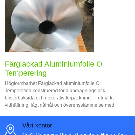
Färglackad Aluminiumfolie O
Temperering
Högformbarhet Färglackad aluminiumfolie O
Temperation konstruerad för djupdragningslock,
blisterbaksida och dekorativ förpackning — utmärkt
vidhäftning, lågt nålhål och överensstämmelse med
livsmedelskvalitet.
Vårt kontor
Nr.52, Dongming Road, Zhengzhou, Henan, Kina