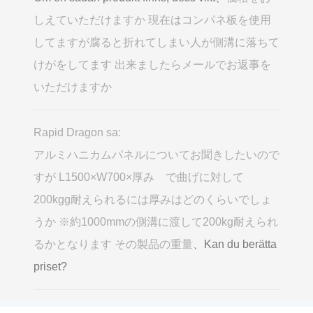
しえていただけますか 現在はコンパネ板を使用
してますが腐ると折れてしまい人が側溝に落ちて
けがをしてます 出来ましたらメールでお返事を
いただけますか
Rapid Dragon sa:
アルミハニカムパネルについてお聞きしたいので
すが L1500×W700×厚み で曲げに対して
200kgg耐えられるには厚みはどのくらいでしょ
うか ※約1000mmの側溝に渡して200kg耐えられ
るかとなります その製品の重量
、Kan du berätta
priset?