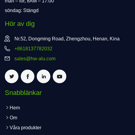
mån – lör, 8AM – 17:00
söndag: Stängd
Hör av dig
Nr.52, Dongming Road, Zhengzhou, Henan, Kina
+8618137782032
sales@hw-alu.com
Snabblänkar
Hem
Om
Våra produkter