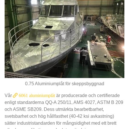
0.75 Aluminiumplåt för skeppsbyggnad
Vår
6061 aluminiumplåt
är producerade och certifierade
enligt standarderna QQ-A 250/11, AMS 4027, ASTM B 209
och ASME SB209. Dess utmärkta bearbetbarhet,
svetsbarhet och hög hållfasthet (40-42 ksi avkastning)
sätter industristandarden för mångsidighet med ett brett