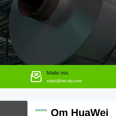
Maila oss
sales@hw-alu.com
Om HuaWei