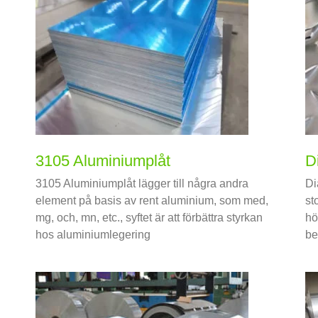
3105 Aluminiumplåt
D
3105 Aluminiumplåt lägger till några andra
Di
element på basis av rent aluminium, som med,
st
mg, och, mn, etc., syftet är att förbättra styrkan
hö
hos aluminiumlegering
be
Dä
fo