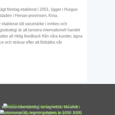
gt företag etablerat i 2001, ligger i Huiguo
aden i Henan-provinsen, Kina.
ablerat sitt varumärke i inrikes och
strategi är att lansera internationell handel
attar all riktig feedback från våra kunder, ägna
ce och strävar efter att förbättra vår
52 Aluminiumremsa för
Gardinvägg i aluminium
belarmering
Gardinväggen i aluminium är gjord av
högkvalitativ höghållfast
Ingenjörsgrad 5052 Aluminiumlist för
aluminiumlegeringsplåt, dess vanliga
pansarkabel ger lätt vikt,
tjocklek är 1.5, 2.0, 2.5, 3.0mm(1/8 tums
korrosionsbeständig, omagnetisk. Idealisk i
aluminiumplåt), legeringstypen är 1000 3000
H32/H34-temperering för pålitlig prestanda.