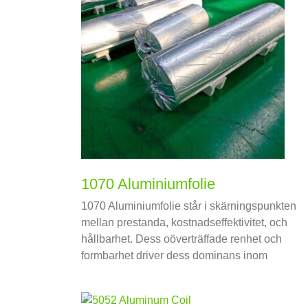
1070 Aluminiumfolie
1070 Aluminiumfolie står i skärningspunkten
mellan prestanda, kostnadseffektivitet, och
hållbarhet. Dess oöverträffade renhet och
formbarhet driver dess dominans inom
förpackningar, elektronik, och industriella
tillämpningar.