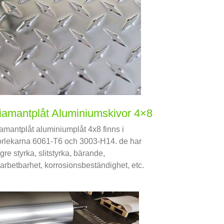
iamantplåt Aluminiumskivor 4×8
amantplåt aluminiumplåt 4x8 finns i
orlekarna 6061-T6 och 3003-H14. de har
gre styrka, slitstyrka, bärande,
arbetbarhet, korrosionsbeständighet, etc.
rför, populär inom konstruktion, tillverkning,
rdon, fartyg och olika fält.