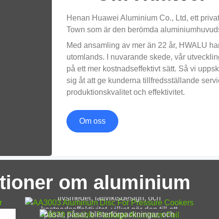
Henan Huawei Aluminium Co., Ltd, ett privatä
Town som är den berömda aluminiumhuvudst
Med ansamling av mer än 22 år, HWALU har et
utomlands. I nuvarande skede, vår utvecklings
på ett mer kostnadseffektivt sätt. Så vi uppsk
sig åt att ge kunderna tillfredsställande servi
produktionskvalitet och effektivitet.
Om oss
AA3003 Aluminiumskiva för
50
tryckkokare
8079 Flexibelt paket aluminiumfolie
ka
AA3003 aluminiumskiva för tryckkokare
ationer om aluminium
Matklassad 8079 flexibel förpackning
kombinerar säkerhet vid kontakt med
aluminiumfolie ger stark tätning, ren
livsmedel, lättviktsdesign, och
ytkvalitet, och pålitligt skydd för snacks,
kostnadseffektivitet, vilket gör den till ett
påsar, påsar, blisterförpackningar, och