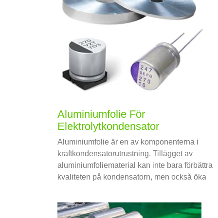
Aluminiumfolie För
Elektrolytkondensator
Aluminiumfolie är en av komponenterna i
kraftkondensatorutrustning. Tillägget av
aluminiumfoliematerial kan inte bara förbättra
kvaliteten på kondensatorn, men också öka
spänningsresistansen hos kondensatorn
samtidigt som du säkerställer prestanda och
livslängd för kondensatorn.