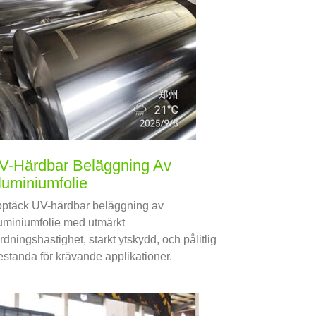
V-Härdbar Beläggning Av
luminiumfolie
ptäck UV-härdbar beläggning av
uminiumfolie med utmärkt
rdningshastighet, starkt ytskydd, och pålitlig
estanda för krävande applikationer.