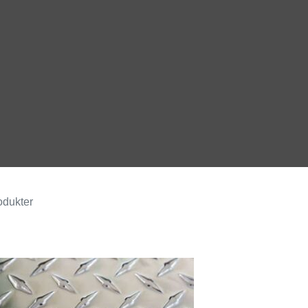
5000 6000 serie aluminiumplåt, 3003-H24 är
särskilt vanligt
odukter