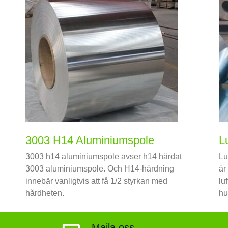
3003 H14 Aluminiumspole
L
3003 h14 aluminiumspole avser h14 härdat
Lu
3003 aluminiumspole. Och H14-härdning
är
innebär vanligtvis att få 1/2 styrkan med
lu
hårdheten.
hu
go
ko
Maila oss