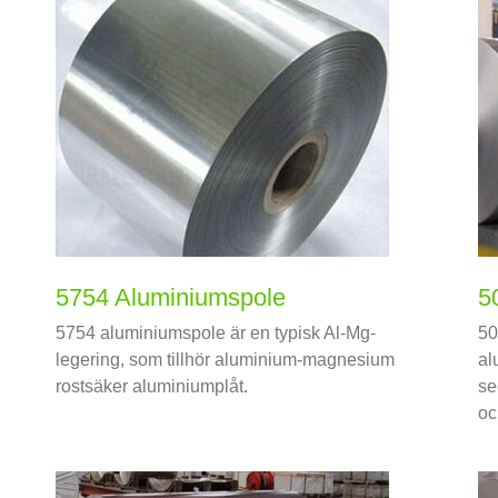
5754 Aluminiumspole
5
5754 aluminiumspole är en typisk Al-Mg-
50
legering, som tillhör aluminium-magnesium
al
rostsäker aluminiumplåt.
se
oc