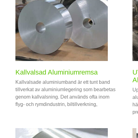
Kallvalsad Aluminiumremsa
U
A
Kallvalsade aluminiumband är ett tunt band
tillverkat av aluminiumlegering som bearbetas
Up
genom kallvalsning. Det används ofta inom
al
flyg- och rymdindustrin, biltillverkning,
hä
byggmaterial och andra områden.
pr