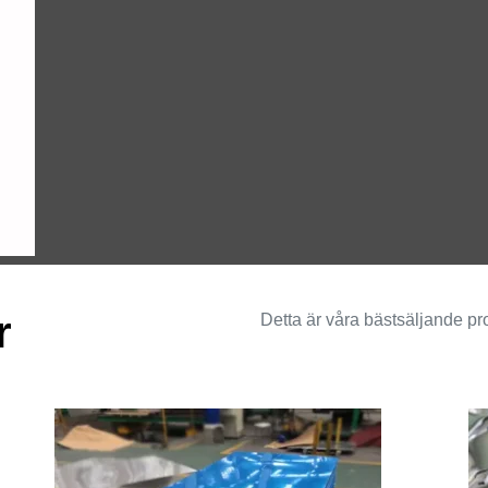
föredraget val för modern tryckkokare.
läkemedelsförpackningar.
r
Detta är våra bästsäljande pr