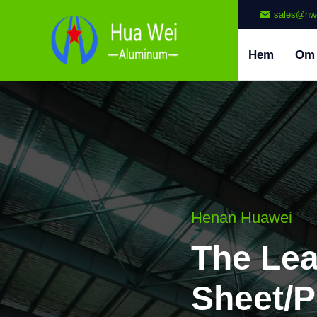
sales@hw
Hem
Om
Henan Huawei
The Le
Sheet/P