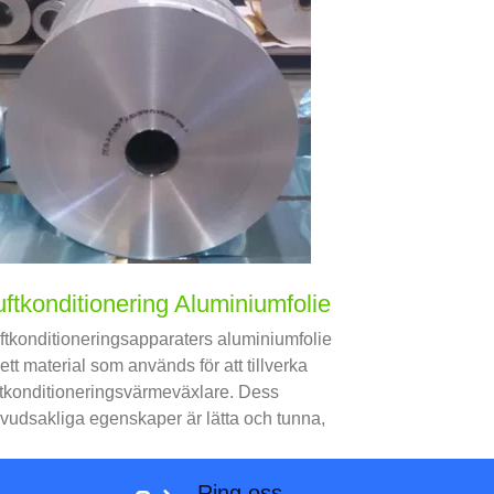
uftkonditionering Aluminiumfolie
ftkonditioneringsapparaters aluminiumfolie
 ett material som används för att tillverka
ftkonditioneringsvärmeväxlare. Dess
vudsakliga egenskaper är lätta och tunna,
d värmeledningsförmåga, och
rrosionsbeständighet.
Ring oss