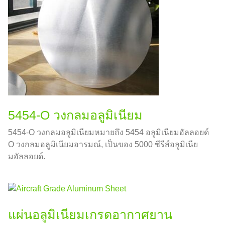
5454-O วงกลมอลูมิเนียม
5454-O วงกลมอลูมิเนียมหมายถึง 5454 อลูมิเนียมอัลลอยด์
O วงกลมอลูมิเนียมอารมณ์, เป็นของ 5000 ซีรีส์อลูมิเนีย
มอัลลอยด์.
แผ่นอลูมิเนียมเกรดอากาศยาน