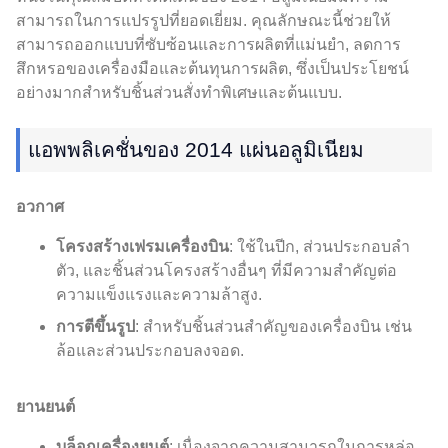
สามารถในการแปรรูปที่ยอดเยี่ยม. คุณลักษณะนี้ช่วยให้
สามารถออกแบบที่ซับซ้อนและการผลิตที่แม่นยำ, ลดการ
สึกหรอของเครื่องมือและต้นทุนการผลิต, ซึ่งเป็นประโยชน์
อย่างมากสำหรับชิ้นส่วนสั่งทำพิเศษและต้นแบบ.
แอพพลิเคชั่นของ 2014 แผ่นอลูมิเนียม
อวกาศ
โครงสร้างเฟรมเครื่องบิน
: ใช้ในปีก, ส่วนประกอบลำ
ตัว, และชิ้นส่วนโครงสร้างอื่นๆ ที่มีความสำคัญต่อ
ความแข็งแรงและความล้าสูง.
การตีขึ้นรูป
: สำหรับชิ้นส่วนสำคัญของเครื่องบิน เช่น
ล้อและส่วนประกอบลงจอด.
ยานยนต์
บล็อกเครื่องยนต์
: เนื่องจากความสามารถในการหล่อ