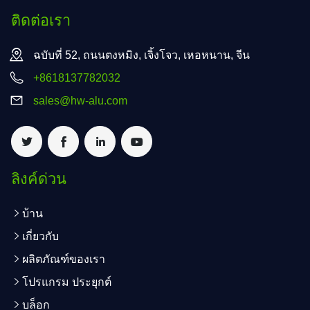
ติดต่อเรา
ฉบับที่ 52, ถนนตงหมิง, เจิ้งโจว, เหอหนาน, จีน
+8618137782032
sales@hw-alu.com
ลิงค์ด่วน
บ้าน
เกี่ยวกับ
ผลิตภัณฑ์ของเรา
โปรแกรม ประยุกต์
บล็อก