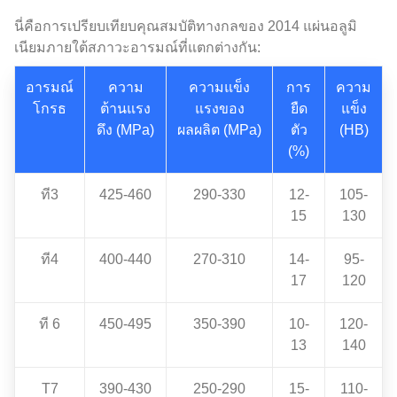
นี่คือการเปรียบเทียบคุณสมบัติทางกลของ 2014 แผ่นอลูมิ
เนียมภายใต้สภาวะอารมณ์ที่แตกต่างกัน:
อารมณ์
ความ
ความแข็ง
การ
ความ
โกรธ
ต้านแรง
แรงของ
ยืด
แข็ง
ดึง (MPa)
ผลผลิต (MPa)
ตัว
(HB)
(%)
ที3
425-460
290-330
12-
105-
15
130
ที4
400-440
270-310
14-
95-
17
120
ที 6
450-495
350-390
10-
120-
13
140
T7
390-430
250-290
15-
110-