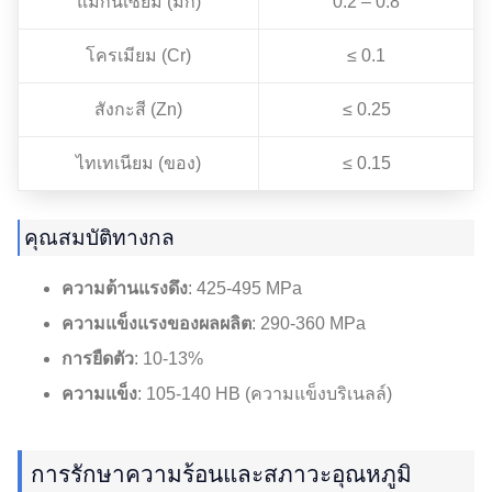
แมกนีเซียม (มก)
0.2 – 0.8
โครเมียม (Cr)
≤ 0.1
สังกะสี (Zn)
≤ 0.25
ไทเทเนียม (ของ)
≤ 0.15
คุณสมบัติทางกล
ความต้านแรงดึง
: 425-495 MPa
ความแข็งแรงของผลผลิต
: 290-360 MPa
การยืดตัว
: 10-13%
ความแข็ง
: 105-140 HB (ความแข็งบริเนลล์)
การรักษาความร้อนและสภาวะอุณหภูมิ