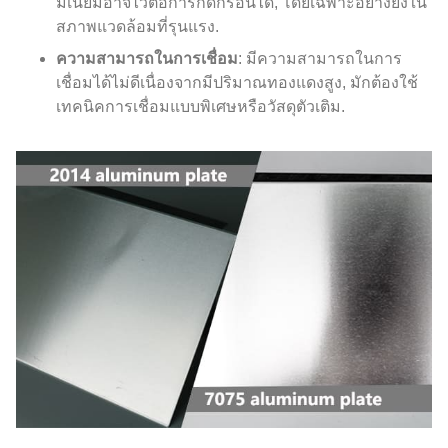
มิเนียมอาจไวต่อการกัดกร่อนได้, โดยเฉพาะอย่างยิ่งใน
สภาพแวดล้อมที่รุนแรง.
ความสามารถในการเชื่อม
: มีความสามารถในการ
เชื่อมได้ไม่ดีเนื่องจากมีปริมาณทองแดงสูง, มักต้องใช้
เทคนิคการเชื่อมแบบพิเศษหรือวัสดุตัวเติม.