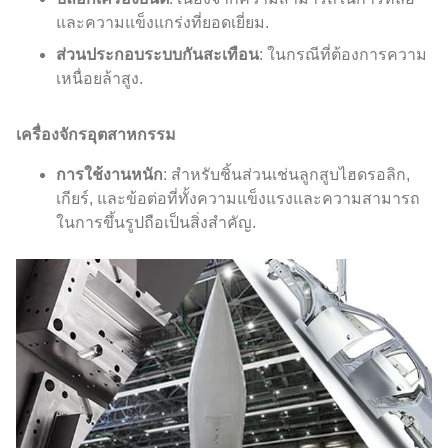
และความแข็งแกร่งที่ยอดเยี่ยม.
ส่วนประกอบระบบกันสะเทือน
: ในกรณีที่ต้องการความ
เหนื่อยล้าสูง.
เครื่องจักรอุตสาหกรรม
การใช้งานหนัก
: สำหรับชิ้นส่วนเช่นลูกสูบไฮดรอลิก,
เกียร์, และข้อต่อที่ทั้งความแข็งแรงและความสามารถ
ในการขึ้นรูปถือเป็นสิ่งสำคัญ.