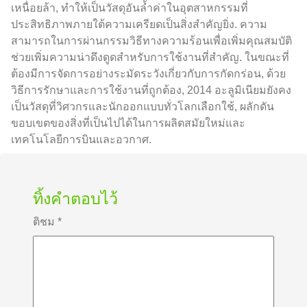
เหนื่อยล้า, ทำให้เป็นวัสดุอันล้ำค่าในอุตสาหกรรมที่
ประสิทธิภาพภายใต้ความเครียดเป็นสิ่งสำคัญยิ่ง. ความ
สามารถในการผ่านกรรมวิธีทางความร้อนเพื่อเพิ่มคุณสมบัติ
ช่วยเพิ่มความน่าดึงดูดสำหรับการใช้งานที่สำคัญ. ในขณะที่
ต้องมีการจัดการอย่างระมัดระวังเกี่ยวกับการกัดกร่อน, ด้วย
วิธีการรักษาและการใช้งานที่ถูกต้อง, 2014 อะลูมิเนียมยังคง
เป็นวัสดุที่วิศวกรและนักออกแบบทั่วโลกเลือกใช้, ผลักดัน
ขอบเขตของสิ่งที่เป็นไปได้ในการผลิตสมัยใหม่และ
เทคโนโลยีการบินและอวกาศ.
ทิ้งคำตอบไว้
ติชม
*