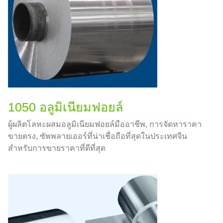
1050 อลูมิเนียมฟอยล์
ผู้ผลิตโลหะผสมอลูมิเนียมฟอยล์มืออาชีพ, การจัดหาราคา
ขายตรง, ซัพพลายเออร์ที่น่าเชื่อถือที่สุดในประเทศจีน
สำหรับการขายราคาที่ดีที่สุด