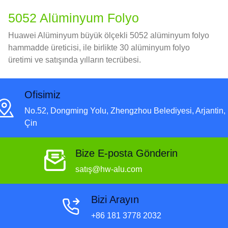
5052 Alüminyum Folyo
Huawei Alüminyum büyük ölçekli 5052 alüminyum folyo
hammadde üreticisi, ile birlikte 30 alüminyum folyo
üretimi ve satışında yılların tecrübesi.
Ofisimiz
No.52, Dongming Yolu, Zhengzhou Belediyesi, Arjantin,
Çin
Bize E-posta Gönderin
satış@hw-alu.com
Bizi Arayın
+86 181 3778 2032