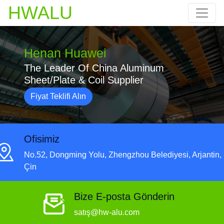
HWALU
Henan Huawei
The Leader Of China Aluminum
Sheet/Plate & Coil Supplier
Fiyat Teklifi Alın
Ofisimiz
No.52, Dongming Yolu, Zhengzhou Belediyesi, Arjantin,
Çin
Bize E-posta Gönderin
satış@hw-alu.com