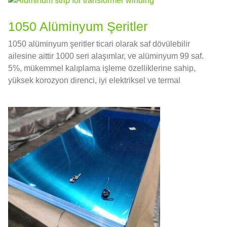
1050 Alüminyum Şeritler
1050 alüminyum şeritler ticari olarak saf dövülebilir
ailesine aittir 1000 seri alaşımlar, ve alüminyum 99 saf.
5%, mükemmel kalıplama işleme özelliklerine sahip,
yüksek korozyon direnci, iyi elektriksel ve termal
iletkenlik.