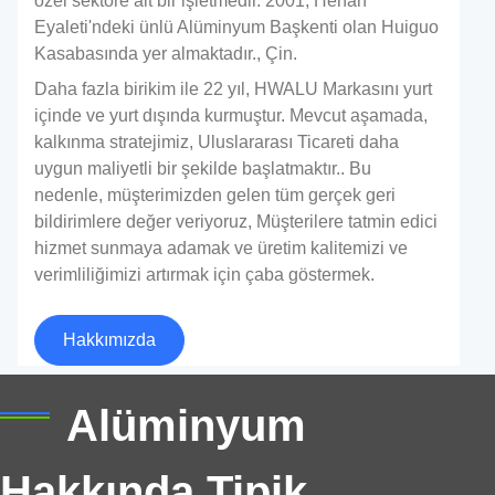
özel sektöre ait bir işletmedir. 2001, Henan
Eyaleti'ndeki ünlü Alüminyum Başkenti olan Huiguo
Kasabasında yer almaktadır., Çin.
Daha fazla birikim ile 22 yıl, HWALU Markasını yurt
içinde ve yurt dışında kurmuştur. Mevcut aşamada,
kalkınma stratejimiz, Uluslararası Ticareti daha
uygun maliyetli bir şekilde başlatmaktır.. Bu
nedenle, müşterimizden gelen tüm gerçek geri
bildirimlere değer veriyoruz, Müşterilere tatmin edici
hizmet sunmaya adamak ve üretim kalitemizi ve
verimliliğimizi artırmak için çaba göstermek.
5182-Çekme Kulakları için H19
Alüminyum Bobin
Hakkımızda
Çekme kulakları için yüksek kaliteli 5182-H19
Alüminyum
alüminyum bobin mükemmel güç sunar, hassas
şekillendirme, ve içecek paketlemede güvenilir
Hakkında Tipik
performans.