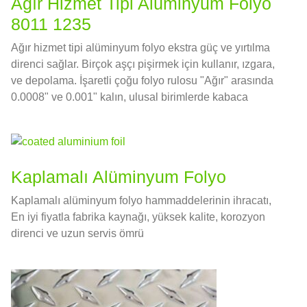
Ağır Hizmet Tipi Alüminyum Folyo
8011 1235
Ağır hizmet tipi alüminyum folyo ekstra güç ve yırtılma
direnci sağlar. Birçok aşçı pişirmek için kullanır, ızgara,
ve depolama. İşaretli çoğu folyo rulosu "Ağır" arasında
0.0008" ve 0.001" kalın, ulusal birimlerde kabaca
0.02032-0.0254mm
Kaplamalı Alüminyum Folyo
Kaplamalı alüminyum folyo hammaddelerinin ihracatı,
En iyi fiyatla fabrika kaynağı, yüksek kalite, korozyon
direnci ve uzun servis ömrü