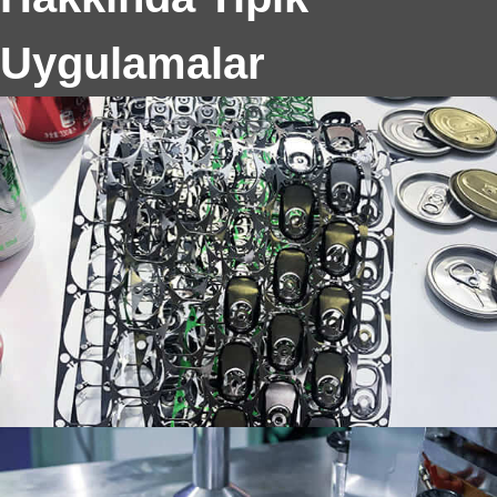
Uygulamalar
8011 İlaç Ambalajı Alüminyum Folyo
8011 İlaç Ambalajı Alüminyum Folyo.
Kompozisyonunu kapsar, özellikler, uygulamalar,
Avantaj -ları, üretim süreçleri, ve çevresel
sürdürülebilirlik.
Tazeliğin Kilidini Açın: Çok Yönlülüğünü