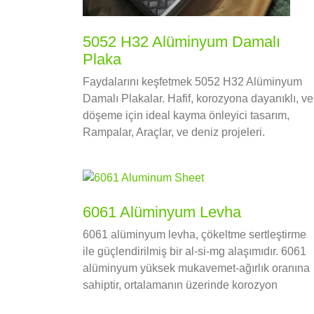
5052 H32 Alüminyum Damalı
Plaka
Faydalarını keşfetmek 5052 H32 Alüminyum
Damalı Plakalar. Hafif, korozyona dayanıklı, ve
döşeme için ideal kayma önleyici tasarım,
Rampalar, Araçlar, ve deniz projeleri.
6061 Alüminyum Levha
6061 alüminyum levha, çökeltme sertleştirme
ile güçlendirilmiş bir al-si-mg alaşımıdır. 6061
alüminyum yüksek mukavemet-ağırlık oranına
sahiptir, ortalamanın üzerinde korozyon
direnci, iyi işlenebilirlik, ve kaynak için çok