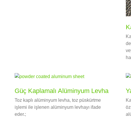
K
Ka
de
ve
ha
Güç Kaplamalı Alüminyum Levha
Y
Toz kaplı alüminyum levha, toz püskürtme
Ka
işlemi ile işlenen alüminyum levhayı ifade
öz
eder.;
al