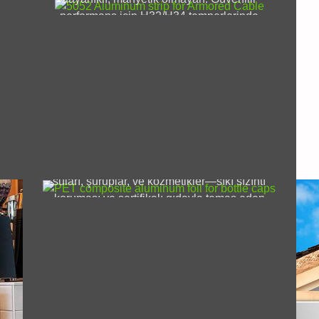
n
Bo
performans için H32/H34 temperlerinde
Cih
idealdir.
Şişe Kapakları için PET Kompozit
Alüminyum Folyo
Yağlara yönelik şişe kapakları için güvenilir
PET kompozit alüminyum folyo, meyve
suları, şuruplar, ve kozmetikler—sıkı sızıntı
koruması ve sertifikalı gıdayla temas eden
malzemeler.