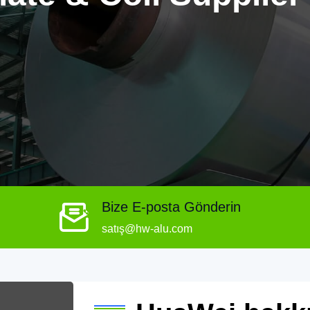
Bize E-posta Gönderin
satış@hw-alu.com