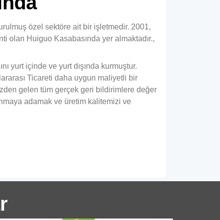
ında
ulmuş özel sektöre ait bir işletmedir. 2001,
ti olan Huiguo Kasabasında yer almaktadır.,
nı yurt içinde ve yurt dışında kurmuştur.
rarası Ticareti daha uygun maliyetli bir
50 Alüminyum Tepsi için
zden gelen tüm gerçek geri bildirimlere değer
plamalı Alüminyum Disk - Gıdaya
sunmaya adamak ve üretim kalitemizi ve
gun
1050 Alüminyum Tepsi için Kaplamalı
Alüminyum Disk mükemmel
şekillendirilebilirlik sağlar, gıdayla temas
güvenliği, hazır yemek ve fırınlanabilir
tepsiler için kaplama performansı.
r