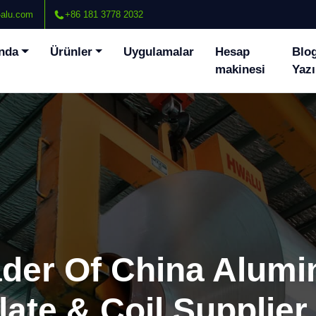
alu.com
+86 181 3778 2032
nda
Ürünler
Uygulamalar
Hesap
Blo
makinesi
Yazı
ader Of China Alum
late & Coil Supplier