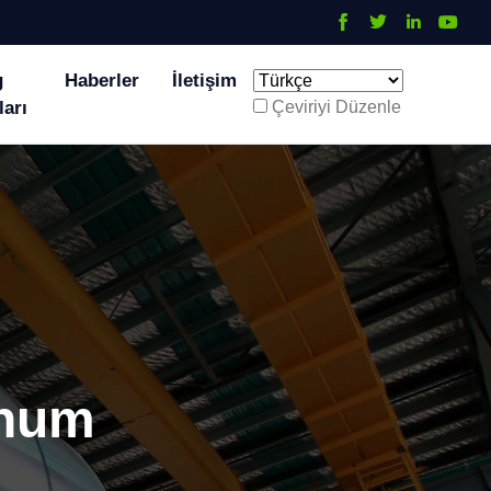
g
Haberler
İletişim
ları
Çeviriyi Düzenle
inum