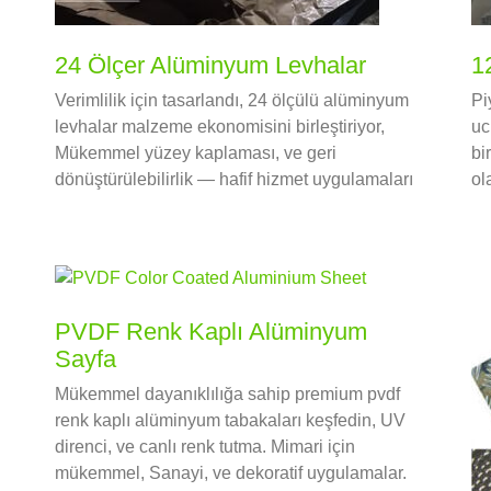
24 Ölçer Alüminyum Levhalar
1
Verimlilik için tasarlandı, 24 ölçülü alüminyum
Pi
levhalar malzeme ekonomisini birleştiriyor,
uc
Mükemmel yüzey kaplaması, ve geri
bi
dönüştürülebilirlik — hafif hizmet uygulamaları
ol
için uzun vadeli değer sağlar.
al
PVDF Renk Kaplı Alüminyum
Sayfa
Mükemmel dayanıklılığa sahip premium pvdf
renk kaplı alüminyum tabakaları keşfedin, UV
direnci, ve canlı renk tutma. Mimari için
mükemmel, Sanayi, ve dekoratif uygulamalar.