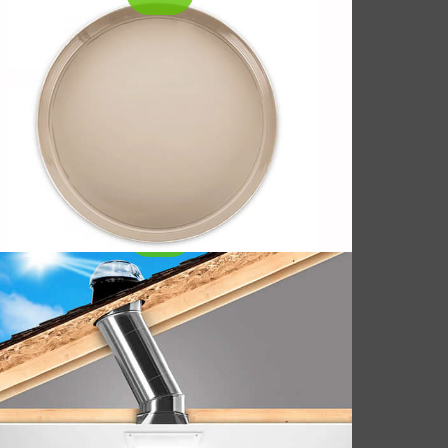
rulu Günışığı Aydınlatma
azları
Borulu Günışığı Aydınlatma Cihazları
(TDD'ler) Geleneksel pencerelerin veya çatı
pencerelerinin pratik olmayabileceği iç
mekanlara doğal gün ışığını getirmek için
tasarlanmış yenilikçi mimari çözümlerdir..