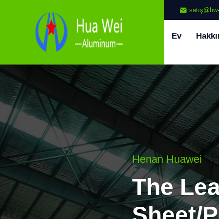
satış@hw-
Ev
Hakkı
Henan Huawei
The Le
Sheet/P