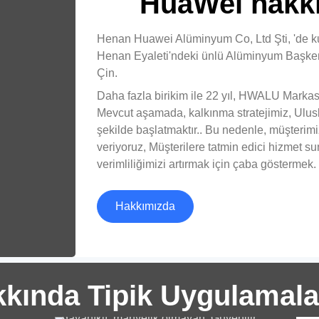
HuaWei hakk
Henan Huawei Alüminyum Co, Ltd Şti, 'de kur
Henan Eyaleti'ndeki ünlü Alüminyum Başken
Çin.
Daha fazla birikim ile 22 yıl, HWALU Markası
Mevcut aşamada, kalkınma stratejimiz, Ulusla
10
şekilde başlatmaktır.. Bu nedenle, müşterimi
Ka
veriyoruz, Müşterilere tatmin edici hizmet 
verimliliğimizi artırmak için çaba göstermek.
Uy
Hakkımızda
5052 Kablo Zırhlama için
o
Alüminyum Şerit
Mühendis sınıfı 5052 Zırhlı Kablo için
kında Tipik Uygulamala
alüminyum şerit hafiflik sağlar, korozyona
dayanıklı, manyetik olmayan. Güvenilir