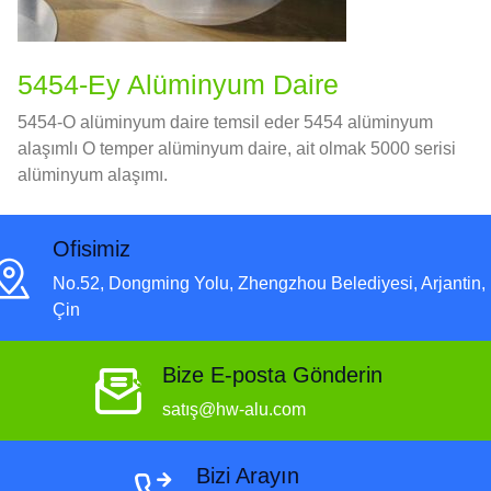
5454-Ey Alüminyum Daire
5454-O alüminyum daire temsil eder 5454 alüminyum
alaşımlı O temper alüminyum daire, ait olmak 5000 serisi
alüminyum alaşımı.
Ofisimiz
No.52, Dongming Yolu, Zhengzhou Belediyesi, Arjantin,
Çin
Bize E-posta Gönderin
satış@hw-alu.com
Bizi Arayın