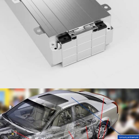
Araba için Alüminyum Levha
Otomobil hafifliğinin temsili bir malzemesi olarak,
Alüminyum, otomobil gövdesinin ağırlığını azaltmak
için otomobil endüstrisinin gelişimi için önemli bir
hammadde haline gelmiştir..
Tazeliğin Kilidini Açın: Çok Yönlülüğünü
Keşfedin 8011 Üstün Esnek Ambalaj için
Isıl Yapışmalı Alüminyum Folyo
Kullanmak 8011 Gıda ve ilaç ürünlerini güçlü