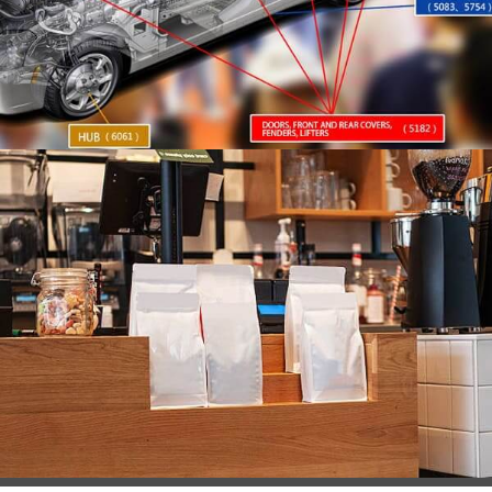
sızdırmazlıkla korumak için esnek ambalajlara yönelik
ısıl yapışmalı alüminyum folyo, nem direnci, ve yüksek
bariyer özellikleri.