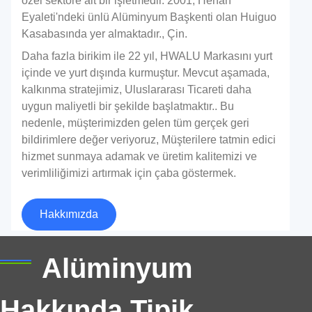
özel sektöre ait bir işletmedir. 2001, Henan
Eyaleti'ndeki ünlü Alüminyum Başkenti olan Huiguo
Kasabasında yer almaktadır., Çin.
Daha fazla birikim ile 22 yıl, HWALU Markasını yurt
içinde ve yurt dışında kurmuştur. Mevcut aşamada,
kalkınma stratejimiz, Uluslararası Ticareti daha
uygun maliyetli bir şekilde başlatmaktır.. Bu
nedenle, müşterimizden gelen tüm gerçek geri
bildirimlere değer veriyoruz, Müşterilere tatmin edici
hizmet sunmaya adamak ve üretim kalitemizi ve
verimliliğimizi artırmak için çaba göstermek.
Hakkımızda
Araba Bagaj Kapağı için Alüminyum Levha
Alüminyum
Araba bagajına genellikle araba bagajı denir,
Denizcilik alüminyum alaşım türleri、
Arabanın arka gövde çerçevesinden oluşan, arka
Hakkında Tipik
Tazeliğin Kilidini Açın: Avantajları 1235
gövde çerçevesinin ortasında yedek lastik kapağı ve