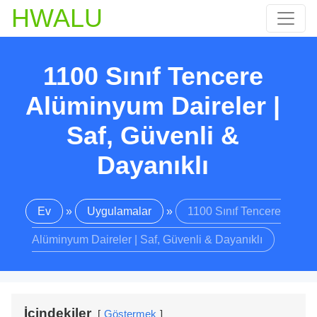
HWALU
1100 Sınıf Tencere
Alüminyum Daireler |
Saf, Güvenli &
Dayanıklı
Ev
»
Uygulamalar
»
1100 Sınıf Tencere
Alüminyum Daireler | Saf, Güvenli & Dayanıklı
İçindekiler
Göstermek