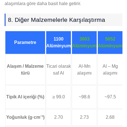
alaşımlara göre daha basit hale getirir.
8. Diğer Malzemelerle Karşılaştırma
1100
3003
5052
Parametre
Alüminyum
Alüminyum
Alüminyum
Alaşım / Malzeme
Ticari olarak
Al-Mn
Al – Mg
türü
saf Al
alaşımı
alaşımı
Tipik Al içeriği (%)
≥ 99.0
~98.6
~97.5
Yoğunluk (g·cm⁻³)
2.70
2.73
2.68