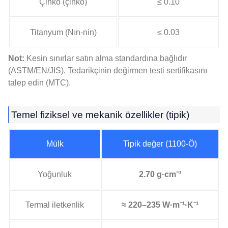
Çinko (çinko)
≤ 0.10
Titanyum (Nın-nin)
≤ 0.03
Not:
Kesin sınırlar satın alma standardına bağlıdır
(ASTM/EN/JIS). Tedarikçinin değirmen testi sertifikasını
talep edin (MTC).
Temel fiziksel ve mekanik özellikler (tipik)
Mülk
Tipik değer (1100-Ö)
Yoğunluk
2.70 g·cm⁻³
Termal iletkenlik
≈ 220–235 W·m⁻¹·K⁻¹