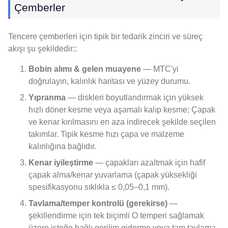
Çemberler
Tencere çemberleri için tipik bir tedarik zinciri ve süreç
akışı şu şekildedir::
Bobin alımı & gelen muayene
— MTC'yi
doğrulayın, kalınlık haritası ve yüzey durumu.
Yıpranma
— diskleri boyutlandırmak için yüksek
hızlı döner kesme veya aşamalı kalıp kesme; Çapak
ve kenar kırılmasını en aza indirecek şekilde seçilen
takımlar. Tipik kesme hızı çapa ve malzeme
kalınlığına bağlıdır.
Kenar iyileştirme
— çapakları azaltmak için hafif
çapak alma/kenar yuvarlama (çapak yüksekliği
spesifikasyonu sıklıkla ≤ 0,05–0,1 mm).
Tavlama/temper kontrolü (gerekirse)
—
şekillendirme için tek biçimli O temperi sağlamak
üzere isteğe bağlı gerilim giderme veya tam tavlama.