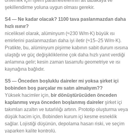
önlemek için işlem parametrelerinin alt tabakaya ve
şekillendirme yoluna uygun olması gerekir.
S4 — Ne kadar olacak? 1100 tava paslanmazdan daha
hızlı ısınır?
niceliksel olarak, alüminyum (≈230 W/m·K) büyük ısı
emirlerini paslanmazdan daha iyi iletir (≈15–25 W/m·K).
Pratikte, bu, alüminyum pişirme kabının sabit durum ısısına
ulaştığı ve güç değişikliklerine çok daha hızlı yanıt verdiği
anlamına gelir; kesin zaman tasarrufu geometriye ve ısı
kaynağına bağlıdır.
S5 — Önceden boşluklu daireler mi yoksa şirket içi
bobinden boş parçalar mı satın almalıyım??
Yüksek hacimler için,
bir dönüştürücüden önceden
kaplanmış veya önceden boşlanmış daireler
şirket içi
takımları azaltın ve tutarlılığı artırın. Prototip oluşturma veya
düşük hacim için, Bobinden kurum içi kesme esneklik
sağlar. Lojistiği düşünün, depolama hasarı riski, ve seçim
yaparken kalite kontrolü.