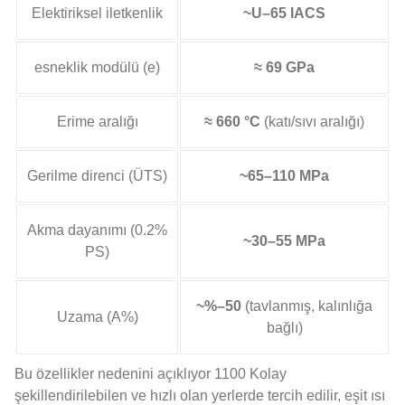
Elektiriksel iletkenlik
~U–65 IACS
esneklik modülü (e)
≈ 69 GPa
Erime aralığı
≈ 660 °C
(katı/sıvı aralığı)
Gerilme direnci (ÜTS)
~65–110 MPa
Akma dayanımı (0.2%
~30–55 MPa
PS)
~%–50
(tavlanmış, kalınlığa
Uzama (A%)
bağlı)
Bu özellikler nedenini açıklıyor 1100 Kolay
şekillendirilebilen ve hızlı olan yerlerde tercih edilir, eşit ısı