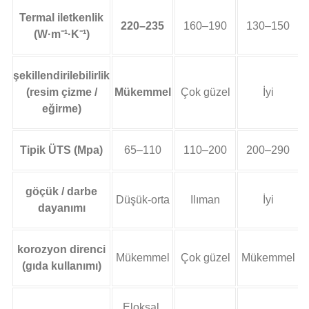
Termal iletkenlik
220–235
160–190
130–150
(W·m⁻¹·K⁻¹)
şekillendirilebilirlik
(resim çizme /
Mükemmel
Çok güzel
İyi
eğirme)
Tipik ÜTS (Mpa)
65–110
110–200
200–290
göçük / darbe
Düşük-orta
Ilıman
İyi
dayanımı
korozyon direnci
Mükemmel
Çok güzel
Mükemmel
(gıda kullanımı)
Eloksal,