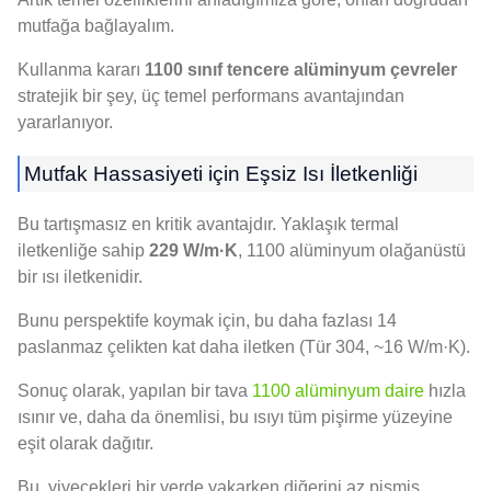
mutfağa bağlayalım.
Kullanma kararı
1100 sınıf tencere alüminyum çevreler
stratejik bir şey, üç temel performans avantajından
yararlanıyor.
Mutfak Hassasiyeti için Eşsiz Isı İletkenliği
Bu tartışmasız en kritik avantajdır. Yaklaşık termal
iletkenliğe sahip
229 W/m·K
, 1100 alüminyum olağanüstü
bir ısı iletkenidir.
Bunu perspektife koymak için, bu daha fazlası 14
paslanmaz çelikten kat daha iletken (Tür 304, ~16 W/m·K).
Sonuç olarak, yapılan bir tava
1100 alüminyum daire
hızla
ısınır ve, daha da önemlisi, bu ısıyı tüm pişirme yüzeyine
eşit olarak dağıtır.
Bu, yiyecekleri bir yerde yakarken diğerini az pişmiş