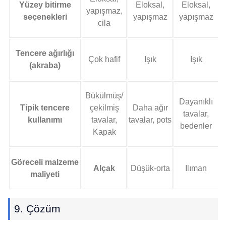
Yüzey bitirme
Eloksal,
Eloksal,
yapışmaz,
seçenekleri
yapışmaz
yapışmaz
p
cila
Tencere ağırlığı
Çok hafif
Işık
Işık
(akraba)
Bükülmüş/
K
Dayanıklı
Tipik tencere
çekilmiş
Daha ağır
tavalar,
kullanımı
tavalar,
tavalar, pots
bedenler
Kapak
Göreceli malzeme
Alçak
Düşük-orta
Ilıman
maliyeti
9. Çözüm