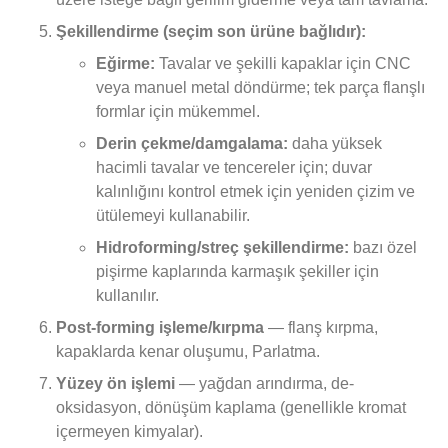
Şekillendirme (seçim son ürüne bağlıdır):
Eğirme:
Tavalar ve şekilli kapaklar için CNC
veya manuel metal döndürme; tek parça flanşlı
formlar için mükemmel.
Derin çekme/damgalama:
daha yüksek
hacimli tavalar ve tencereler için; duvar
kalınlığını kontrol etmek için yeniden çizim ve
ütülemeyi kullanabilir.
Hidroforming/streç şekillendirme:
bazı özel
pişirme kaplarında karmaşık şekiller için
kullanılır.
Post-forming işleme/kırpma
— flanş kırpma,
kapaklarda kenar oluşumu, Parlatma.
Yüzey ön işlemi
— yağdan arındırma, de-
oksidasyon, dönüşüm kaplama (genellikle kromat
içermeyen kimyalar).