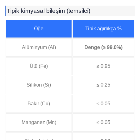
Tipik kimyasal bileşim (temsilci)
Öğe
Tipik ağırlıkça %
Alüminyum (Al)
Denge (≥ 99.0%)
Ütü (Fe)
≤ 0.95
Silikon (Si)
≤ 0.25
Bakır (Cu)
≤ 0.05
Manganez (Mn)
≤ 0.05