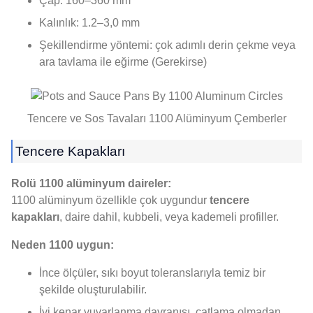
Çap: 160–360 mm
Kalınlık: 1.2–3,0 mm
Şekillendirme yöntemi: çok adımlı derin çekme veya
ara tavlama ile eğirme (Gerekirse)
Tencere ve Sos Tavaları 1100 Alüminyum Çemberler
Tencere Kapakları
Rolü 1100 alüminyum daireler:
1100 alüminyum özellikle çok uygundur
tencere
kapakları
, daire dahil, kubbeli, veya kademeli profiller.
Neden 1100 uygun:
İnce ölçüler, sıkı boyut toleranslarıyla temiz bir
şekilde oluşturulabilir.
İyi kenar yuvarlanma davranışı, çatlama olmadan