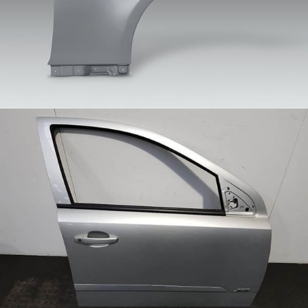
levhayı ifade eder.. Hafif otomobil trendinin
gelişmesiyle birlikte
Tanker kamyonu alüminyum levha
"Tanker kamyonu alüminyum levha" özel bir
alüminyum alaşımlı plakadır, Tanker kamyonlarının
ana yapısını veya dahili depolama tanklarını üretmek
için kullanılan alüminyum alaşımlı levhayı ifade eder.
(petrol tankeri kamyonları gibi, sıvılaştırılmış gaz
tankerleri, kimyasal taşıma tankerleri, vb.)