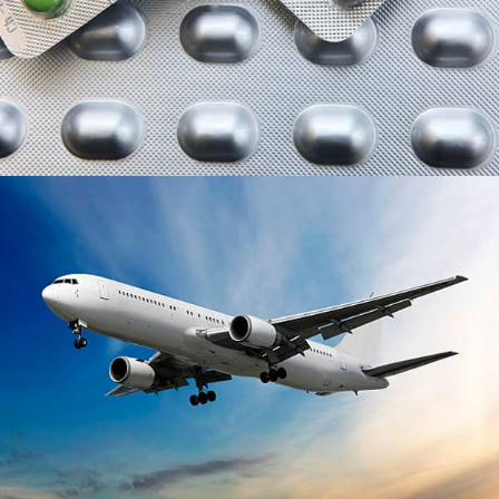
deformasyon alüminyum alaşımıdır, Havacılık
endüstrisinde yaygın olarak kullanılan.
Alüminyum folyo kap
Alüminyum folyo kaplar, 0,03 mm ~ 0,20 mm
kalınlığında alüminyum folyo ile damgalanmıştır..
Toksik değiller, zararsız, güvenli ve hijyenik, yüksek ve
düşük sıcaklıklara dayanıklı, ve yeşil ve çevre dostu.