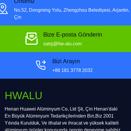
Ofisimiz
No.52, Dongming Yolu, Zhengzhou Belediyesi, Arjantin,
Çin
Bize E-posta Gönderin
satış@hw-alu.com
Bizi Arayın
+86 181 3778 2032
HWALU
Henan Huawei Alüminyum Co, Ltd Şti, Çin Henan'daki
En Büyük Alüminyum Tedarikçilerinden Biri,Biz 2001
Yılında Kurulduk, Ve ithalat ve ihracat ve yüksek kaliteli
alüminyum ürünler konusunda zengin deneyime sahibiz