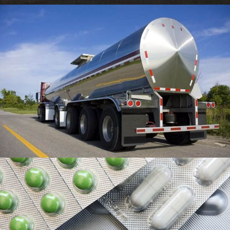
İlaç ambalajı alüminyum folyo
Farmasötik ambalaj alüminyum folyo, tabletler gibi
çeşitli farmasötik ürünlerin paketlenmesinde kullanılan
bir alüminyum folyo türüdür., kapsüller, haplar, ve
tozlar.
Uçak Sınıfı Alüminyum
Uçak sınıfı alüminyum, süper yüksek mukavemetli