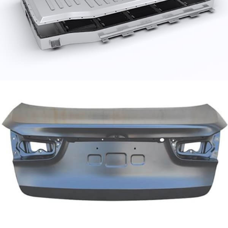
gövde çerçevesinin ortasında yedek lastik kapağı ve
üstte bagaj kapağı.
Araba ısı kalkanı için alüminyum folyo
Araba ısı kalkanları genellikle yüksek sıcaklığa
dayanıklı malzemelerden yapılır., seramik elyaf gibi,
Araba ısı kalkanı için cam elyaf ve alüminyum folyo.