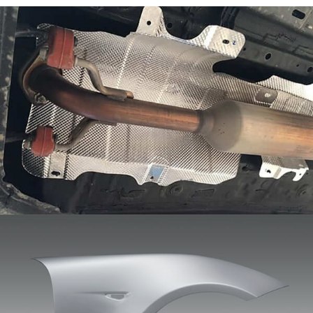
Otomobil çamurluğu için alüminyum levha
Otomobil çamurlukları (yaprak panelleri veya
çamurluklar olarak da adlandırılır) aracın dış kısmının
önemli bir parçasıdır. Ana işlevleri tekerlekleri
kapatmak ve araç gövdesini sıçrayan çamurdan
korumaktır., su, kum, ve diğer nesneler.
Araba kapısı için alüminyum levha
Araba kapısı için alüminyum levha, araba kapısı
yapmak için özel olarak kullanılan alüminyum alaşımlı