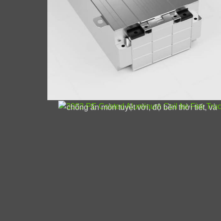
3003 Cuộn nhôm tráng PE cho x
cứu hỏa
Phần thưởng 3003 Cuộn dây nhôm tráng PE
cho thân xe cứu hỏa, cung cấp khả năng
chống ăn mòn tuyệt vời, độ bền thời tiết, và
sức mạnh nhẹ.