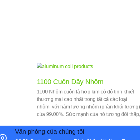
1100 Cuộn Dây Nhôm
1100 Nhôm cuộn là hợp kim có độ tinh khiết
thương mại cao nhất trong tất cả các loại
nhôm, với hàm lượng nhôm (phần khối lượng)
của 99.00%. Sức mạnh của nó tương đối thấp
và nó có độ dẻo tuyệt vời, khả năng tạo hình,
khả năng hàn, và chống ăn mòn.
Văn phòng của chúng tôi