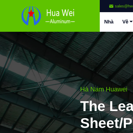
sales@hw
Nhà
Về
Hà Nam Huawei
The Le
Sheet/P