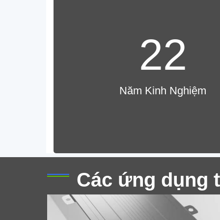
22
3003 Cuộn nhôm H14 cho vỏ pin
Năm Kinh Nghiệm
lithium
Khám phá những lợi ích của 3003 Cuộn
nhôm H14 cho vỏ pin lithium. nhẹ, có thể
hình thành, và lý tưởng chống ăn mòn đối
với EV, hình trụ, và vỏ tế bào hình lăng trụ.
Các ứng dụng t