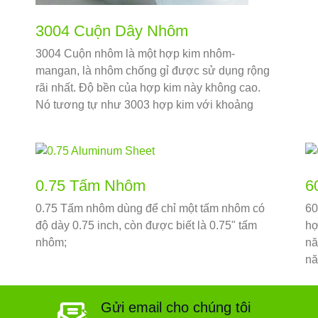
3004 Cuộn Dây Nhôm
3004 Cuộn nhôm là một hợp kim nhôm-
mangan, là nhôm chống gỉ được sử dụng rộng
rãi nhất. Độ bền của hợp kim này không cao.
Nó tương tự như 3003 hợp kim với khoảng
1% magiê được thêm vào.
0.75 Tấm Nhôm
6
0.75 Tấm nhôm dùng để chỉ một tấm nhôm có
60
độ dày 0.75 inch, còn được biết là 0.75" tấm
hợ
nhôm;
nă
,
nă
Gửi email cho chúng tôi