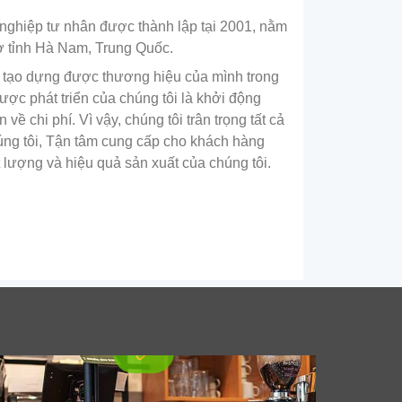
ghiệp tư nhân được thành lập tại 2001, nằm
 ở tỉnh Hà Nam, Trung Quốc.
 tạo dựng được thương hiệu của mình trong
lược phát triển của chúng tôi là khởi động
 khóa sự tươi mới: Khám phá
 chi phí. Vì vậy, chúng tôi trân trọng tất cả
nh linh hoạt của 8011 Lá nhôm
úng tôi, Tận tâm cung cấp cho khách hàng
 lượng và hiệu quả sản xuất của chúng tôi.
u nhiệt cho bao bì linh hoạt vượt
i
Dùng 8011 lá nhôm chịu nhiệt dùng để đóng
gói linh hoạt để bảo vệ thực phẩm và dược
phẩm với độ kín chắc chắn, chống ẩm, và
đặc tính rào cản cao.
iết bị chiếu sáng ban ngày hình
g