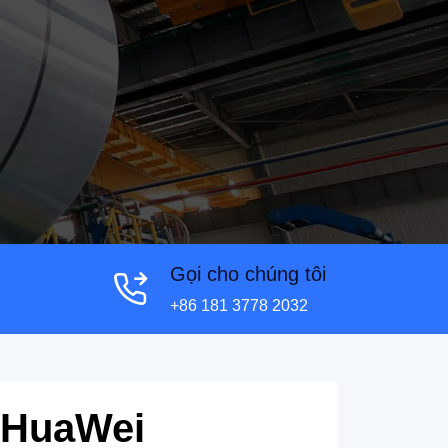
Gọi cho chúng tôi
+86 181 3778 2032
ề HuaWei