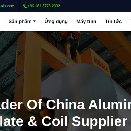
-alu.com
+86 181 3778 2032
Sản phẩm
Ứng dụng
Máy tính
Tin tức
ader Of China Alum
late & Coil Supplier