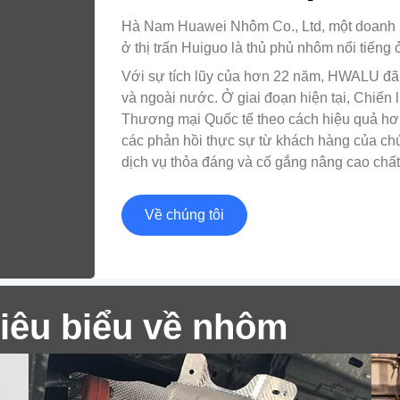
Hà Nam Huawei Nhôm Co., Ltd, một doanh n
ở thị trấn Huiguo là thủ phủ nhôm nổi tiếng
Với sự tích lũy của hơn 22 năm, HWALU đã
và ngoài nước. Ở giai đoạn hiện tại, Chiến 
Mở
Thương mại Quốc tế theo cách hiệu quả hơn về
tí
các phản hồi thực sự từ khách hàng của ch
Lá nhôm chống nóng cho ô tô
dịch vụ thỏa đáng và cố gắng nâng cao chất
chị
trộ
Tấm chắn nhiệt ô tô thường được làm bằng
Về chúng tôi
vật liệu bền nhiệt độ cao, chẳng hạn như sợi
gốm, sợi thủy tinh và lá nhôm cho tấm chắn
nhiệt ô tô.
iêu biểu về nhôm
Th
ốn