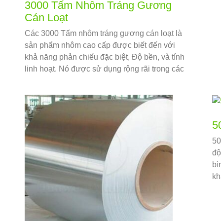
3000 Tấm Nhôm Tráng Gương
Cán Loạt
Các 3000 Tấm nhôm tráng gương cán loạt là
sản phẩm nhôm cao cấp được biết đến với
khả năng phản chiếu đặc biệt, Độ bền, và tính
linh hoạt. Nó được sử dụng rộng rãi trong các
ngành công nghiệp đòi hỏi tính thẩm mỹ và
hiệu suất cao..
5
50
độ
bì
kh