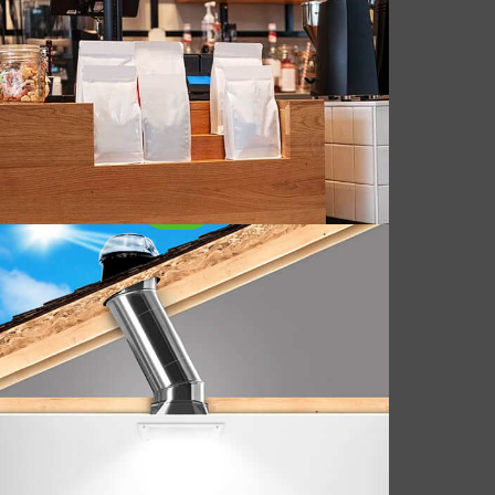
Thiết bị chiếu sáng ban ngày hình ống
(TDDs) là những giải pháp kiến ​​trúc sáng tạo
được thiết kế để mang ánh sáng tự nhiên
vào không gian nội thất nơi cửa sổ hoặc cửa
sổ mái truyền thống có thể không thực tế.