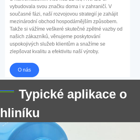
vybudovala svou značku doma i v zahraničí. V
současné fázi, naší rozvojovou strategií je zahájit
mezinárodní obchod hospodárnějším způsobem.
Takže si vážíme veškeré skutečné zpětné vazby od
našich zákazníků, věnujeme poskytování
uspokojivých služeb klientům a snažíme se
Hliníková fólie pro utěsnění
zlepšovat kvalitu a efektivitu naší výroby.
Tento článek zkoumá výhody, aplikací, typy, správné
O nás
použití, Tipy, omezení, alternativy, a bezpečnostní
úvahy týkající se hliníkové fólie pro těsnění.
Typické aplikace o
hliníku
Hliník 5083 pro tlakové nádrže