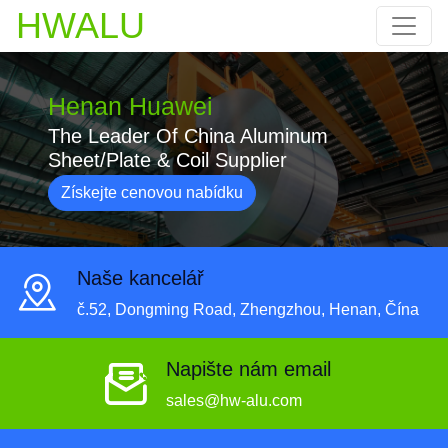
HWALU
Henan Huawei
The Leader Of China Aluminum
Sheet/Plate & Coil Supplier
Získejte cenovou nabídku
Naše kancelář
č.52, Dongming Road, Zhengzhou, Henan, Čína
Napište nám email
sales@hw-alu.com