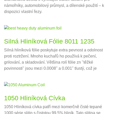
námořníky, automobilový průmysl, a dílenské použití – k
dispozici vlastní řezy.
Silná Hliníková Fólie 8011 1235
Silná hliníková fólie poskytuje extra pevnost a odolnost
proti roztržení. Mnoho kuchařů ho používá k pečení,
grilování, a skladování. Většina rolí fólie zn "těžké
povinnosti" jsou mezi 0.0008" a 0.001" tlustý, což je
zhruba 0,02032-0,0254 mm v národních jednotkách
1050 Hliníková Cívka
1050 Hliníková cívka patří mezi komerčně čisté tepané
1000 série slitin s čistotou 99.5% hliník. Tato slitina se