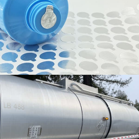
Tento článek poskytuje hluboký pohled na základní
koncepty, Materiálové vlastnosti, Návrh a výrobní
procesy, aplikací, a srovnávací výhody použití 5083
hliník pro tlakové nádrže.
Reflexní hliníkové fólie pro solární panely
Reflexní hliníkový plech pro Solar hraje klíčovou roli
při zvyšování účinnosti solární energie tím, že
nasměruje více slunečního světla na solární panely.
Tento článek zkoumá, jak tyto desky zlepšují solární
účinnost, typy, Specifikace, funkce, a výhody, a
zároveň se zabývá běžnými mýty a mylnými