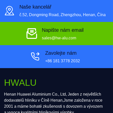
Naše kancelář
č.52, Dongming Road, Zhengzhou, Henan, Čína
Napište nám email
sales@hw-alu.com
Zavolejte nám
+86 181 3778 2032
HWALU
Henan Huawei Aluminium Co., Ltd, Jeden z největších
dodavatelů hliníku v Číně Henan,Jsme založena v roce
2001 a máme bohaté zkušenosti s dovozem a vývozem
a vysoce kvalitními hliníkovými výrobky