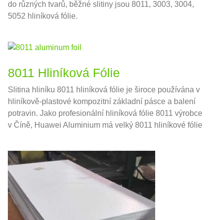
do různých tvarů, běžné slitiny jsou 8011, 3003, 3004,
5052 hliníková fólie.
8011 Hliníková Fólie
Slitina hliníku 8011 hliníková fólie je široce používána v
hliníkově-plastové kompozitní základní pásce a balení
potravin. Jako profesionální hliníková fólie 8011 výrobce
v Číně, Huawei Aluminium má velký 8011 hliníkové fólie
výrobní základny a nashromáždil více než 20 let
bohatých zkušeností s výrobou hliníkových fólií a
kvalifikovanou technologií zpracování.