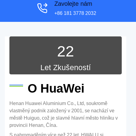
Zavolejte nám
+86 181 3778 2032
22
Let Zkušeností
O HuaWei
Henan Huawei Aluminium Co., Ltd, soukromě
vlastněný podnik založený v 2001, se nachází ve
městě Huiguo, což je slavné hlavní město hliníku v
provincii Henan, Čína.
S nahromaděním více než 22 let, HWALU si