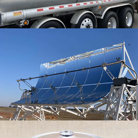
představami o jejich používání.
1100 Hliníkové kruhy na nádobí | Čistý,
Trezor & Odolný
Objevit 1100 kvalitní hliníkové kruhy na nádobí s
vynikající tvarovatelností, bezpečnost potravin, a
rovnoměrná tloušťka – ideální pro hrnce, pánve, a
víka.